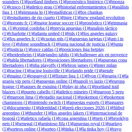
sounders
(
1
)
#
portland timbers
(
1
)
#
pronóstico histórico
(
1
)
#
monza
(
1
)
#
cusco
(
1
)
#
atletico grau
(
1
)
#
historial enfrentamientos
(
1
)
#
análisis
liga 1
(
1
)
#
gimnasia lp
(
1
)
#
estadísticas
(
1
)
#
los chankas
(
1
)
#
estudiantes de rio cuarto
(
1
)
#
tigre
(
1
)
#
new england revolution
(
1
)
#
toronto fc
(
1
)
#
major league soccer
(
1
)
#
pronóstico
(
1
)
#
gimnasia
m.
(
1
)
#
central cordoba
(
1
)
#
previa apuestas
(
1
)
#
analisis táctico
(
1
)
#
charlotte
(
1
)
#
atlanta united
(
1
)
#
mls
(
1
)
#
los angeles galaxy
(
1
)
#
los angeles fc
(
1
)
#
cuotas mls
(
1
)
#
apuestas tarjetas
(
1
)
#
am i in
love
(
1
)
#
shine soundtrack
(
1
)
#
junta nacional de justicia
(
1
)
#
junta
(
1
)
#
justicia
(
1
)
#
once caldas
(
1
)
#
posiciones liga betplay
(
1
)
#
heidenheim
(
1
)
#
alejandro tabilo
(
1
)
#
challenger aix en provence
(
1
)
#
tabla libertadores
(
1
)
#
posiciones libertadores
(
1
)
#
apuestas copa
libertadores
(
1
)
#
nba playoffs
(
1
)
#
lebron james
(
1
)
#
inter milan
(
1
)
#
racing
(
1
)
#
racing louisville
(
1
)
#
orlando pride
(
1
)
#
getafe
(
1
)
#
mainz
(
1
)
#
espanyol
(
1
)
#
fixture liga 1
(
1
)
#
lyon
(
1
)
#
granja
(
1
)
#
la
granja vip peru
(
1
)
#
apuestas online
(
1
)
#
napoli vs lazio
(
1
)
#
europa
league
(
1
)
#
saques de esquina
(
1
)
#
play-in nba
(
1
)
#
portland trail
blazers
(
1
)
#
puerto cabello
(
1
)
#
atletico mineiro
(
1
)
#
maroon 5 peru
(
1
)
#
maroon lima
(
1
)
#
estadio nacional
(
1
)
#
pokemon
(
1
)
#
pokemon
champions
(
1
)
#
nintendo switch
(
1
)
#
apuestas esports
(
1
)
#
jaguares
(
1
)
#
documento
(
1
)
#
identidad
(
1
)
#
perú elecciones 2026
(
1
)
#
fútbol
argentino
(
1
)
#
thunder
(
1
)
#
los angeles lakers
(
1
)
#
internacional de
bogotá
(
1
)
#
atletico rafaela
(
1
)
#
copa argentina
(
1
)
#
nets
(
1
)
#
brooklyn
nets
(
1
)
#
senegal
(
1
)
#
amistoso fifa
(
1
)
#
apuestas royal
(
1
)
#
parlays
(
1
)
#
sorteos online
(
1
)
#
sorteo
(
1
)
#
tinka
(
1
)
#
la tinka hoy
(
1
)
#
rayo