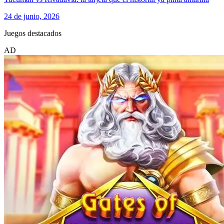
24 de junio, 2026
Juegos destacados
AD