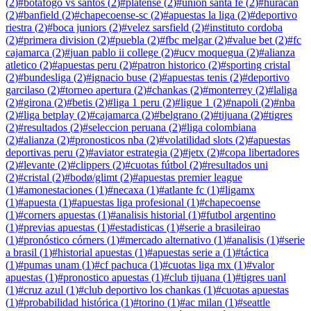
(
2
)
#
botafogo vs santos
(
2
)
#
platense
(
2
)
#
union santa fe
(
2
)
#
huracan
(
2
)
#
banfield
(
2
)
#
chapecoense-sc
(
2
)
#
apuestas la liga
(
2
)
#
deportivo
riestra
(
2
)
#
boca juniors
(
2
)
#
velez sarsfield
(
2
)
#
instituto cordoba
(
2
)
#
primera division
(
2
)
#
puebla
(
2
)
#
fbc melgar
(
2
)
#
value bet
(
2
)
#
fc
cajamarca
(
2
)
#
juan pablo ii college
(
2
)
#
ucv moquegua
(
2
)
#
alianza
atletico
(
2
)
#
apuestas peru
(
2
)
#
patron historico
(
2
)
#
sporting cristal
(
2
)
#
bundesliga
(
2
)
#
ignacio buse
(
2
)
#
apuestas tenis
(
2
)
#
deportivo
garcilaso
(
2
)
#
torneo apertura
(
2
)
#
chankas
(
2
)
#
monterrey
(
2
)
#
laliga
(
2
)
#
girona
(
2
)
#
betis
(
2
)
#
liga 1 peru
(
2
)
#
ligue 1
(
2
)
#
napoli
(
2
)
#
nba
(
2
)
#
liga betplay
(
2
)
#
cajamarca
(
2
)
#
belgrano
(
2
)
#
tijuana
(
2
)
#
tigres
(
2
)
#
resultados
(
2
)
#
seleccion peruana
(
2
)
#
liga colombiana
(
2
)
#
alianza
(
2
)
#
pronosticos nba
(
2
)
#
volatilidad slots
(
2
)
#
apuestas
deportivas peru
(
2
)
#
aviator estrategia
(
2
)
#
jetx
(
2
)
#
copa libertadores
(
2
)
#
levante
(
2
)
#
clippers
(
2
)
#
cuotas fútbol
(
2
)
#
resultados uni
(
2
)
#
cristal
(
2
)
#
bodø/glimt
(
2
)
#
apuestas premier league
(
1
)
#
amonestaciones
(
1
)
#
necaxa
(
1
)
#
atlante fc
(
1
)
#
ligamx
(
1
)
#
apuesta
(
1
)
#
apuestas liga profesional
(
1
)
#
chapecoense
(
1
)
#
corners apuestas
(
1
)
#
analisis historial
(
1
)
#
futbol argentino
(
1
)
#
previas apuestas
(
1
)
#
estadisticas
(
1
)
#
serie a brasileirao
(
1
)
#
pronóstico córners
(
1
)
#
mercado alternativo
(
1
)
#
analisis
(
1
)
#
serie
a brasil
(
1
)
#
historial apuestas
(
1
)
#
apuestas serie a
(
1
)
#
táctica
(
1
)
#
pumas unam
(
1
)
#
cf pachuca
(
1
)
#
cuotas liga mx
(
1
)
#
valor
apuestas
(
1
)
#
pronostico apuestas
(
1
)
#
club tijuana
(
1
)
#
tigres uanl
(
1
)
#
cruz azul
(
1
)
#
club deportivo los chankas
(
1
)
#
cuotas apuestas
(
1
)
#
probabilidad histórica
(
1
)
#
torino
(
1
)
#
ac milan
(
1
)
#
seattle