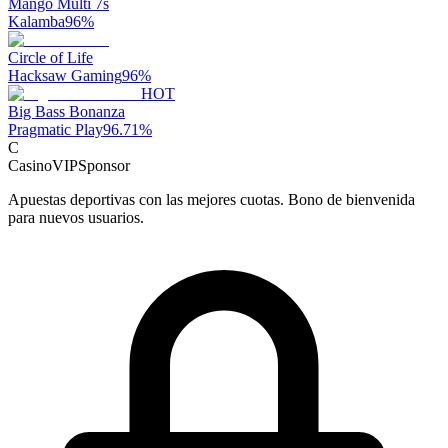
Mango Multi 7s
Kalamba
96
%
Circle of Life
Hacksaw Gaming
96
%
HOT
Big Bass Bonanza
Pragmatic Play
96.71
%
C
CasinoVIP
Sponsor
Apuestas deportivas con las mejores cuotas. Bono de bienvenida
para nuevos usuarios.