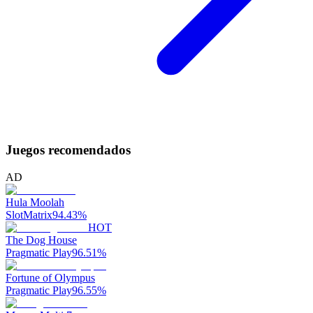
Juegos recomendados
AD
Hula Moolah
SlotMatrix
94.43
%
HOT
The Dog House
Pragmatic Play
96.51
%
Fortune of Olympus
Pragmatic Play
96.55
%