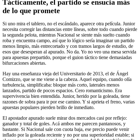
Tácticamente, el partido se ensucia más
de lo que promete
Si uno mira el tablero, no el escándalo, aparece otra película. Junior
necesita corregir las distancias entre líneas, sobre todo cuando pierde
la segunda pelota, mientras Nacional se siente más suelto cuando
roba y encuentra campo, así que lo lógico sería imaginar un partido
menos limpio, más entrecortado y con tramos largos de estudio, de
esos que desesperan al apurado. No da. Yo no veo una mesa servida
para apuestas prepartido, porque el guion táctico tiene demasiadas
bifurcaciones abiertas.
Hay una enseñanza vieja del Universitario de 2013, el de Ángel
Comizzo, que se me viene a la cabeza. Aquel equipo, cuando olía
turbulencia, simplificaba: bloque más corto, laterales menos
lanzados, partido de pocos espacios. Cero romanticismo. Era
supervivencia bien entendida. Junior, herido por la goleada, tiene
razones de sobra para ir por ese camino. Y si aprieta el freno, varias
apuestas populares pierden brillo de inmediato.
El apostador apurado suele mirar dos mercados casi por reflejo:
ganador y total de goles. Acá ambos me parecen pantanosos, y
bastante. Si Nacional sale con cuota baja, ese precio puede venir
inflado por la goleada reciente y no por una superioridad estable; si