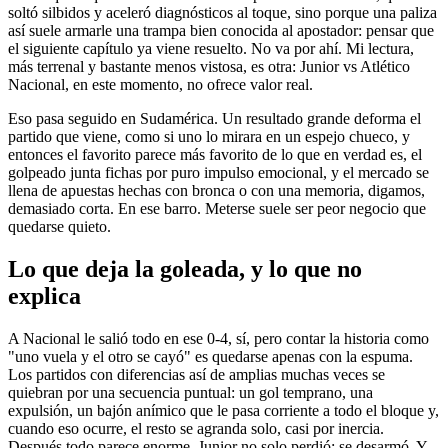
soltó silbidos y aceleró diagnósticos al toque, sino porque una paliza
así suele armarle una trampa bien conocida al apostador: pensar que
el siguiente capítulo ya viene resuelto. No va por ahí. Mi lectura,
más terrenal y bastante menos vistosa, es otra: Junior vs Atlético
Nacional, en este momento, no ofrece valor real.
Eso pasa seguido en Sudamérica. Un resultado grande deforma el
partido que viene, como si uno lo mirara en un espejo chueco, y
entonces el favorito parece más favorito de lo que en verdad es, el
golpeado junta fichas por puro impulso emocional, y el mercado se
llena de apuestas hechas con bronca o con una memoria, digamos,
demasiado corta. En ese barro. Meterse suele ser peor negocio que
quedarse quieto.
Lo que deja la goleada, y lo que no
explica
A Nacional le salió todo en ese 0-4, sí, pero contar la historia como
"uno vuela y el otro se cayó" es quedarse apenas con la espuma.
Los partidos con diferencias así de amplias muchas veces se
quiebran por una secuencia puntual: un gol temprano, una
expulsión, un bajón anímico que le pasa corriente a todo el bloque y,
cuando eso ocurre, el resto se agranda solo, casi por inercia.
Después todo parece enorme. Junior no solo perdió; se desarmó. Y