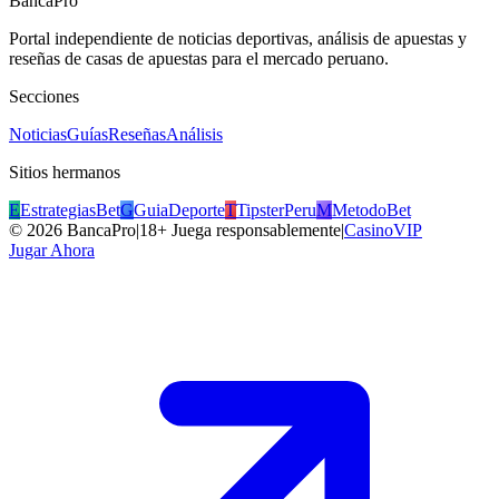
BancaPro
Portal independiente de noticias deportivas, análisis de apuestas y
reseñas de casas de apuestas para el mercado peruano.
Secciones
Noticias
Guías
Reseñas
Análisis
Sitios hermanos
E
EstrategiasBet
G
GuiaDeporte
T
TipsterPeru
M
MetodoBet
©
2026
BancaPro
|
18+ Juega responsablemente
|
CasinoVIP
Jugar Ahora