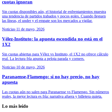
cuotas ignoran
Sin cuotas disponibles aún, el historial de enfrentamientos muestra
una tendencia de partidos trabados y pocos goles. Cuando lleguen
las líneas, el under y el empate son los mercados a vigilar.
Noticias
·
11 de mayo, 2026
Vélez-Instituto: la apuesta escondida no está en el
1X2
Sin cuotas abiertas para Vélez vs Instituto, el 1X2 no ofrece cálculo
real. La lectura fría apunta a pelota parada y corners.
Noticias
·
10 de mayo, 2026
Paranaense-Flamengo: si no hay precio, no hay
apuesta
Las cuotas aún no salen para Paranaense vs Flamengo. Sin números
reales, la mejor lectura es fría: narrativa afuera y billetera quieta.
Lo más leído