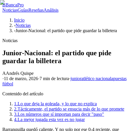
B
BancaPro
Noticias
Guías
Reseñas
Análisis
Inicio
›
Noticias
›
Junior-Nacional: el partido que pide guardar la billetera
Noticias
Junior-Nacional: el partido que pide
guardar la billetera
A
Andrés Quispe
·
11 de marzo, 2026
·
7 min
de lectura
·
junior
atlético nacional
apuestas
fútbol
Contenido del artículo
1.
Lo que deja la goleada, y lo que no explica
2.
Tácticamente, el partido se ensucia más de lo que promete
3.
Los números que sí importan para decir "paso"
4.
La mejor jugada esta vez es no jugar
Barranquilla quedó caliente. Y no solo por ese 0-4 reciente, que