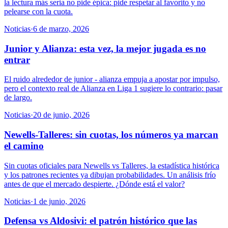
la lectura más seria no pide épica: pide respetar al favorito y no
pelearse con la cuota.
Noticias
·
6 de marzo, 2026
Junior y Alianza: esta vez, la mejor jugada es no
entrar
El ruido alrededor de junior - alianza empuja a apostar por impulso,
pero el contexto real de Alianza en Liga 1 sugiere lo contrario: pasar
de largo.
Noticias
·
20 de junio, 2026
Newells-Talleres: sin cuotas, los números ya marcan
el camino
Sin cuotas oficiales para Newells vs Talleres, la estadística histórica
y los patrones recientes ya dibujan probabilidades. Un análisis frío
antes de que el mercado despierte. ¿Dónde está el valor?
Noticias
·
1 de junio, 2026
Defensa vs Aldosivi: el patrón histórico que las