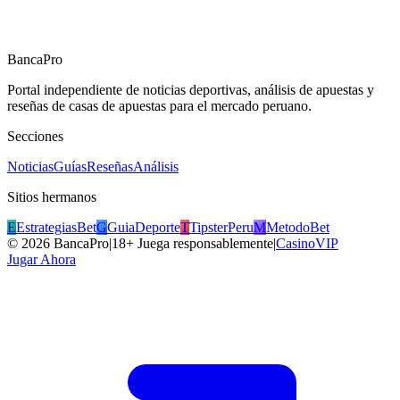
BancaPro
Portal independiente de noticias deportivas, análisis de apuestas y
reseñas de casas de apuestas para el mercado peruano.
Secciones
Noticias
Guías
Reseñas
Análisis
Sitios hermanos
E
EstrategiasBet
G
GuiaDeporte
T
TipsterPeru
M
MetodoBet
©
2026
BancaPro
|
18+ Juega responsablemente
|
CasinoVIP
Jugar Ahora