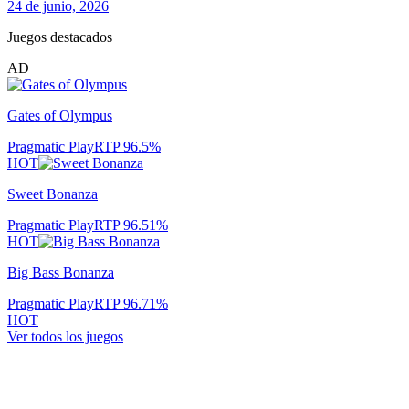
24 de junio, 2026
Juegos destacados
AD
Gates of Olympus
Pragmatic Play
RTP
96.5
%
HOT
Sweet Bonanza
Pragmatic Play
RTP
96.51
%
HOT
Big Bass Bonanza
Pragmatic Play
RTP
96.71
%
HOT
Ver todos los juegos