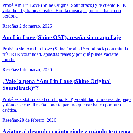
Probé Am I in Love (Shine Original Soundtrack) y te cuento RTP,
volatilidad y trampas reales. Bonita música, sí, pero la banca no
perdona.
Reseñas
·
2 de marzo, 2026
Am I in Love (Shine OST): reseña sin maquillaje
Probé la slot Am I in Love (Shine Original Soundtrack) con mirada
fría: RTP, volatilidad, apuestas reales y por qué puede vaciarte
rápido.
Reseñas
·
1 de marzo, 2026
¿Vale la pena “Am I in Love (Shine Original
Soundtrack)”?
Probé esta slot musical con lupa: RTP, volatilidad, ritmo real de pago
y dónde se cae. Reseña honesta para no quemar banca por pura
estética.
Reseñas
·
28 de febrero, 2026
Aviator al desnudo: cuánto rinde y cuándo te quema