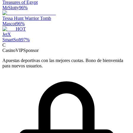
Treasures of Egypt
MrSlotty
96
%
Tessa Hunt Warrior Tomb
Mascot
96
%
HOT
JetX
SmartSoft
97
%
C
CasinoVIP
Sponsor
Apuestas deportivas con las mejores cuotas. Bono de bienvenida
para nuevos usuarios.