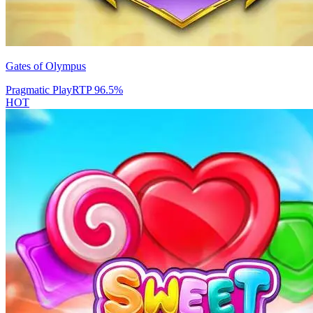
Gates of Olympus
Pragmatic Play
RTP
96.5
%
HOT