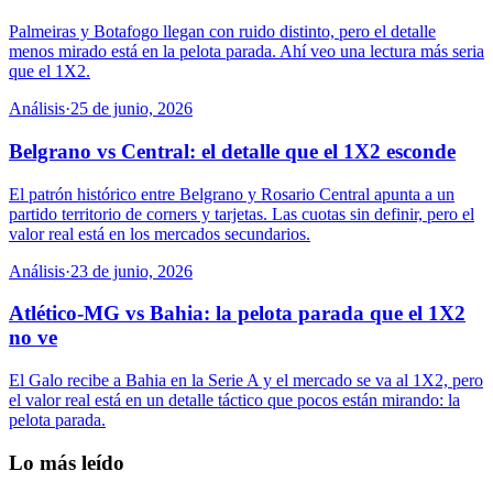
Palmeiras y Botafogo llegan con ruido distinto, pero el detalle
menos mirado está en la pelota parada. Ahí veo una lectura más seria
que el 1X2.
Análisis
·
25 de junio, 2026
Belgrano vs Central: el detalle que el 1X2 esconde
El patrón histórico entre Belgrano y Rosario Central apunta a un
partido territorio de corners y tarjetas. Las cuotas sin definir, pero el
valor real está en los mercados secundarios.
Análisis
·
23 de junio, 2026
Atlético-MG vs Bahia: la pelota parada que el 1X2
no ve
El Galo recibe a Bahia en la Serie A y el mercado se va al 1X2, pero
el valor real está en un detalle táctico que pocos están mirando: la
pelota parada.
Lo más leído