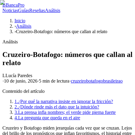
B
BancaPro
Noticias
Guías
Reseñas
Análisis
Inicio
›
Análisis
›
Cruzeiro-Botafogo: números que callan al relato
Análisis
Cruzeiro-Botafogo: números que callan al
relato
L
Lucía Paredes
·
10 de junio, 2026
·
5 min
de lectura
·
cruzeiro
botafogo
brasileirao
Contenido del artículo
1.
¿Por qué la narrativa insiste en ignorar la fricción?
2.
¿Dónde rinde más el dato que la intuición?
3.
La prensa infla nombres; el verde pide pierna fuerte
4.
La pregunta que queda en el aire
Cruzeiro y Botafogo miden jerarquías cada vez que se cruzan. Lejos
del brillo de los pronósticos que inflan favoritismos, el historial entre