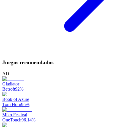
Juegos recomendados
AD
Gladiator
Betsoft
92
%
Book of Azure
Tom Horn
95
%
Miko Festival
OneTouch
96.14
%