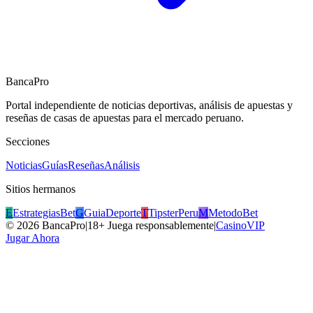
BancaPro
Portal independiente de noticias deportivas, análisis de apuestas y
reseñas de casas de apuestas para el mercado peruano.
Secciones
Noticias
Guías
Reseñas
Análisis
Sitios hermanos
E
EstrategiasBet
G
GuiaDeporte
T
TipsterPeru
M
MetodoBet
©
2026
BancaPro
|
18+ Juega responsablemente
|
CasinoVIP
Jugar Ahora