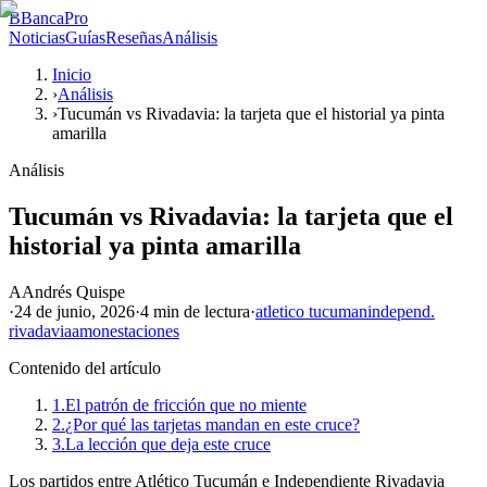
B
BancaPro
Noticias
Guías
Reseñas
Análisis
Inicio
›
Análisis
›
Tucumán vs Rivadavia: la tarjeta que el historial ya pinta
amarilla
Análisis
Tucumán vs Rivadavia: la tarjeta que el
historial ya pinta amarilla
A
Andrés Quispe
·
24 de junio, 2026
·
4 min
de lectura
·
atletico tucuman
independ.
rivadavia
amonestaciones
Contenido del artículo
1.
El patrón de fricción que no miente
2.
¿Por qué las tarjetas mandan en este cruce?
3.
La lección que deja este cruce
Los partidos entre Atlético Tucumán e Independiente Rivadavia