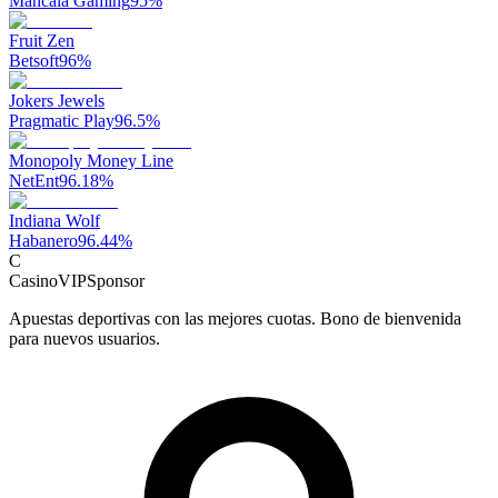
Mancala Gaming
95
%
Fruit Zen
Betsoft
96
%
Jokers Jewels
Pragmatic Play
96.5
%
Monopoly Money Line
NetEnt
96.18
%
Indiana Wolf
Habanero
96.44
%
C
CasinoVIP
Sponsor
Apuestas deportivas con las mejores cuotas. Bono de bienvenida
para nuevos usuarios.