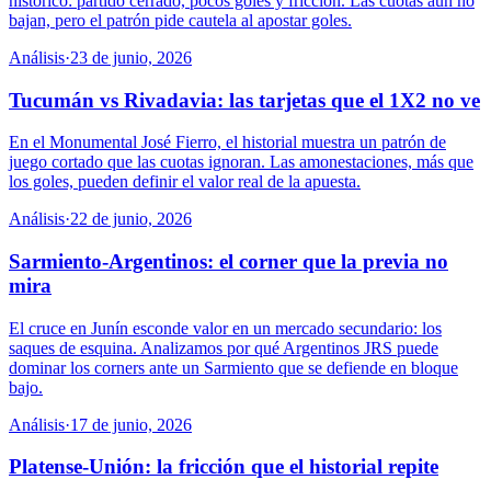
histórico: partido cerrado, pocos goles y fricción. Las cuotas aún no
bajan, pero el patrón pide cautela al apostar goles.
Análisis
·
23 de junio, 2026
Tucumán vs Rivadavia: las tarjetas que el 1X2 no ve
En el Monumental José Fierro, el historial muestra un patrón de
juego cortado que las cuotas ignoran. Las amonestaciones, más que
los goles, pueden definir el valor real de la apuesta.
Análisis
·
22 de junio, 2026
Sarmiento-Argentinos: el corner que la previa no
mira
El cruce en Junín esconde valor en un mercado secundario: los
saques de esquina. Analizamos por qué Argentinos JRS puede
dominar los corners ante un Sarmiento que se defiende en bloque
bajo.
Análisis
·
17 de junio, 2026
Platense-Unión: la fricción que el historial repite