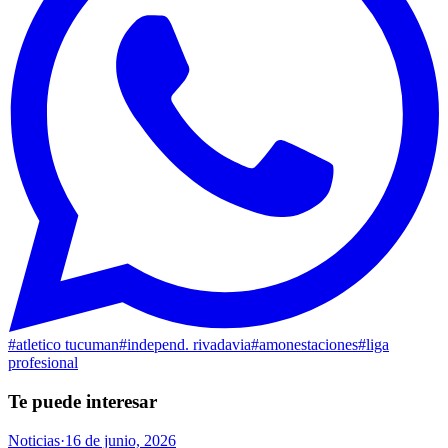
#
atletico tucuman
#
independ. rivadavia
#
amonestaciones
#
liga
profesional
Te puede interesar
Noticias
·
16 de junio, 2026