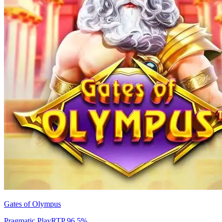
Gates of Olympus
Pragmatic Play
RTP
96.5
%