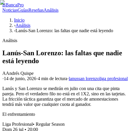
B
BancaPro
Noticias
Guías
Reseñas
Análisis
Inicio
›
Análisis
›
Lanús-San Lorenzo: las faltas que nadie está leyendo
Análisis
Lanús-San Lorenzo: las faltas que nadie
está leyendo
A
Andrés Quispe
·
14 de junio, 2026
·
4 min
de lectura
·
lanus
san lorenzo
liga profesional
Lanús y San Lorenzo se medirán en julio con una cita que pinta
pareja. Pero el verdadero filo no está en el 1X2, sino en las tarjetas.
La fricción táctica garantiza que el mercado de amonestaciones
tendrá más valor que cualquier cuota al ganador.
El enfrentamiento
Liga Profesional
•
Regular Season
Dom 26 jul
•
20:00