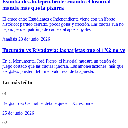
Estudiantes-Independiente: cuando el historial
manda más que la pizarra
El cruce entre Estudiantes e Independiente viene con un libreto
histórico: partido cerrado, pocos goles y fricción. Las cuotas aún no
bajan, pero el patrón pide cautela al apostar goles.
Análisis
·
23 de junio, 2026
Tucumán vs Rivadavia: las tarjetas que el 1X2 no ve
En el Monumental José Fierro, el historial muestra un patrón de
juego cortado que las cuotas ignoran. Las amonestaciones, más que
los goles, pueden definir el valor real de la apuesta.
Lo más leído
01
Belgrano vs Central: el detalle que el 1X2 esconde
25 de junio, 2026
02