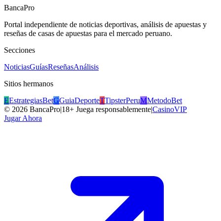
BancaPro
Portal independiente de noticias deportivas, análisis de apuestas y
reseñas de casas de apuestas para el mercado peruano.
Secciones
Noticias
Guías
Reseñas
Análisis
Sitios hermanos
E
EstrategiasBet
G
GuiaDeporte
T
TipsterPeru
M
MetodoBet
©
2026
BancaPro
|
18+ Juega responsablemente
|
CasinoVIP
Jugar Ahora