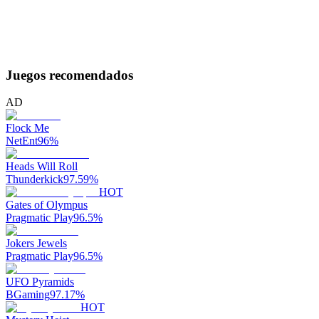
Juegos recomendados
AD
Flock Me
NetEnt
96
%
Heads Will Roll
Thunderkick
97.59
%
HOT
Gates of Olympus
Pragmatic Play
96.5
%
Jokers Jewels
Pragmatic Play
96.5
%
UFO Pyramids
BGaming
97.17
%
HOT