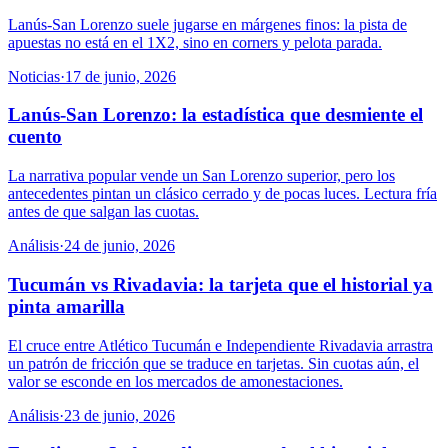
Lanús-San Lorenzo suele jugarse en márgenes finos: la pista de
apuestas no está en el 1X2, sino en corners y pelota parada.
Noticias
·
17 de junio, 2026
Lanús-San Lorenzo: la estadística que desmiente el
cuento
La narrativa popular vende un San Lorenzo superior, pero los
antecedentes pintan un clásico cerrado y de pocas luces. Lectura fría
antes de que salgan las cuotas.
Análisis
·
24 de junio, 2026
Tucumán vs Rivadavia: la tarjeta que el historial ya
pinta amarilla
El cruce entre Atlético Tucumán e Independiente Rivadavia arrastra
un patrón de fricción que se traduce en tarjetas. Sin cuotas aún, el
valor se esconde en los mercados de amonestaciones.
Análisis
·
23 de junio, 2026