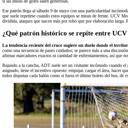
si las líneas de goles salen generosas.
Ese patrón llega al sábado 9 de mayo con una particularidad incómoda: 
que suele repetirse cuando estos equipos se miran de frente. UCV Moqu
dividida, ataques que nacen más por robo que por elaboración larga. P
¿Qué patrón histórico se repite entre U
La tendencia reciente del cruce sugiere un duelo donde el territor
como una secuencia de pases cuidados; se parece más a una discusión
afirmar marcadores exactos ni cantidad de enfrentamientos, así que no
Bajando a la cancha, ADT suele ser un visitante incómodo cuando el p
asignado, tiene el incentivo opuesto: empujar, cargar el área, hacer 
todos disputan cada balón como si fuera el último boleto del bus, de e