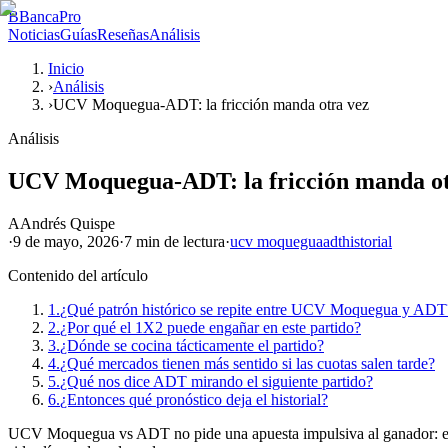
B
BancaPro
Noticias
Guías
Reseñas
Análisis
Inicio
›
Análisis
›
UCV Moquegua-ADT: la fricción manda otra vez
Análisis
UCV Moquegua-ADT: la fricción manda ot
A
Andrés Quispe
·
9 de mayo, 2026
·
7 min
de lectura
·
ucv moquegua
adt
historial
Contenido del artículo
1.
¿Qué patrón histórico se repite entre UCV Moquegua y ADT
2.
¿Por qué el 1X2 puede engañar en este partido?
3.
¿Dónde se cocina tácticamente el partido?
4.
¿Qué mercados tienen más sentido si las cuotas salen tarde?
5.
¿Qué nos dice ADT mirando el siguiente partido?
6.
¿Entonces qué pronóstico deja el historial?
UCV Moquegua vs ADT no pide una apuesta impulsiva al ganador: el his