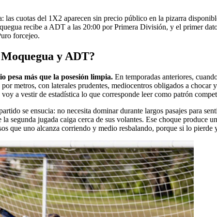
las cuotas del 1X2 aparecen sin precio público en la pizarra disponible,
egua recibe a ADT a las 20:00 por Primera División, y el primer dato ú
uro forcejeo.
CV Moquegua y ADT?
io pesa más que la posesión limpia.
En temporadas anteriores, cuando e
 por metros, con laterales prudentes, mediocentros obligados a chocar 
 voy a vestir de estadística lo que corresponde leer como patrón competi
artido se ensucia: no necesita dominar durante largos pasajes para sen
que la segunda jugada caiga cerca de sus volantes. Ese choque produce 
sos que uno alcanza corriendo y medio resbalando, porque si lo pierde y