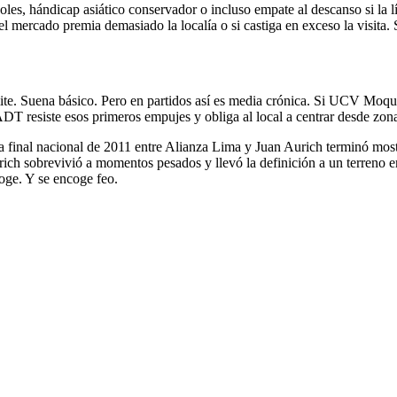
goles, hándicap asiático conservador o incluso empate al descanso si la 
 el mercado premia demasiado la localía o si castiga en exceso la visita.
ite. Suena básico. Pero en partidos así es media crónica. Si UCV Moqueg
T resiste esos primeros empujes y obliga al local a centrar desde zonas l
a final nacional de 2011 entre Alianza Lima y Juan Aurich terminó most
urich sobrevivió a momentos pesados y llevó la definición a un terreno 
coge. Y se encoge feo.