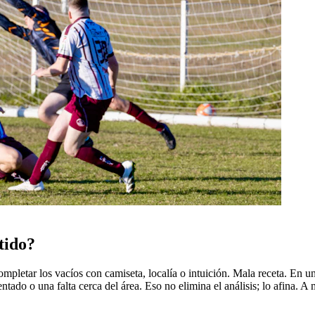
tido?
pletar los vacíos con camiseta, localía o intuición. Mala receta. En un 
ado o una falta cerca del área. Eso no elimina el análisis; lo afina. 