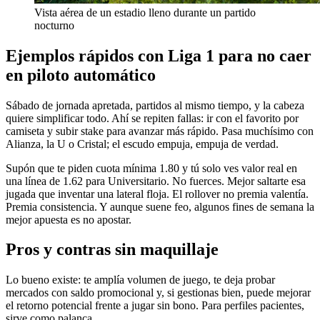
Vista aérea de un estadio lleno durante un partido
nocturno
Ejemplos rápidos con Liga 1 para no caer
en piloto automático
Sábado de jornada apretada, partidos al mismo tiempo, y la cabeza
quiere simplificar todo. Ahí se repiten fallas: ir con el favorito por
camiseta y subir stake para avanzar más rápido. Pasa muchísimo con
Alianza, la U o Cristal; el escudo empuja, empuja de verdad.
Supón que te piden cuota mínima 1.80 y tú solo ves valor real en
una línea de 1.62 para Universitario. No fuerces. Mejor saltarte esa
jugada que inventar una lateral floja. El rollover no premia valentía.
Premia consistencia. Y aunque suene feo, algunos fines de semana la
mejor apuesta es no apostar.
Pros y contras sin maquillaje
Lo bueno existe: te amplía volumen de juego, te deja probar
mercados con saldo promocional y, si gestionas bien, puede mejorar
el retorno potencial frente a jugar sin bono. Para perfiles pacientes,
sirve como palanca.