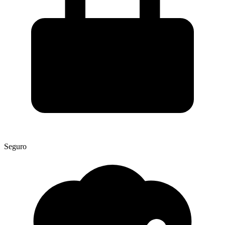
Seguro