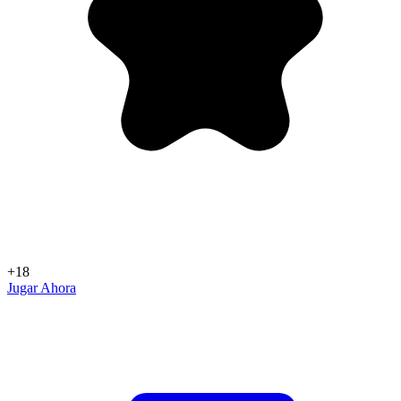
+18
Jugar Ahora