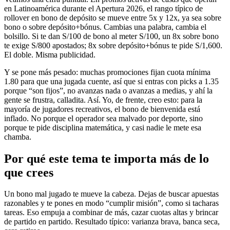
en Latinoamérica durante el Apertura 2026, el rango típico de
rollover en bono de depósito se mueve entre 5x y 12x, ya sea sobre
bono o sobre depósito+bónus. Cambias una palabra, cambia el
bolsillo. Si te dan S/100 de bono al meter S/100, un 8x sobre bono
te exige S/800 apostados; 8x sobre depósito+bónus te pide S/1,600.
El doble. Misma publicidad.
Y se pone más pesado: muchas promociones fijan cuota mínima
1.80 para que una jugada cuente, así que si entras con picks a 1.35
porque “son fijos”, no avanzas nada o avanzas a medias, y ahí la
gente se frustra, calladita. Así. Yo, de frente, creo esto: para la
mayoría de jugadores recreativos, el bono de bienvenida está
inflado. No porque el operador sea malvado por deporte, sino
porque te pide disciplina matemática, y casi nadie le mete esa
chamba.
Por qué este tema te importa más de lo
que crees
Un bono mal jugado te mueve la cabeza. Dejas de buscar apuestas
razonables y te pones en modo “cumplir misión”, como si tacharas
tareas. Eso empuja a combinar de más, cazar cuotas altas y brincar
de partido en partido. Resultado típico: varianza brava, banca seca,