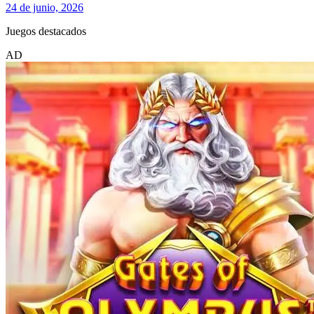
24 de junio, 2026
Juegos destacados
AD