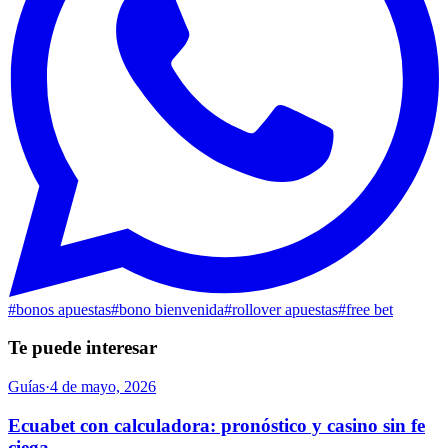
#
bonos apuestas
#
bono bienvenida
#
rollover apuestas
#
free bet
Te puede interesar
Guías
·
4 de mayo, 2026
Ecuabet con calculadora: pronóstico y casino sin fe
ciega