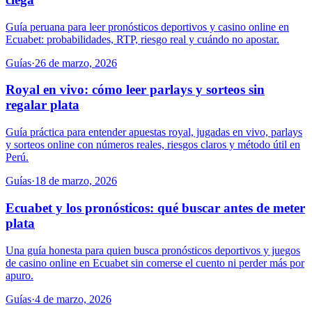
Guía peruana para leer pronósticos deportivos y casino online en
Ecuabet: probabilidades, RTP, riesgo real y cuándo no apostar.
Guías
·
26 de marzo, 2026
Royal en vivo: cómo leer parlays y sorteos sin
regalar plata
Guía práctica para entender apuestas royal, jugadas en vivo, parlays
y sorteos online con números reales, riesgos claros y método útil en
Perú.
Guías
·
18 de marzo, 2026
Ecuabet y los pronósticos: qué buscar antes de meter
plata
Una guía honesta para quien busca pronósticos deportivos y juegos
de casino online en Ecuabet sin comerse el cuento ni perder más por
apuro.
Guías
·
4 de marzo, 2026