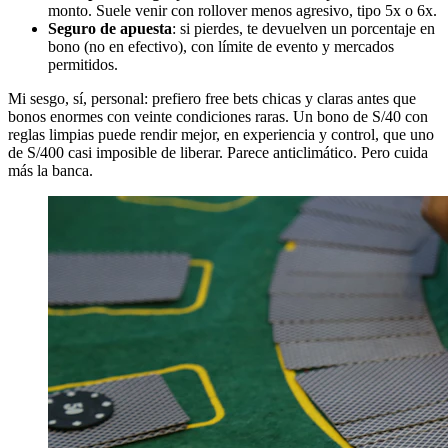
monto. Suele venir con rollover menos agresivo, tipo 5x o 6x.
Seguro de apuesta
: si pierdes, te devuelven un porcentaje en
bono (no en efectivo), con límite de evento y mercados
permitidos.
Mi sesgo, sí, personal: prefiero free bets chicas y claras antes que
bonos enormes con veinte condiciones raras. Un bono de S/40 con
reglas limpias puede rendir mejor, en experiencia y control, que uno
de S/400 casi imposible de liberar. Parece anticlimático. Pero cuida
más la banca.