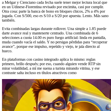
a Melgar y Cienciano cada fecha suele tener mejor lectura local que
en un Udinese-Fiorentina revisado por encimita, casi por cumplir.
Otra cosa: parte la banca de bono en bloques chicos, 2% a 4% por
jugada. Con S/500, eso es S/10 a S/20 por apuesta. Lento. Más sano
también.
Evita combinadas largas durante rollover. Una simple a 1.85 puede
darte avance real y mantenerte centrado. Una combinada de 6
selecciones a cuota 14.00 es puro fuego artificial: linda en pantalla,
muda cuando vacía el saldo. Y no persigas pérdidas para “recuperar
avance”, porque ese impulso, repetido y viejo, te jala directo al
hueco.
En plataformas con casino integrado aplica lo mismo: reglas
primero, brillo después; por eso, cuando alguien vende RTP sin
mirar volatilidad, a mí me suena a turista mirando vitrina, y ese
contraste salta incluso en títulos atractivos como