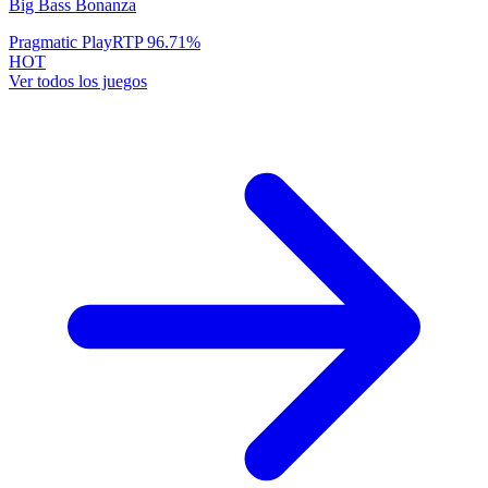
Big Bass Bonanza
Pragmatic Play
RTP
96.71
%
HOT
Ver todos los juegos