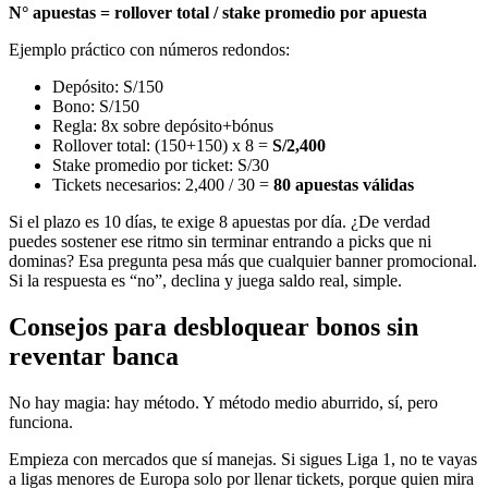
N° apuestas = rollover total / stake promedio por apuesta
Ejemplo práctico con números redondos:
Depósito: S/150
Bono: S/150
Regla: 8x sobre depósito+bónus
Rollover total: (150+150) x 8 =
S/2,400
Stake promedio por ticket: S/30
Tickets necesarios: 2,400 / 30 =
80 apuestas válidas
Si el plazo es 10 días, te exige 8 apuestas por día. ¿De verdad
puedes sostener ese ritmo sin terminar entrando a picks que ni
dominas? Esa pregunta pesa más que cualquier banner promocional.
Si la respuesta es “no”, declina y juega saldo real, simple.
Consejos para desbloquear bonos sin
reventar banca
No hay magia: hay método. Y método medio aburrido, sí, pero
funciona.
Empieza con mercados que sí manejas. Si sigues Liga 1, no te vayas
a ligas menores de Europa solo por llenar tickets, porque quien mira