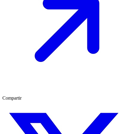
Compartir