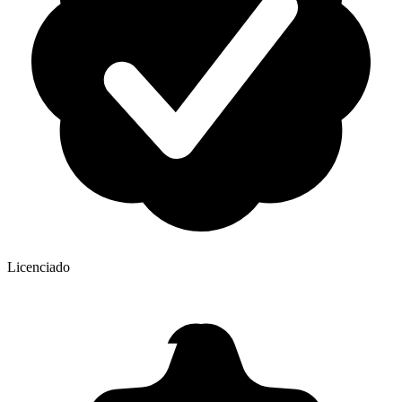
Licenciado