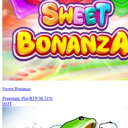
Sweet Bonanza
Pragmatic Play
RTP
96.51
%
HOT