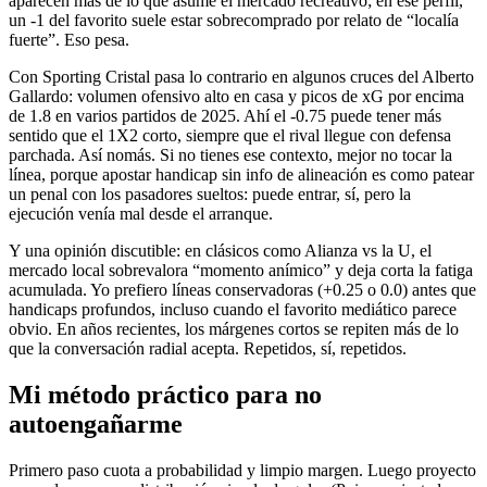
aparecen más de lo que asume el mercado recreativo; en ese perfil,
un -1 del favorito suele estar sobrecomprado por relato de “localía
fuerte”. Eso pesa.
Con Sporting Cristal pasa lo contrario en algunos cruces del Alberto
Gallardo: volumen ofensivo alto en casa y picos de xG por encima
de 1.8 en varios partidos de 2025. Ahí el -0.75 puede tener más
sentido que el 1X2 corto, siempre que el rival llegue con defensa
parchada. Así nomás. Si no tienes ese contexto, mejor no tocar la
línea, porque apostar handicap sin info de alineación es como patear
un penal con los pasadores sueltos: puede entrar, sí, pero la
ejecución venía mal desde el arranque.
Y una opinión discutible: en clásicos como Alianza vs la U, el
mercado local sobrevalora “momento anímico” y deja corta la fatiga
acumulada. Yo prefiero líneas conservadoras (+0.25 o 0.0) antes que
handicaps profundos, incluso cuando el favorito mediático parece
obvio. En años recientes, los márgenes cortos se repiten más de lo
que la conversación radial acepta. Repetidos, sí, repetidos.
Mi método práctico para no
autoengañarme
Primero paso cuota a probabilidad y limpio margen. Luego proyecto