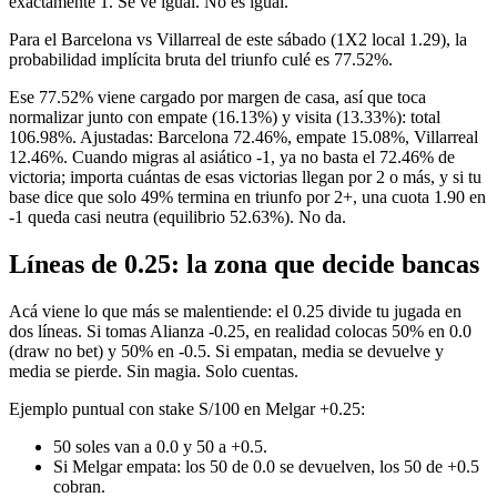
exactamente 1. Se ve igual. No es igual.
Para el Barcelona vs Villarreal de este sábado (1X2 local 1.29), la
probabilidad implícita bruta del triunfo culé es 77.52%.
Ese 77.52% viene cargado por margen de casa, así que toca
normalizar junto con empate (16.13%) y visita (13.33%): total
106.98%. Ajustadas: Barcelona 72.46%, empate 15.08%, Villarreal
12.46%. Cuando migras al asiático -1, ya no basta el 72.46% de
victoria; importa cuántas de esas victorias llegan por 2 o más, y si tu
base dice que solo 49% termina en triunfo por 2+, una cuota 1.90 en
-1 queda casi neutra (equilibrio 52.63%). No da.
Líneas de 0.25: la zona que decide bancas
Acá viene lo que más se malentiende: el 0.25 divide tu jugada en
dos líneas. Si tomas Alianza -0.25, en realidad colocas 50% en 0.0
(draw no bet) y 50% en -0.5. Si empatan, media se devuelve y
media se pierde. Sin magia. Solo cuentas.
Ejemplo puntual con stake S/100 en Melgar +0.25:
50 soles van a 0.0 y 50 a +0.5.
Si Melgar empata: los 50 de 0.0 se devuelven, los 50 de +0.5
cobran.