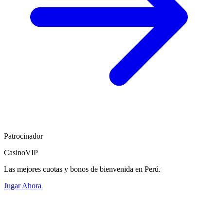
Patrocinador
CasinoVIP
Las mejores cuotas y bonos de bienvenida en Perú.
Jugar Ahora