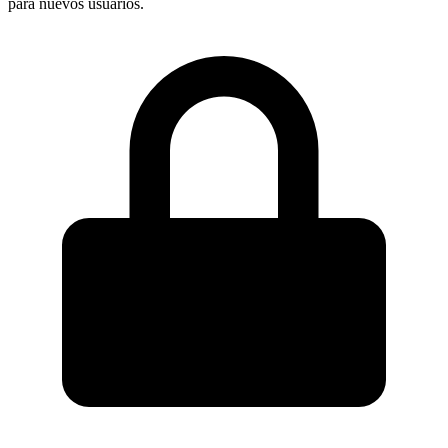
para nuevos usuarios.