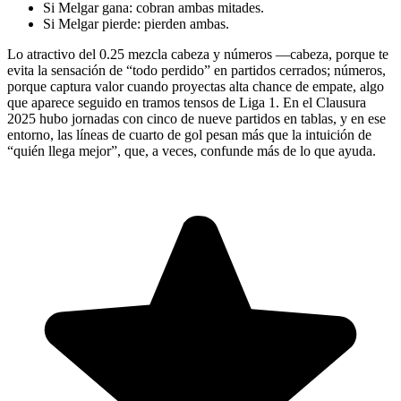
Si Melgar gana: cobran ambas mitades.
Si Melgar pierde: pierden ambas.
Lo atractivo del 0.25 mezcla cabeza y números —cabeza, porque te
evita la sensación de “todo perdido” en partidos cerrados; números,
porque captura valor cuando proyectas alta chance de empate, algo
que aparece seguido en tramos tensos de Liga 1. En el Clausura
2025 hubo jornadas con cinco de nueve partidos en tablas, y en ese
entorno, las líneas de cuarto de gol pesan más que la intuición de
“quién llega mejor”, que, a veces, confunde más de lo que ayuda.