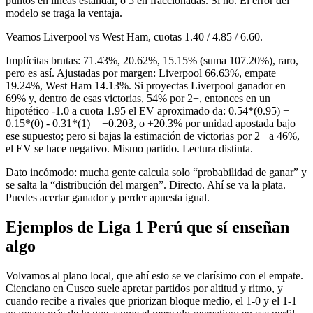
puntos en líneas estándar, o 5 en fraccionadas. Si no. El error del
modelo se traga la ventaja.
Veamos Liverpool vs West Ham, cuotas 1.40 / 4.85 / 6.60.
Implícitas brutas: 71.43%, 20.62%, 15.15% (suma 107.20%), raro,
pero es así. Ajustadas por margen: Liverpool 66.63%, empate
19.24%, West Ham 14.13%. Si proyectas Liverpool ganador en
69% y, dentro de esas victorias, 54% por 2+, entonces en un
hipotético -1.0 a cuota 1.95 el EV aproximado da: 0.54*(0.95) +
0.15*(0) - 0.31*(1) = +0.203, o +20.3% por unidad apostada bajo
ese supuesto; pero si bajas la estimación de victorias por 2+ a 46%,
el EV se hace negativo. Mismo partido. Lectura distinta.
Dato incómodo: mucha gente calcula solo “probabilidad de ganar” y
se salta la “distribución del margen”. Directo. Ahí se va la plata.
Puedes acertar ganador y perder apuesta igual.
Ejemplos de Liga 1 Perú que sí enseñan
algo
Volvamos al plano local, que ahí esto se ve clarísimo con el empate.
Cienciano en Cusco suele apretar partidos por altitud y ritmo, y
cuando recibe a rivales que priorizan bloque medio, el 1-0 y el 1-1