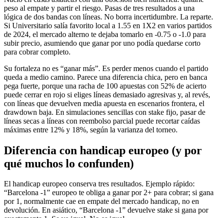
peso al empate y partir el riesgo. Pasas de tres resultados a una
lógica de dos bandas con líneas. No borra incertidumbre. La reparte.
Si Universitario salía favorito local a 1.55 en 1X2 en varios partidos
de 2024, el mercado alterno te dejaba tomarlo en -0.75 o -1.0 para
subir precio, asumiendo que ganar por uno podía quedarse corto
para cobrar completo.
Su fortaleza no es “ganar más”. Es perder menos cuando el partido
queda a medio camino. Parece una diferencia chica, pero en banca
pega fuerte, porque una racha de 100 apuestas con 52% de acierto
puede cerrar en rojo si eliges líneas demasiado agresivas y, al revés,
con líneas que devuelven media apuesta en escenarios frontera, el
drawdown baja. En simulaciones sencillas con stake fijo, pasar de
líneas secas a líneas con reembolso parcial puede recortar caídas
máximas entre 12% y 18%, según la varianza del torneo.
Diferencia con handicap europeo (y por
qué muchos lo confunden)
El handicap europeo conserva tres resultados. Ejemplo rápido:
“Barcelona -1” europeo te obliga a ganar por 2+ para cobrar; si gana
por 1, normalmente cae en empate del mercado handicap, no en
devolución. En asiático, “Barcelona -1” devuelve stake si gana por