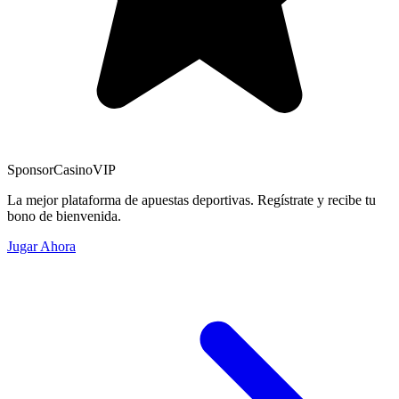
Sponsor
CasinoVIP
La mejor plataforma de apuestas deportivas. Regístrate y recibe tu
bono de bienvenida.
Jugar Ahora