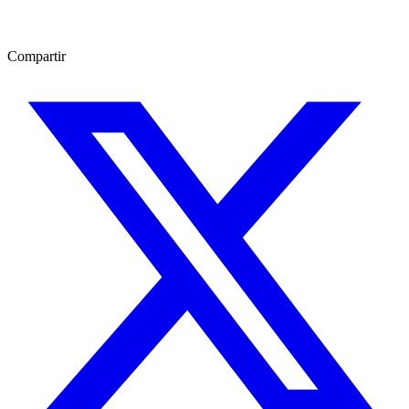
Compartir