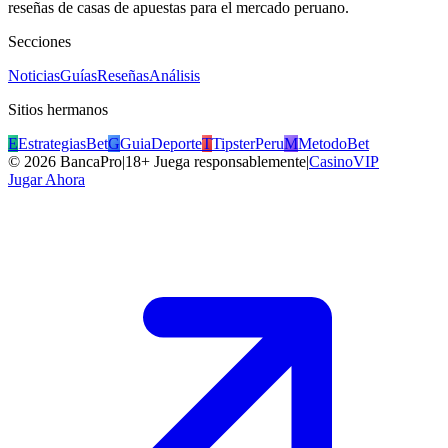
reseñas de casas de apuestas para el mercado peruano.
Secciones
Noticias
Guías
Reseñas
Análisis
Sitios hermanos
E
EstrategiasBet
G
GuiaDeporte
T
TipsterPeru
M
MetodoBet
©
2026
BancaPro
|
18+ Juega responsablemente
|
CasinoVIP
Jugar Ahora