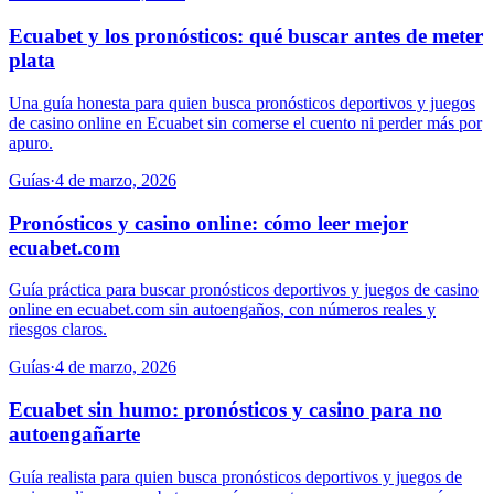
Ecuabet y los pronósticos: qué buscar antes de meter
plata
Una guía honesta para quien busca pronósticos deportivos y juegos
de casino online en Ecuabet sin comerse el cuento ni perder más por
apuro.
Guías
·
4 de marzo, 2026
Pronósticos y casino online: cómo leer mejor
ecuabet.com
Guía práctica para buscar pronósticos deportivos y juegos de casino
online en ecuabet.com sin autoengaños, con números reales y
riesgos claros.
Guías
·
4 de marzo, 2026
Ecuabet sin humo: pronósticos y casino para no
autoengañarte
Guía realista para quien busca pronósticos deportivos y juegos de