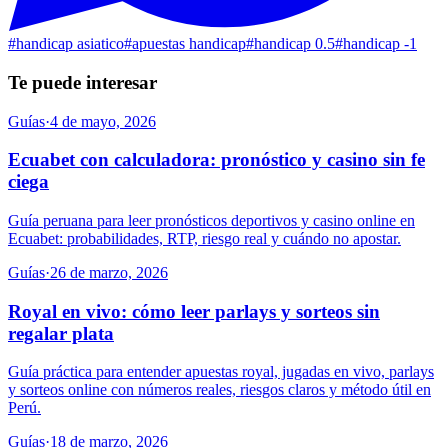
#
handicap asiatico
#
apuestas handicap
#
handicap 0.5
#
handicap -1
Te puede interesar
Guías
·
4 de mayo, 2026
Ecuabet con calculadora: pronóstico y casino sin fe
ciega
Guía peruana para leer pronósticos deportivos y casino online en
Ecuabet: probabilidades, RTP, riesgo real y cuándo no apostar.
Guías
·
26 de marzo, 2026
Royal en vivo: cómo leer parlays y sorteos sin
regalar plata
Guía práctica para entender apuestas royal, jugadas en vivo, parlays
y sorteos online con números reales, riesgos claros y método útil en
Perú.
Guías
·
18 de marzo, 2026