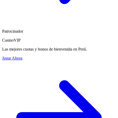
Patrocinador
CasinoVIP
Las mejores cuotas y bonos de bienvenida en Perú.
Jugar Ahora