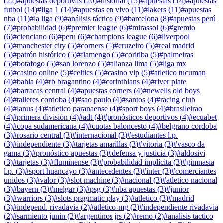
(
22
)
#
apuestas deportivas
(
20
)
#
historial
(
15
)
#
apuestas
(
14
)
#
apuestas
futbol
(
14
)
#
liga 1
(
14
)
#
apuestas en vivo
(
11
)
#
lakers
(
11
)
#
apuestas
nba
(
11
)
#
la liga
(
9
)
#
análisis táctico
(
9
)
#
barcelona
(
8
)
#
apuestas perú
(
7
)
#
probabilidad
(
6
)
#
premier league
(
6
)
#
mirassol
(
6
)
#
gremio
(
6
)
#
cienciano
(
6
)
#
peru
(
6
)
#
champions league
(
6
)
#
liverpool
(
5
)
#
manchester city
(
5
)
#
corners
(
5
)
#
cruzeiro
(
5
)
#
real madrid
(
5
)
#
patrón histórico
(
5
)
#
flamengo
(
5
)
#
coritiba
(
5
)
#
palmeiras
(
5
)
#
botafogo
(
5
)
#
san lorenzo
(
5
)
#
alianza lima
(
5
)
#
liga mx
(
5
)
#
casino online
(
5
)
#
celtics
(
5
)
#
casino vip
(
5
)
#
atletico tucuman
(
4
)
#
bahia
(
4
)
#
rb bragantino
(
4
)
#
corinthians
(
4
)
#
river plate
(
4
)
#
barracas central
(
4
)
#
apuestas corners
(
4
)
#
newells old boys
(
4
)
#
talleres cordoba
(
4
)
#
sao paulo
(
4
)
#
santos
(
4
)
#
racing club
(
4
)
#
lanus
(
4
)
#
atletico paranaense
(
4
)
#
sport boys
(
4
)
#
brasileirao
(
4
)
#
primera división
(
4
)
#
adt
(
4
)
#
pronósticos deportivos
(
4
)
#
ecuabet
(
4
)
#
copa sudamericana
(
4
)
#
cuotas baloncesto
(
4
)
#
belgrano cordoba
(
3
)
#
rosario central
(
3
)
#
internacional
(
3
)
#
estudiantes l.p.
(
3
)
#
independiente
(
3
)
#
tarjetas amarillas
(
3
)
#
vitoria
(
3
)
#
vasco da
gama
(
3
)
#
pronóstico apuestas
(
3
)
#
defensa y justicia
(
3
)
#
aldosivi
(
3
)
#
tarjetas
(
3
)
#
fluminense
(
3
)
#
probabilidad implícita
(
3
)
#
gimnasia
l.p.
(
3
)
#
sport huancayo
(
3
)
#
antecedentes
(
3
)
#
inter
(
3
)
#
comerciantes
unidos
(
3
)
#
valor
(
3
)
#
slot machine
(
3
)
#
nacional
(
3
)
#
atletico nacional
(
3
)
#
bayern
(
3
)
#
melgar
(
3
)
#
psg
(
3
)
#
nba apuestas
(
3
)
#
junior
(
3
)
#
warriors
(
3
)
#
slots pragmatic play
(
3
)
#
atletico
(
3
)
#
madrid
(
3
)
#
independ. rivadavia
(
2
)
#
atletico-mg
(
2
)
#
independiente rivadavia
(
2
)
#
sarmiento junin
(
2
)
#
argentinos jrs
(
2
)
#
remo
(
2
)
#
analisis tactico