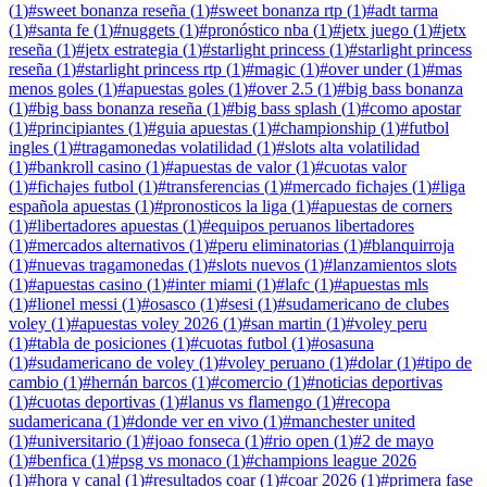
(
1
)
#
sweet bonanza reseña
(
1
)
#
sweet bonanza rtp
(
1
)
#
adt tarma
(
1
)
#
santa fe
(
1
)
#
nuggets
(
1
)
#
pronóstico nba
(
1
)
#
jetx juego
(
1
)
#
jetx
reseña
(
1
)
#
jetx estrategia
(
1
)
#
starlight princess
(
1
)
#
starlight princess
reseña
(
1
)
#
starlight princess rtp
(
1
)
#
magic
(
1
)
#
over under
(
1
)
#
mas
menos goles
(
1
)
#
apuestas goles
(
1
)
#
over 2.5
(
1
)
#
big bass bonanza
(
1
)
#
big bass bonanza reseña
(
1
)
#
big bass splash
(
1
)
#
como apostar
(
1
)
#
principiantes
(
1
)
#
guia apuestas
(
1
)
#
championship
(
1
)
#
futbol
ingles
(
1
)
#
tragamonedas volatilidad
(
1
)
#
slots alta volatilidad
(
1
)
#
bankroll casino
(
1
)
#
apuestas de valor
(
1
)
#
cuotas valor
(
1
)
#
fichajes futbol
(
1
)
#
transferencias
(
1
)
#
mercado fichajes
(
1
)
#
liga
española apuestas
(
1
)
#
pronosticos la liga
(
1
)
#
apuestas de corners
(
1
)
#
libertadores apuestas
(
1
)
#
equipos peruanos libertadores
(
1
)
#
mercados alternativos
(
1
)
#
peru eliminatorias
(
1
)
#
blanquirroja
(
1
)
#
nuevas tragamonedas
(
1
)
#
slots nuevos
(
1
)
#
lanzamientos slots
(
1
)
#
apuestas casino
(
1
)
#
inter miami
(
1
)
#
lafc
(
1
)
#
apuestas mls
(
1
)
#
lionel messi
(
1
)
#
osasco
(
1
)
#
sesi
(
1
)
#
sudamericano de clubes
voley
(
1
)
#
apuestas voley 2026
(
1
)
#
san martin
(
1
)
#
voley peru
(
1
)
#
tabla de posiciones
(
1
)
#
cuotas futbol
(
1
)
#
osasuna
(
1
)
#
sudamericano de voley
(
1
)
#
voley peruano
(
1
)
#
dolar
(
1
)
#
tipo de
cambio
(
1
)
#
hernán barcos
(
1
)
#
comercio
(
1
)
#
noticias deportivas
(
1
)
#
cuotas deportivas
(
1
)
#
lanus vs flamengo
(
1
)
#
recopa
sudamericana
(
1
)
#
donde ver en vivo
(
1
)
#
manchester united
(
1
)
#
universitario
(
1
)
#
joao fonseca
(
1
)
#
rio open
(
1
)
#
2 de mayo
(
1
)
#
benfica
(
1
)
#
psg vs monaco
(
1
)
#
champions league 2026
(
1
)
#
hora y canal
(
1
)
#
resultados coar
(
1
)
#
coar 2026
(
1
)
#
primera fase