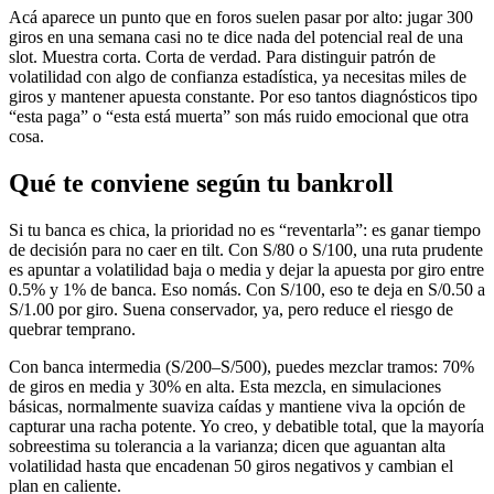
Acá aparece un punto que en foros suelen pasar por alto: jugar 300
giros en una semana casi no te dice nada del potencial real de una
slot. Muestra corta. Corta de verdad. Para distinguir patrón de
volatilidad con algo de confianza estadística, ya necesitas miles de
giros y mantener apuesta constante. Por eso tantos diagnósticos tipo
“esta paga” o “esta está muerta” son más ruido emocional que otra
cosa.
Qué te conviene según tu bankroll
Si tu banca es chica, la prioridad no es “reventarla”: es ganar tiempo
de decisión para no caer en tilt. Con S/80 o S/100, una ruta prudente
es apuntar a volatilidad baja o media y dejar la apuesta por giro entre
0.5% y 1% de banca. Eso nomás. Con S/100, eso te deja en S/0.50 a
S/1.00 por giro. Suena conservador, ya, pero reduce el riesgo de
quebrar temprano.
Con banca intermedia (S/200–S/500), puedes mezclar tramos: 70%
de giros en media y 30% en alta. Esta mezcla, en simulaciones
básicas, normalmente suaviza caídas y mantiene viva la opción de
capturar una racha potente. Yo creo, y debatible total, que la mayoría
sobreestima su tolerancia a la varianza; dicen que aguantan alta
volatilidad hasta que encadenan 50 giros negativos y cambian el
plan en caliente.