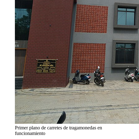
Primer plano de carretes de tragamonedas en
funcionamiento