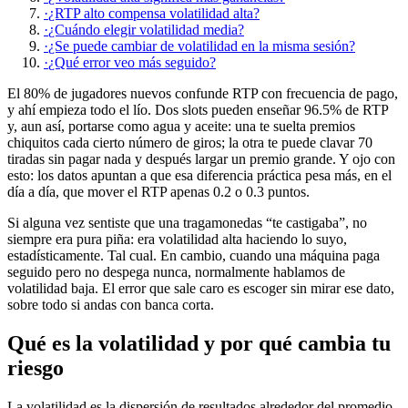
·
¿RTP alto compensa volatilidad alta?
·
¿Cuándo elegir volatilidad media?
·
¿Se puede cambiar de volatilidad en la misma sesión?
·
¿Qué error veo más seguido?
El 80% de jugadores nuevos confunde RTP con frecuencia de pago,
y ahí empieza todo el lío. Dos slots pueden enseñar 96.5% de RTP
y, aun así, portarse como agua y aceite: una te suelta premios
chiquitos cada cierto número de giros; la otra te puede clavar 70
tiradas sin pagar nada y después largar un premio grande. Y ojo con
esto: los datos apuntan a que esa diferencia práctica pesa más, en el
día a día, que mover el RTP apenas 0.2 o 0.3 puntos.
Si alguna vez sentiste que una tragamonedas “te castigaba”, no
siempre era pura piña: era volatilidad alta haciendo lo suyo,
estadísticamente. Tal cual. En cambio, cuando una máquina paga
seguido pero no despega nunca, normalmente hablamos de
volatilidad baja. El error que sale caro es escoger sin mirar ese dato,
sobre todo si andas con banca corta.
Qué es la volatilidad y por qué cambia tu
riesgo
La volatilidad es la dispersión de resultados alrededor del promedio