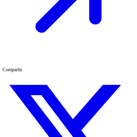
Compartir