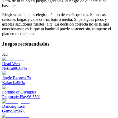
1.5% de tu saldo en juegos agresivos, el riesgo de quiebre sube
bastante.
Elegir volatilidad es elegir qué tipo de estrés quieres. Si buscas
sesiones largas y cabeza fría, baja o media. Si persigues picos y
aceptas sacudones fuertes, alta. La decisión correcta no es la más
emocionante; es la que tu bankroll puede sostener sin, romperte el
plan en media hora.
Juegos recomendados
AD
Dead West
NetEnt
96.03
%
Jingle Express 7s
Kalamba
96
%
Fortune of Olympus
Pragmatic Play
96.55
%
Dancing Lion
GameArt
96
%