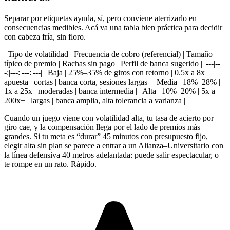
Separar por etiquetas ayuda, sí, pero conviene aterrizarlo en
consecuencias medibles. Acá va una tabla bien práctica para decidir
con cabeza fría, sin floro.
| Tipo de volatilidad | Frecuencia de cobro (referencial) | Tamaño
típico de premio | Rachas sin pago | Perfil de banca sugerido | |---|--
-:|---:|---:|---| | Baja | 25%–35% de giros con retorno | 0.5x a 8x
apuesta | cortas | banca corta, sesiones largas | | Media | 18%–28% |
1x a 25x | moderadas | banca intermedia | | Alta | 10%–20% | 5x a
200x+ | largas | banca amplia, alta tolerancia a varianza |
Cuando un juego viene con volatilidad alta, tu tasa de acierto por
giro cae, y la compensación llega por el lado de premios más
grandes. Si tu meta es “durar” 45 minutos con presupuesto fijo,
elegir alta sin plan se parece a entrar a un Alianza–Universitario con
la línea defensiva 40 metros adelantada: puede salir espectacular, o
te rompe en un rato. Rápido.