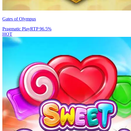
Gates of Olympus
Pragmatic Play
RTP
96.5
%
HOT