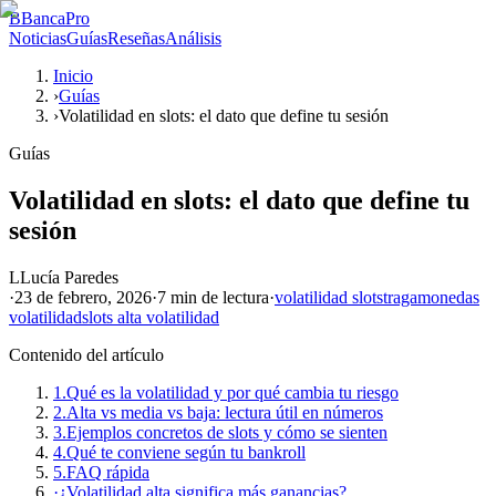
B
BancaPro
Noticias
Guías
Reseñas
Análisis
Inicio
›
Guías
›
Volatilidad en slots: el dato que define tu sesión
Guías
Volatilidad en slots: el dato que define tu
sesión
L
Lucía Paredes
·
23 de febrero, 2026
·
7 min
de lectura
·
volatilidad slots
tragamonedas
volatilidad
slots alta volatilidad
Contenido del artículo
1.
Qué es la volatilidad y por qué cambia tu riesgo
2.
Alta vs media vs baja: lectura útil en números
3.
Ejemplos concretos de slots y cómo se sienten
4.
Qué te conviene según tu bankroll
5.
FAQ rápida
·
¿Volatilidad alta significa más ganancias?