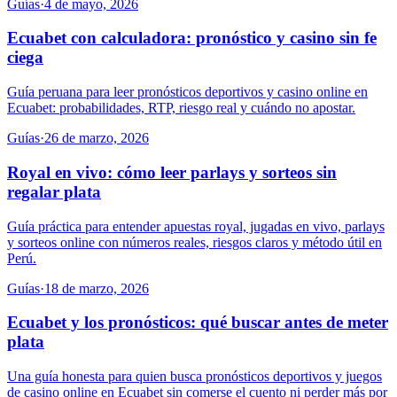
Guías
·
4 de mayo, 2026
Ecuabet con calculadora: pronóstico y casino sin fe
ciega
Guía peruana para leer pronósticos deportivos y casino online en
Ecuabet: probabilidades, RTP, riesgo real y cuándo no apostar.
Guías
·
26 de marzo, 2026
Royal en vivo: cómo leer parlays y sorteos sin
regalar plata
Guía práctica para entender apuestas royal, jugadas en vivo, parlays
y sorteos online con números reales, riesgos claros y método útil en
Perú.
Guías
·
18 de marzo, 2026
Ecuabet y los pronósticos: qué buscar antes de meter
plata
Una guía honesta para quien busca pronósticos deportivos y juegos
de casino online en Ecuabet sin comerse el cuento ni perder más por