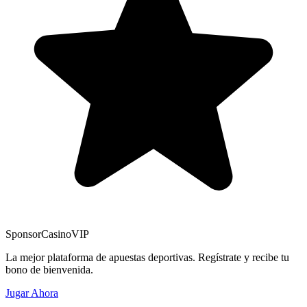
Sponsor
CasinoVIP
La mejor plataforma de apuestas deportivas. Regístrate y recibe tu
bono de bienvenida.
Jugar Ahora