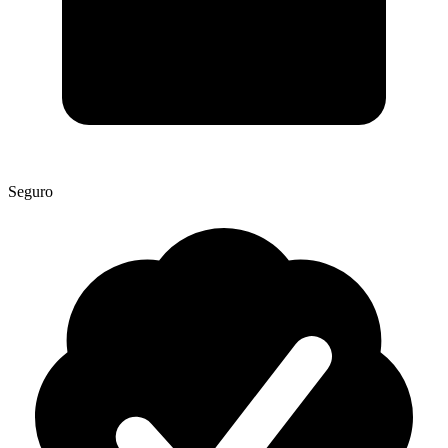
Seguro