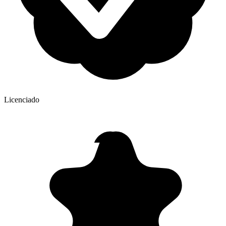
Licenciado