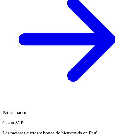
Patrocinador
CasinoVIP
Las mejores cuotas y bonos de bienvenida en Perú.