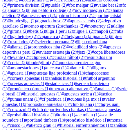
(
2
)
#
primera division
(
2
)
#
puebla
(
2
)
#
fbc melgar
(
2
)
#
value bet
(
2
)
#
fc
cajamarca
(
2
)
#
juan pablo ii college
(
2
)
#
ucv moquegua
(
2
)
#
alianza
atletico
(
2
)
#
apuestas peru
(
2
)
#
patron historico
(
2
)
#
sporting cristal
(
2
)
#
bundesliga
(
2
)
#
ignacio buse
(
2
)
#
apuestas tenis
(
2
)
#
deportivo
garcilaso
(
2
)
#
torneo apertura
(
2
)
#
chankas
(
2
)
#
monterrey
(
2
)
#
laliga
(
2
)
#
girona
(
2
)
#
betis
(
2
)
#
liga 1 peru
(
2
)
#
ligue 1
(
2
)
#
napoli
(
2
)
#
nba
(
2
)
#
liga betplay
(
2
)
#
cajamarca
(
2
)
#
belgrano
(
2
)
#
tijuana
(
2
)
#
tigres
(
2
)
#
resultados
(
2
)
#
seleccion peruana
(
2
)
#
liga colombiana
(
2
)
#
alianza
(
2
)
#
pronosticos nba
(
2
)
#
volatilidad slots
(
2
)
#
apuestas
deportivas peru
(
2
)
#
aviator estrategia
(
2
)
#
jetx
(
2
)
#
copa libertadores
(
2
)
#
levante
(
2
)
#
clippers
(
2
)
#
cuotas fútbol
(
2
)
#
resultados uni
(
2
)
#
cristal
(
2
)
#
bodø/glimt
(
2
)
#
apuestas premier league
(
1
)
#
amonestaciones
(
1
)
#
necaxa
(
1
)
#
atlante fc
(
1
)
#
ligamx
(
1
)
#
apuesta
(
1
)
#
apuestas liga profesional
(
1
)
#
chapecoense
(
1
)
#
corners apuestas
(
1
)
#
analisis historial
(
1
)
#
futbol argentino
(
1
)
#
previas apuestas
(
1
)
#
estadisticas
(
1
)
#
serie a brasileirao
(
1
)
#
pronóstico córners
(
1
)
#
mercado alternativo
(
1
)
#
analisis
(
1
)
#
serie
a brasil
(
1
)
#
historial apuestas
(
1
)
#
apuestas serie a
(
1
)
#
táctica
(
1
)
#
pumas unam
(
1
)
#
cf pachuca
(
1
)
#
cuotas liga mx
(
1
)
#
valor
apuestas
(
1
)
#
pronostico apuestas
(
1
)
#
club tijuana
(
1
)
#
tigres uanl
(
1
)
#
cruz azul
(
1
)
#
club deportivo los chankas
(
1
)
#
cuotas apuestas
(
1
)
#
probabilidad histórica
(
1
)
#
torino
(
1
)
#
ac milan
(
1
)
#
seattle
sounders
(
1
)
#
portland timbers
(
1
)
#
pronóstico histórico
(
1
)
#
monza
(
1
)
#
cusco
(
1
)
#
atletico grau
(
1
)
#
historial enfrentamientos
(
1
)
#
análisis