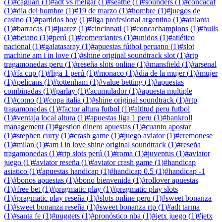
(
1
)
#
cagliari
(
1
)
#
adt vs melgar
(
1
)
#
seattle
(
1
)
#
sounders
(
1
)
#
concacaf
(
1
)
#
dia del hombre
(
1
)
#
19 de marzo
(
1
)
#
hombre
(
1
)
#
juegos de
casino
(
1
)
#
partidos hoy
(
1
)
#
liga profesional argentina
(
1
)
#
atalanta
(
1
)
#
barracas
(
1
)
#
juarez
(
1
)
#
cincinnati
(
1
)
#
concachampions
(
1
)
#
bulls
(
1
)
#
betano
(
1
)
#
perú
(
1
)
#
comerciantes
(
1
)
#
unidos
(
1
)
#
atlético
nacional
(
1
)
#
galatasaray
(
1
)
#
apuestas fútbol peruano
(
1
)
#
slot
machine am i in love
(
1
)
#
shine original soundtrack slot
(
1
)
#
rtp
tragamonedas peru
(
1
)
#
reseña slots online
(
1
)
#
mansfield
(
1
)
#
arsenal
(
1
)
#
fa cup
(
1
)
#
liga 1 perú
(
1
)
#
monaco
(
1
)
#
dia de la mujer
(
1
)
#
mujer
(
1
)
#
pelicans
(
1
)
#
tottenham
(
1
)
#
value betting
(
1
)
#
apuestas
combinadas
(
1
)
#
parlay
(
1
)
#
acumulador
(
1
)
#
apuesta multiple
(
1
)
#
como
(
1
)
#
copa italia
(
1
)
#
shine original soundtrack
(
1
)
#
rtp
tragamonedas
(
1
)
#
factor altura futbol
(
1
)
#
altitud peru futbol
(
1
)
#
ventaja local altura
(
1
)
#
apuestas liga 1 peru
(
1
)
#
bankroll
management
(
1
)
#
gestion dinero apuestas
(
1
)
#
cuanto apostar
(
1
)
#
stephen curry
(
1
)
#
crash game
(
1
)
#
juego aviator
(
1
)
#
cremonese
(
1
)
#
milan
(
1
)
#
am i in love shine original soundtrack
(
1
)
#
reseña
tragamonedas
(
1
)
#
rtp slots perú
(
1
)
#
roma
(
1
)
#
juventus
(
1
)
#
aviator
juego
(
1
)
#
aviator reseña
(
1
)
#
aviator crash game
(
1
)
#
handicap
asiatico
(
1
)
#
apuestas handicap
(
1
)
#
handicap 0.5
(
1
)
#
handicap -1
(
1
)
#
bonos apuestas
(
1
)
#
bono bienvenida
(
1
)
#
rollover apuestas
(
1
)
#
free bet
(
1
)
#
pragmatic play
(
1
)
#
pragmatic play slots
(
1
)
#
pragmatic play reseña
(
1
)
#
slots online peru
(
1
)
#
sweet bonanza
(
1
)
#
sweet bonanza reseña
(
1
)
#
sweet bonanza rtp
(
1
)
#
adt tarma
(
1
)
#
santa fe
(
1
)
#
nuggets
(
1
)
#
pronóstico nba
(
1
)
#
jetx juego
(
1
)
#
jetx