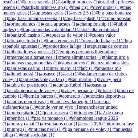
reseña
(
1
)
#
jetx estrategia
(
1
)
#
starlight princess
(
1
)
#
starlight princess
reseña
(
1
)
#
starlight princess rtp
(
1
)
#
magic
(
1
)
#
over under
(
1
)
#
mas
menos goles
(
1
)
#
apuestas goles
(
1
)
#
over 2.5
(
1
)
#
big bass bonanza
(
1
)
#
big bass bonanza reseña
(
1
)
#
big bass splash
(
1
)
#
como apostar
(
1
)
#
principiantes
(
1
)
#
guia apuestas
(
1
)
#
championship
(
1
)
#
futbol
ingles
(
1
)
#
tragamonedas volatilidad
(
1
)
#
slots alta volatilidad
(
1
)
#
bankroll casino
(
1
)
#
apuestas de valor
(
1
)
#
cuotas valor
(
1
)
#
fichajes futbol
(
1
)
#
transferencias
(
1
)
#
mercado fichajes
(
1
)
#
liga
española apuestas
(
1
)
#
pronosticos la liga
(
1
)
#
apuestas de corners
(
1
)
#
libertadores apuestas
(
1
)
#
equipos peruanos libertadores
(
1
)
#
mercados alternativos
(
1
)
#
peru eliminatorias
(
1
)
#
blanquirroja
(
1
)
#
nuevas tragamonedas
(
1
)
#
slots nuevos
(
1
)
#
lanzamientos slots
(
1
)
#
apuestas casino
(
1
)
#
inter miami
(
1
)
#
lafc
(
1
)
#
apuestas mls
(
1
)
#
lionel messi
(
1
)
#
osasco
(
1
)
#
sesi
(
1
)
#
sudamericano de clubes
voley
(
1
)
#
apuestas voley 2026
(
1
)
#
san martin
(
1
)
#
voley peru
(
1
)
#
tabla de posiciones
(
1
)
#
cuotas futbol
(
1
)
#
osasuna
(
1
)
#
sudamericano de voley
(
1
)
#
voley peruano
(
1
)
#
dolar
(
1
)
#
tipo de
cambio
(
1
)
#
hernán barcos
(
1
)
#
comercio
(
1
)
#
noticias deportivas
(
1
)
#
cuotas deportivas
(
1
)
#
lanus vs flamengo
(
1
)
#
recopa
sudamericana
(
1
)
#
donde ver en vivo
(
1
)
#
manchester united
(
1
)
#
universitario
(
1
)
#
joao fonseca
(
1
)
#
rio open
(
1
)
#
2 de mayo
(
1
)
#
benfica
(
1
)
#
psg vs monaco
(
1
)
#
champions league 2026
(
1
)
#
hora y canal
(
1
)
#
resultados coar
(
1
)
#
coar 2026
(
1
)
#
primera fase
(
1
)
#
unprg
(
1
)
#
noticias perú
(
1
)
#
liga peruana de voley
(
1
)
#
apuestas
laliga
(
1
)
#
real sociedad
(
1
)