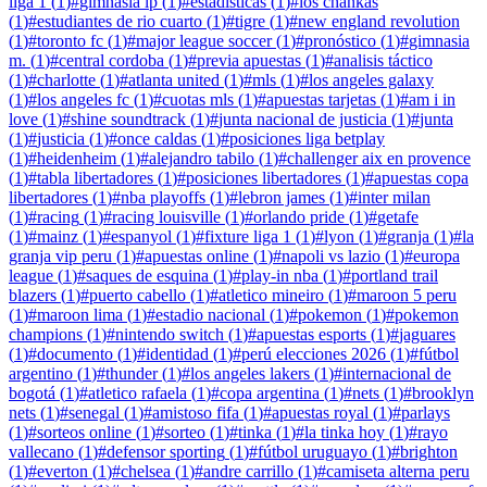
liga 1
(
1
)
#
gimnasia lp
(
1
)
#
estadísticas
(
1
)
#
los chankas
(
1
)
#
estudiantes de rio cuarto
(
1
)
#
tigre
(
1
)
#
new england revolution
(
1
)
#
toronto fc
(
1
)
#
major league soccer
(
1
)
#
pronóstico
(
1
)
#
gimnasia
m.
(
1
)
#
central cordoba
(
1
)
#
previa apuestas
(
1
)
#
analisis táctico
(
1
)
#
charlotte
(
1
)
#
atlanta united
(
1
)
#
mls
(
1
)
#
los angeles galaxy
(
1
)
#
los angeles fc
(
1
)
#
cuotas mls
(
1
)
#
apuestas tarjetas
(
1
)
#
am i in
love
(
1
)
#
shine soundtrack
(
1
)
#
junta nacional de justicia
(
1
)
#
junta
(
1
)
#
justicia
(
1
)
#
once caldas
(
1
)
#
posiciones liga betplay
(
1
)
#
heidenheim
(
1
)
#
alejandro tabilo
(
1
)
#
challenger aix en provence
(
1
)
#
tabla libertadores
(
1
)
#
posiciones libertadores
(
1
)
#
apuestas copa
libertadores
(
1
)
#
nba playoffs
(
1
)
#
lebron james
(
1
)
#
inter milan
(
1
)
#
racing
(
1
)
#
racing louisville
(
1
)
#
orlando pride
(
1
)
#
getafe
(
1
)
#
mainz
(
1
)
#
espanyol
(
1
)
#
fixture liga 1
(
1
)
#
lyon
(
1
)
#
granja
(
1
)
#
la
granja vip peru
(
1
)
#
apuestas online
(
1
)
#
napoli vs lazio
(
1
)
#
europa
league
(
1
)
#
saques de esquina
(
1
)
#
play-in nba
(
1
)
#
portland trail
blazers
(
1
)
#
puerto cabello
(
1
)
#
atletico mineiro
(
1
)
#
maroon 5 peru
(
1
)
#
maroon lima
(
1
)
#
estadio nacional
(
1
)
#
pokemon
(
1
)
#
pokemon
champions
(
1
)
#
nintendo switch
(
1
)
#
apuestas esports
(
1
)
#
jaguares
(
1
)
#
documento
(
1
)
#
identidad
(
1
)
#
perú elecciones 2026
(
1
)
#
fútbol
argentino
(
1
)
#
thunder
(
1
)
#
los angeles lakers
(
1
)
#
internacional de
bogotá
(
1
)
#
atletico rafaela
(
1
)
#
copa argentina
(
1
)
#
nets
(
1
)
#
brooklyn
nets
(
1
)
#
senegal
(
1
)
#
amistoso fifa
(
1
)
#
apuestas royal
(
1
)
#
parlays
(
1
)
#
sorteos online
(
1
)
#
sorteo
(
1
)
#
tinka
(
1
)
#
la tinka hoy
(
1
)
#
rayo
vallecano
(
1
)
#
defensor sporting
(
1
)
#
fútbol uruguayo
(
1
)
#
brighton
(
1
)
#
everton
(
1
)
#
chelsea
(
1
)
#
andre carrillo
(
1
)
#
camiseta alterna peru