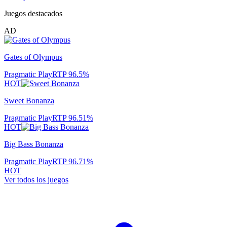
Juegos destacados
AD
Gates of Olympus
Pragmatic Play
RTP
96.5
%
HOT
Sweet Bonanza
Pragmatic Play
RTP
96.51
%
HOT
Big Bass Bonanza
Pragmatic Play
RTP
96.71
%
HOT
Ver todos los juegos