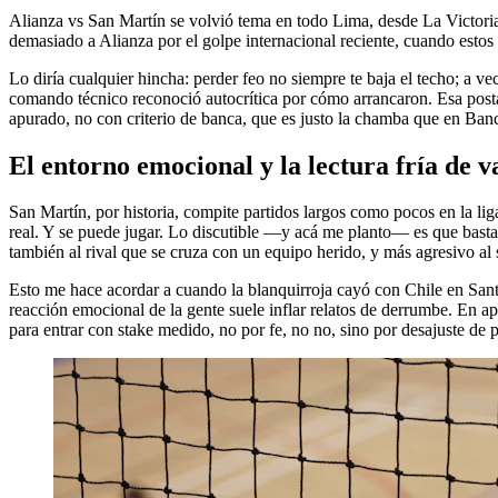
Alianza vs San Martín se volvió tema en todo Lima, desde La Victoria 
demasiado a Alianza por el golpe internacional reciente, cuando estos
Lo diría cualquier hincha: perder feo no siempre te baja el techo; a 
comando técnico reconoció autocrítica por cómo arrancaron. Esa postal
apurado, no con criterio de banca, que es justo la chamba que en Banc
El entorno emocional y la lectura fría de v
San Martín, por historia, compite partidos largos como pocos en la liga 
real. Y se puede jugar. Lo discutible —y acá me planto— es que bastan
también al rival que se cruza con un equipo herido, y más agresivo al
Esto me hace acordar a cuando la blanquirroja cayó con Chile en Sant
reacción emocional de la gente suele inflar relatos de derrumbe. En ap
para entrar con stake medido, no por fe, no no, sino por desajuste de 