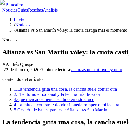
B
BancaPro
Noticias
Guías
Reseñas
Análisis
Inicio
›
Noticias
›
Alianza vs San Martín vóley: la cuota castiga mal el momento
Noticias
Alianza vs San Martín vóley: la cuota cas
A
Andrés Quispe
·
22 de febrero, 2026
·
5 min
de lectura
·
alianza
san martin
voley peru
Contenido del artículo
1.
La tendencia grita una cosa, la cancha suele contar otra
2.
El entorno emocional y la lectura fría de valor
3.
Qué mercados tienen sentido en este cruce
4.
La mirada contraria: donde sí puede romperse mi lectura
5.
Gestión de banca para este Alianza vs San Martín
La tendencia grita una cosa, la cancha suel