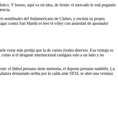
stico. Y bueno, aquí va mi idea, de frente: el mercado le está pegando
tencia.
I en semifinales del Sudamericano de Clubes, y encima su propio
ugar contra San Martín es leer el vóley con ansiedad de apostador
ele verse más prolija que la de varios rivales directos. Esa ventaja es
como si el desgaste internacional castigara solo a un lado y no
ente: el fútbol peruano tiene memoria, el deporte peruano también. La
 Alianza demasiado arriba por la caída ante SESI, se abre una ventana