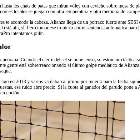
hasta los chats de patas que miran vóley con ceviche sobre mesa de plá
 cruces locales se juegan con otra temperatura y otra memoria de compe
veces te acomoda la cabeza. Alianza llega de un porrazo fuerte ante SES
 está ahí, sí. Pero tomar ese tropiezo como sentencia automática para j
aPro intentamos pulir.
alor
peruana. Cuando el cierre del set se pone tenso, su estructura táctica su
te gente está sobrerreaccionando al último golpe mediático de Alianza, 
 saque.
iago en 2013 y varios ya daban al grupo por muerto para la fecha sigui
uestas, ese ruido abre precio. Si la cuota al ganador del partido pone a
percepción.