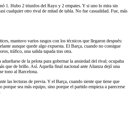
anó 1. Hubo 2 triunfos del Rayo y 2 empates. Y si uno lo mira sin
asi cualquier otro rival de mitad de tabla. No fue casualidad. Fue, más
tices, mantuvo varios rasgos con los técnicos que llegaron después:
 adelante aunque quede algo expuesta. El Barça, cuando no consigue
os, tráfico, una salida tapada tras otra.
a adueñarse de la pelota para gobernar la ansiedad del rival; ocupaba
 más que de brillo. Así. Aquella final nacional ante Alianza dejó una
ese tono al Barcelona.
nte las lecturas de previa. Y el Barça, cuando siente que tiene que
 No porque sea más equipo, sino porque el partido empieza a parecerse
.