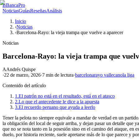
B
BancaPro
Noticias
Guías
Reseñas
Análisis
Inicio
›
Noticias
›
Barcelona-Rayo: la vieja trampa que vuelve a aparecer
Noticias
Barcelona-Rayo: la vieja trampa que vuelv
A
Andrés Quispe
·
22 de marzo, 2026
·
7 min
de lectura
·
barcelona
rayo vallecano
la liga
Contenido del artículo
1.
El patrón no está en el resultado, está en el atasco
2.
Lo que el antecedente le dice a la apuesta
3.
El recuerdo peruano que ayuda a leerlo
Tener la pelota no siempre equivale a mandar de verdad en un partido
la obligación del local de seguir arriba, y dejan pasar un detalle que
que no se nota tanto en la posesión sino en el camino del ataque, en es
duelo, por historia reciente, suele apretarse más de lo que parece y po