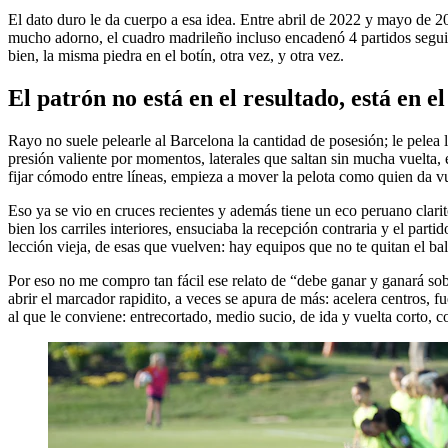
El dato duro le da cuerpo a esa idea. Entre abril de 2022 y mayo de 2
mucho adorno, el cuadro madrileño incluso encadenó 4 partidos seguidos
bien, la misma piedra en el botín, otra vez, y otra vez.
El patrón no está en el resultado, está en el
Rayo no suele pelearle al Barcelona la cantidad de posesión; le pelea
presión valiente por momentos, laterales que saltan sin mucha vuelta
fijar cómodo entre líneas, empieza a mover la pelota como quien da vuel
Eso ya se vio en cruces recientes y además tiene un eco peruano clarit
bien los carriles interiores, ensuciaba la recepción contraria y el part
lección vieja, de esas que vuelven: hay equipos que no te quitan el bal
Por eso no me compro tan fácil ese relato de “debe ganar y ganará sobra
abrir el marcador rapidito, a veces se apura de más: acelera centros, 
al que le conviene: entrecortado, medio sucio, de ida y vuelta corto,