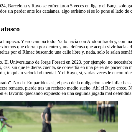
024, Barcelona y Rayo se enfrentaron 5 veces en liga y el Barça solo g
 sin perder ante los catalanes, algo rarísimo si se lo pone al lado de c
 atasco
 la limpieza. Y eso cambia todo. Ya lo hacía con Andoni Iraola y, con ma
, extremos que cierran por dentro y una defensa que acepta vivir hacia
tas por el Rímac buscando una calle libre y, nada, solo le salen semáfor
o. El Universitario de Jorge Fossati en 2023, por ejemplo, no necesitab
ido, casi sin que te dieras cuenta, se convertía en una pelea de paciencia
ón, te quitan velocidad mental. Y el Rayo, sí, varias veces le encontró 
do”. No da. En partidos así, el peso de la obligación suele inflar basta
fuerza remates, pierde tras un rechazo medio suelto. Ahí el Rayo crece.
 con el favorito quedando expuesto en una segunda jugada mal defendida