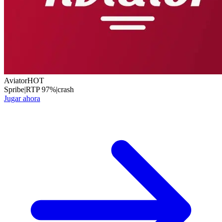
Aviator
HOT
Spribe
|
RTP
97
%
|
crash
Jugar ahora