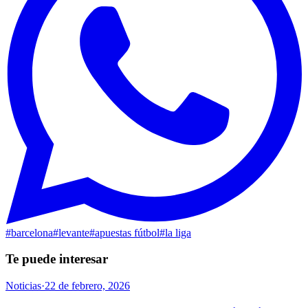
#
barcelona
#
levante
#
apuestas fútbol
#
la liga
Te puede interesar
Noticias
·
22 de febrero, 2026