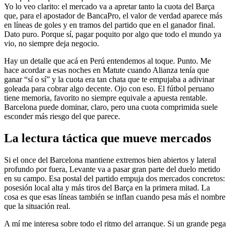
Yo lo veo clarito: el mercado va a apretar tanto la cuota del Barça
que, para el apostador de BancaPro, el valor de verdad aparece más
en líneas de goles y en tramos del partido que en el ganador final.
Dato puro. Porque sí, pagar poquito por algo que todo el mundo ya
vio, no siempre deja negocio.
Hay un detalle que acá en Perú entendemos al toque. Punto. Me
hace acordar a esas noches en Matute cuando Alianza tenía que
ganar “sí o sí” y la cuota era tan chata que te empujaba a adivinar
goleada para cobrar algo decente. Ojo con eso. El fútbol peruano
tiene memoria, favorito no siempre equivale a apuesta rentable.
Barcelona puede dominar, claro, pero una cuota comprimida suele
esconder más riesgo del que parece.
La lectura táctica que mueve mercados
Si el once del Barcelona mantiene extremos bien abiertos y lateral
profundo por fuera, Levante va a pasar gran parte del duelo metido
en su campo. Esa postal del partido empuja dos mercados concretos:
posesión local alta y más tiros del Barça en la primera mitad. La
cosa es que esas líneas también se inflan cuando pesa más el nombre
que la situación real.
A mí me interesa sobre todo el ritmo del arranque. Si un grande pega