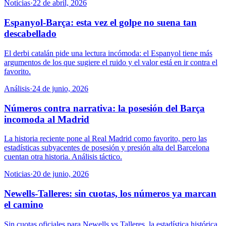
Noticias
·
22 de abril, 2026
Espanyol-Barça: esta vez el golpe no suena tan
descabellado
El derbi catalán pide una lectura incómoda: el Espanyol tiene más
argumentos de los que sugiere el ruido y el valor está en ir contra el
favorito.
Análisis
·
24 de junio, 2026
Números contra narrativa: la posesión del Barça
incomoda al Madrid
La historia reciente pone al Real Madrid como favorito, pero las
estadísticas subyacentes de posesión y presión alta del Barcelona
cuentan otra historia. Análisis táctico.
Noticias
·
20 de junio, 2026
Newells-Talleres: sin cuotas, los números ya marcan
el camino
Sin cuotas oficiales para Newells vs Talleres, la estadística histórica