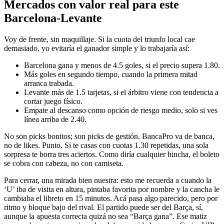
Mercados con valor real para este
Barcelona-Levante
Voy de frente, sin maquillaje. Si la cuota del triunfo local cae
demasiado, yo evitaría el ganador simple y lo trabajaría así:
Barcelona gana y menos de 4.5 goles, si el precio supera 1.80.
Más goles en segundo tiempo, cuando la primera mitad
arranca trabada.
Levante más de 1.5 tarjetas, si el árbitro viene con tendencia a
cortar juego físico.
Empate al descanso como opción de riesgo medio, solo si ves
línea arriba de 2.40.
No son picks bonitos; son picks de gestión. BancaPro va de banca,
no de likes. Punto. Si te casas con cuotas 1.30 repetidas, una sola
sorpresa te borra tres aciertos. Como diría cualquier hincha, el boleto
se cobra con cabeza, no con camiseta.
Para cerrar, una mirada bien nuestra: esto me recuerda a cuando la
‘U’ iba de visita en altura, pintaba favorita por nombre y la cancha le
cambiaba el libreto en 15 minutos. Acá pasa algo parecido, pero por
ritmo y bloque bajo del rival. El partido puede ser del Barça, sí,
aunque la apuesta correcta quizá no sea “Barça gana”. Ese matiz