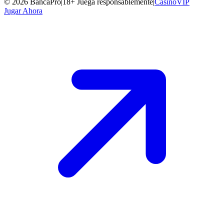
©
2026
BancaPro
|
18+ Juega responsablemente
|
CasinoVIP
Jugar Ahora