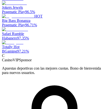
Jokers Jewels
Pragmatic Play
96.5
%
HOT
Big Bass Bonanza
Pragmatic Play
96.71
%
Safari Rumble
Habanero
97.35
%
Totally Hot
BGaming
97.21
%
C
CasinoVIP
Sponsor
Apuestas deportivas con las mejores cuotas. Bono de bienvenida
para nuevos usuarios.