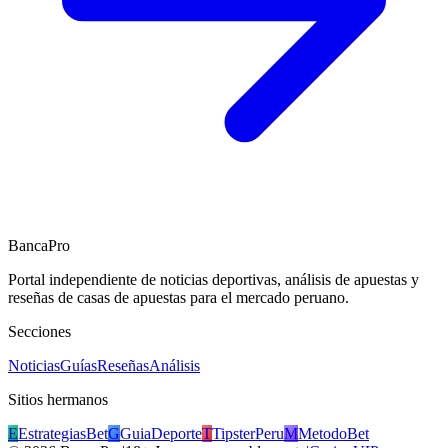
BancaPro
Portal independiente de noticias deportivas, análisis de apuestas y
reseñas de casas de apuestas para el mercado peruano.
Secciones
Noticias
Guías
Reseñas
Análisis
Sitios hermanos
E
EstrategiasBet
G
GuiaDeporte
T
TipsterPeru
M
MetodoBet