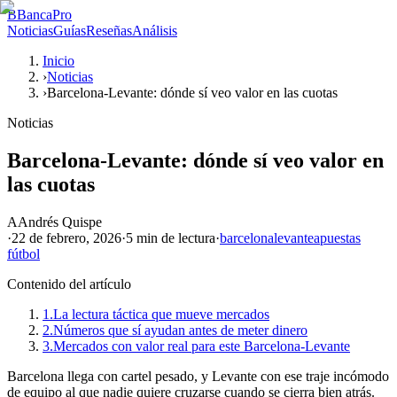
B
BancaPro
Noticias
Guías
Reseñas
Análisis
Inicio
›
Noticias
›
Barcelona-Levante: dónde sí veo valor en las cuotas
Noticias
Barcelona-Levante: dónde sí veo valor en
las cuotas
A
Andrés Quispe
·
22 de febrero, 2026
·
5 min
de lectura
·
barcelona
levante
apuestas
fútbol
Contenido del artículo
1.
La lectura táctica que mueve mercados
2.
Números que sí ayudan antes de meter dinero
3.
Mercados con valor real para este Barcelona-Levante
Barcelona llega con cartel pesado, y Levante con ese traje incómodo
de equipo al que nadie quiere cruzarse cuando se cierra bien atrás.