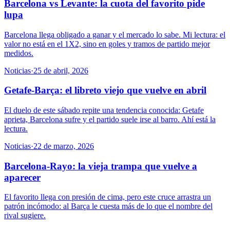
Barcelona vs Levante: la cuota del favorito pide
lupa
Barcelona llega obligado a ganar y el mercado lo sabe. Mi lectura: el
valor no está en el 1X2, sino en goles y tramos de partido mejor
medidos.
Noticias
·
25 de abril, 2026
Getafe-Barça: el libreto viejo que vuelve en abril
El duelo de este sábado repite una tendencia conocida: Getafe
aprieta, Barcelona sufre y el partido suele irse al barro. Ahí está la
lectura.
Noticias
·
22 de marzo, 2026
Barcelona-Rayo: la vieja trampa que vuelve a
aparecer
El favorito llega con presión de cima, pero este cruce arrastra un
patrón incómodo: al Barça le cuesta más de lo que el nombre del
rival sugiere.