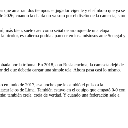
as que amarran dos tiempos: el jugador vigente y el símbolo que ya se
e 2026, cuando la charla no va solo por el diseño de la camiseta, sino
erú, más bien, suele caer como señal de arranque de una etapa
la bicolor, esa alterna podría aparecer en los amistosos ante Senegal y
probada por la tribuna. En 2018, con Rusia encima, la camiseta dejó de
r del que debería cargar una simple tela. Ahora pasa casi lo mismo.
to en junio de 2017, esa noche que le cambió el pulso a la
 atacar lejos de Lima. También estuvo en el equipo que empató 0-0 con
a: también creía, creía de verdad. Y cuando una federación sale a