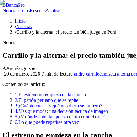
B
BancaPro
Noticias
Guías
Reseñas
Análisis
Inicio
›
Noticias
›
Carrillo y la alterna: el precio también juega en Perú
Noticias
Carrillo y la alterna: el precio también ju
A
Andrés Quispe
·
20 de marzo, 2026
·
7 min
de lectura
·
andre carrillo
camiseta alterna pe
Contenido del artículo
1.
El estreno no empieza en la cancha
2.
El patrón peruano que se repite
3.
¿Cuánto cuesta y qué nos dice ese número?
4.
Más que moda: una decisión táctica de imagen
5.
¿Y dónde entra la apuesta en una noticia así?
6.
Lo que puede repetirse otra vez
El estreno no empieza en la cancha