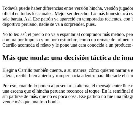
Todavía puede haber diferencias entre versión hincha, versión jugador 
oficial en todos los canales. Mejor ser derecho. Lo más honesto acá es
sale barata. Así. Ese patrón ya apareció en temporadas recientes, con 
deportivo peruano, nadie se va a sorprender, pues.
Yo lo leo así: el precio no va a espantar al comprador más metido, pero 
compra por impulso y no por costumbre, como un remate de primera que 
Carrillo acomoda el relato y le pone una cara conocida a un producto
Más que moda: una decisión táctica de im
Elegir a Carrillo también cuenta, a su manera, cómo quieren narrar a 
lateral, recibir bien abierto y romper hacia adentro para liberarle el c
Por eso, cuando lo ponen a presentar la alterna, el mensaje entre líne
una escena que el hincha peruano reconoce al toque. En la semifinal d
sin partirse de más, que no es poca cosa. Ese partido no fue una ráfaga
vende más que una foto bonita.