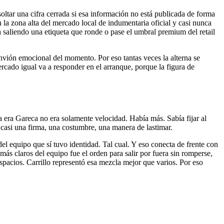
oltar una cifra cerrada si esa información no está publicada de forma
n la zona alta del mercado local de indumentaria oficial y casi nunca
a saliendo una etiqueta que ronde o pase el umbral premium del retail
l envión emocional del momento. Por eso tantas veces la alterna se
rcado igual va a responder en el arranque, porque la figura de
a era Gareca no era solamente velocidad. Había más. Sabía fijar al
do casi una firma, una costumbre, una manera de lastimar.
del equipo que sí tuvo identidad. Tal cual. Y eso conecta de frente con
ás claros del equipo fue el orden para salir por fuera sin romperse,
espacios. Carrillo representó esa mezcla mejor que varios. Por eso