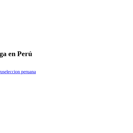
ega en Perú
ru
seleccion peruana