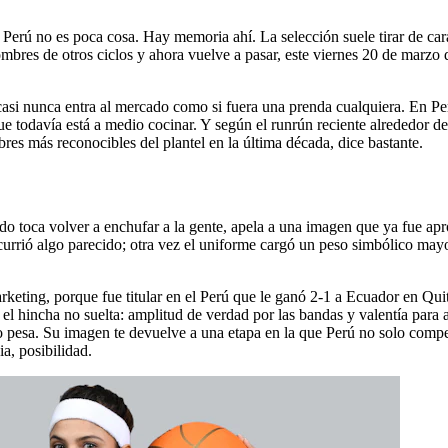
 Perú no es poca cosa. Hay memoria ahí. La selección suele tirar de car
bres de otros ciclos y ahora vuelve a pasar, este viernes 20 de marzo d
 casi nunca entra al mercado como si fuera una prenda cualquiera. En P
 todavía está a medio cocinar. Y según el runrún reciente alrededor de 
es más reconocibles del plantel en la última década, dice bastante.
ando toca volver a enchufar a la gente, apela a una imagen que ya fue a
urrió algo parecido; otra vez el uniforme cargó un peso simbólico mayo
arketing, porque fue titular en el Perú que le ganó 2-1 a Ecuador en Qui
 el hincha no suelta: amplitud de verdad por las bandas y valentía para
pesa. Su imagen te devuelve a una etapa en la que Perú no solo competí
a, posibilidad.