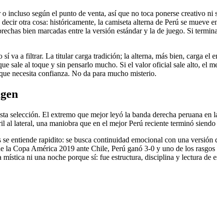
o incluso según el punto de venta, así que no toca ponerse creativo ni s
 decir otra cosa: históricamente, la camiseta alterna de Perú se mueve e
brechas bien marcadas entre la versión estándar y la de juego. Si termin
sí va a filtrar. La titular carga tradición; la alterna, más bien, carga e
sale al toque y sin pensarlo mucho. Si el valor oficial sale alto, el me
 que necesita confianza. No da para mucho misterio.
agen
esta selección. El extremo que mejor leyó la banda derecha peruana en l
arril al lateral, una maniobra que en el mejor Perú reciente terminó sien
as se entiende rapidito: se busca continuidad emocional con una versión 
e la Copa América 2019 ante Chile, Perú ganó 3-0 y uno de los rasgos m
 mística ni una noche porque sí: fue estructura, disciplina y lectura de 