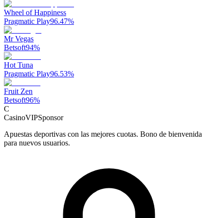
Wheel of Happiness
Pragmatic Play
96.47
%
Mr Vegas
Betsoft
94
%
Hot Tuna
Pragmatic Play
96.53
%
Fruit Zen
Betsoft
96
%
C
CasinoVIP
Sponsor
Apuestas deportivas con las mejores cuotas. Bono de bienvenida
para nuevos usuarios.