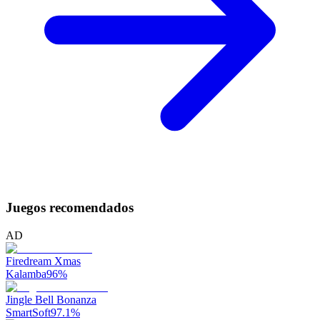
Juegos recomendados
AD
Firedream Xmas
Kalamba
96
%
Jingle Bell Bonanza
SmartSoft
97.1
%