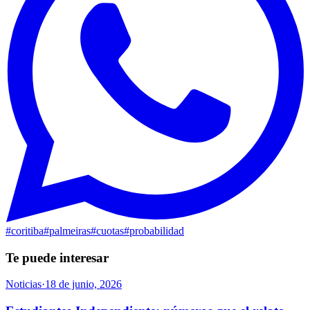
#
coritiba
#
palmeiras
#
cuotas
#
probabilidad
Te puede interesar
Noticias
·
18 de junio, 2026