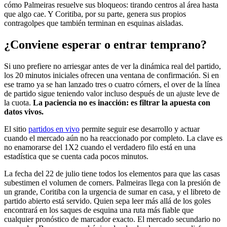
cómo Palmeiras resuelve sus bloqueos: tirando centros al área hasta
que algo cae. Y Coritiba, por su parte, genera sus propios
contragolpes que también terminan en esquinas aisladas.
¿Conviene esperar o entrar temprano?
Si uno prefiere no arriesgar antes de ver la dinámica real del partido,
los 20 minutos iniciales ofrecen una ventana de confirmación. Si en
ese tramo ya se han lanzado tres o cuatro córners, el over de la línea
de partido sigue teniendo valor incluso después de un ajuste leve de
la cuota.
La paciencia no es inacción: es filtrar la apuesta con
datos vivos.
El sitio
partidos en vivo
permite seguir ese desarrollo y actuar
cuando el mercado aún no ha reaccionado por completo. La clave es
no enamorarse del 1X2 cuando el verdadero filo está en una
estadística que se cuenta cada pocos minutos.
La fecha del 22 de julio tiene todos los elementos para que las casas
subestimen el volumen de corners. Palmeiras llega con la presión de
un grande, Coritiba con la urgencia de sumar en casa, y el libreto de
partido abierto está servido. Quien sepa leer más allá de los goles
encontrará en los saques de esquina una ruta más fiable que
cualquier pronóstico de marcador exacto. El mercado secundario no