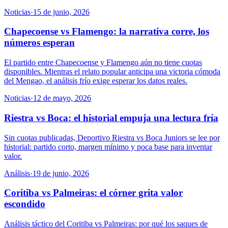
Noticias
·
15 de junio, 2026
Chapecoense vs Flamengo: la narrativa corre, los
números esperan
El partido entre Chapecoense y Flamengo aún no tiene cuotas
disponibles. Mientras el relato popular anticipa una victoria cómoda
del Mengao, el análisis frío exige esperar los datos reales.
Noticias
·
12 de mayo, 2026
Riestra vs Boca: el historial empuja una lectura fría
Sin cuotas publicadas, Deportivo Riestra vs Boca Juniors se lee por
historial: partido corto, margen mínimo y poca base para inventar
valor.
Análisis
·
19 de junio, 2026
Coritiba vs Palmeiras: el córner grita valor
escondido
Análisis táctico del Coritiba vs Palmeiras: por qué los saques de