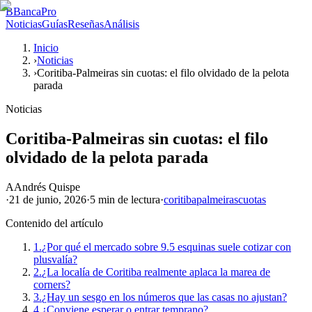
B
BancaPro
Noticias
Guías
Reseñas
Análisis
Inicio
›
Noticias
›
Coritiba-Palmeiras sin cuotas: el filo olvidado de la pelota
parada
Noticias
Coritiba-Palmeiras sin cuotas: el filo
olvidado de la pelota parada
A
Andrés Quispe
·
21 de junio, 2026
·
5 min
de lectura
·
coritiba
palmeiras
cuotas
Contenido del artículo
1.
¿Por qué el mercado sobre 9.5 esquinas suele cotizar con
plusvalía?
2.
¿La localía de Coritiba realmente aplaca la marea de
corners?
3.
¿Hay un sesgo en los números que las casas no ajustan?
4.
¿Conviene esperar o entrar temprano?