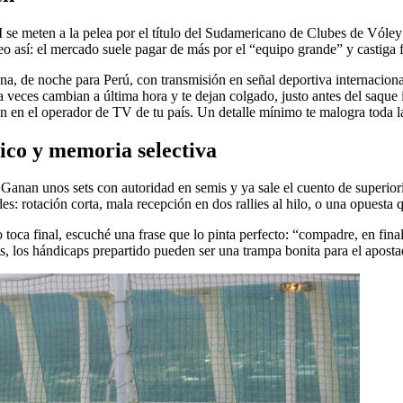
I se meten a la pelea por el título del Sudamericano de Clubes de Vóle
o así: el mercado suele pagar de más por el “equipo grande” y castiga f
emana, de noche para Perú, con transmisión en señal deportiva internac
 a veces cambian a última hora y te dejan colgado, justo antes del saqu
én en el operador de TV de tu país. Un detalle mínimo te malogra toda la
ico y memoria selectiva
 Ganan unos sets con autoridad en semis y ya sale el cuento de superior
s: rotación corta, mala recepción en dos rallies al hilo, o una opuesta qu
toca final, escuché una frase que lo pinta perfecto: “compadre, en fina
ets, los hándicaps prepartido pueden ser una trampa bonita para el aposta