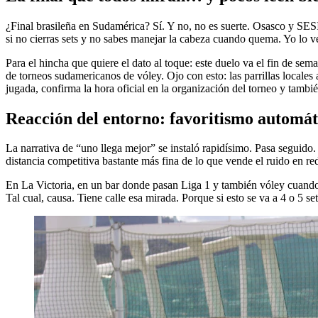
¿Final brasileña en Sudamérica? Sí. Y no, no es suerte. Osasco y SES
si no cierras sets y no sabes manejar la cabeza cuando quema. Yo lo ve
Para el hincha que quiere el dato al toque: este duelo va el fin de s
de torneos sudamericanos de vóley. Ojo con esto: las parrillas locales
jugada, confirma la hora oficial en la organización del torneo y tambi
Reacción del entorno: favoritismo automát
La narrativa de “uno llega mejor” se instaló rapidísimo. Pasa seguido.
distancia competitiva bastante más fina de lo que vende el ruido en rede
En La Victoria, en un bar donde pasan Liga 1 y también vóley cuando 
Tal cual, causa. Tiene calle esa mirada. Porque si esto se va a 4 o 5 s