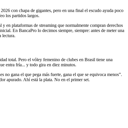
y 2026 con chapa de gigantes, pero en una final el escudo ayuda poco
eo los partidos largos.
ional y en plataformas de streaming que normalmente compran derechos
e inicial. En BancaPro lo decimos siempre, siempre: antes de meter una
 lectura.
idad total. Pero el vóley femenino de clubes en Brasil tiene una
e entra fría... y todo gira en diez minutos.
les no gana el que pega más fuerte, gana el que se equivoca menos”.
dor apurado. Ahí está la plata. No en el primer set.