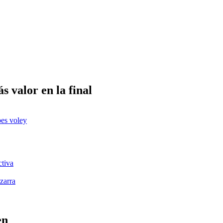
s valor en la final
es voley
ctiva
zarra
en