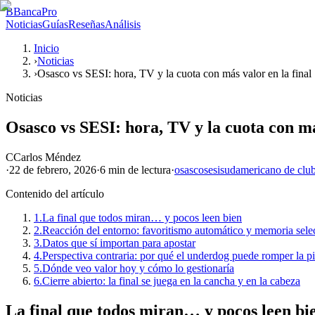
B
BancaPro
Noticias
Guías
Reseñas
Análisis
Inicio
›
Noticias
›
Osasco vs SESI: hora, TV y la cuota con más valor en la final
Noticias
Osasco vs SESI: hora, TV y la cuota con má
C
Carlos Méndez
·
22 de febrero, 2026
·
6 min
de lectura
·
osasco
sesi
sudamericano de club
Contenido del artículo
1.
La final que todos miran… y pocos leen bien
2.
Reacción del entorno: favoritismo automático y memoria sele
3.
Datos que sí importan para apostar
4.
Perspectiva contraria: por qué el underdog puede romper la pi
5.
Dónde veo valor hoy y cómo lo gestionaría
6.
Cierre abierto: la final se juega en la cancha y en la cabeza
La final que todos miran… y pocos leen bi