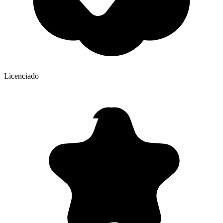
Licenciado