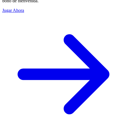
bono de bienvenida.
Jugar Ahora