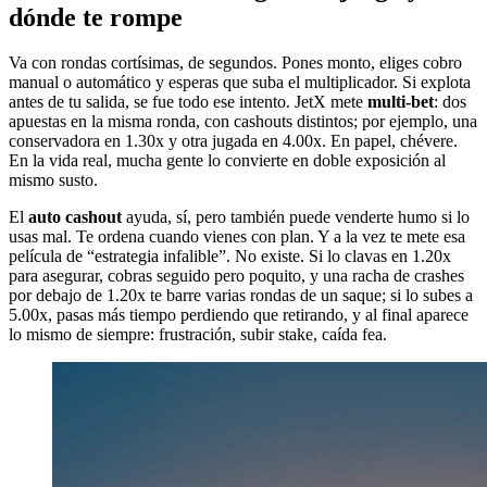
dónde te rompe
Va con rondas cortísimas, de segundos. Pones monto, eliges cobro
manual o automático y esperas que suba el multiplicador. Si explota
antes de tu salida, se fue todo ese intento. JetX mete
multi-bet
: dos
apuestas en la misma ronda, con cashouts distintos; por ejemplo, una
conservadora en 1.30x y otra jugada en 4.00x. En papel, chévere.
En la vida real, mucha gente lo convierte en doble exposición al
mismo susto.
El
auto cashout
ayuda, sí, pero también puede venderte humo si lo
usas mal. Te ordena cuando vienes con plan. Y a la vez te mete esa
película de “estrategia infalible”. No existe. Si lo clavas en 1.20x
para asegurar, cobras seguido pero poquito, y una racha de crashes
por debajo de 1.20x te barre varias rondas de un saque; si lo subes a
5.00x, pasas más tiempo perdiendo que retirando, y al final aparece
lo mismo de siempre: frustración, subir stake, caída fea.