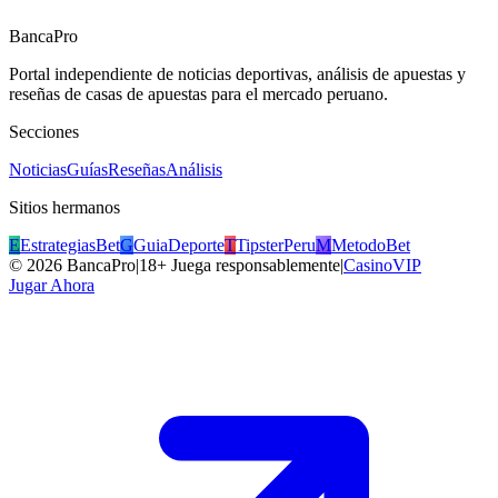
BancaPro
Portal independiente de noticias deportivas, análisis de apuestas y
reseñas de casas de apuestas para el mercado peruano.
Secciones
Noticias
Guías
Reseñas
Análisis
Sitios hermanos
E
EstrategiasBet
G
GuiaDeporte
T
TipsterPeru
M
MetodoBet
©
2026
BancaPro
|
18+ Juega responsablemente
|
CasinoVIP
Jugar Ahora