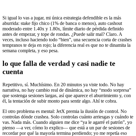
Si igual lo vas a jugar, mi única estrategia defendible es la más
aburrida: stake fijo chico (1% de banca o menos), auto cashout
moderado entre 1.40x y 1.80x, límite diario de pérdida definido
antes de empezar, y tope de rondas. ¿Puede salir mal? Claro. A
veces, incluso haciendo todo “bien”, una secuencia corta de crashes
tempranos te deja en rojo; la diferencia real es que no te dinamita la
semana completa, y eso pesa.
lo que falla de verdad y casi nadie te
cuenta
Repetitivo, sí. Muchísimo. En 20 minutos ya viste todo. No hay
narrativa, no hay cambio real de dinámica, no hay “modo sorpresa”
que sostenga sesiones largas, así que aparece el aburrimiento y, con
él, la tentación de subir monto para sentir algo. Ahí te cobra.
El otro problema es mental: JetX premia la ilusión de control. No
controlas dónde crashea. Solo controlas cuánto arriesgas y cuándo te
vas. Nada más. Cuando alguien me dice “ya le agarré el patrón”, yo
pienso —a ver, cómo lo explico— que está a un par de sesiones de
recordar por qué la mayoría termina perdiendo; yo me repetía eso