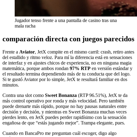
Jugador tenso frente a una pantalla de casino tras una
mala racha
comparación directa con juegos parecidos
Frente a
Aviator
, JetX compite en el mismo carril: crash, retiro antes
del estallido y ritmo veloz. Para mí la diferencia está en sensaciones
de interfaz y en ajustes chicos de experiencia, no en ninguna magia
matemática, porque ambos rondan
97% RTP
en versión estándar y
el resultado termina dependiendo más de tu conducta que del logo.
Si te gustó Aviator por lo simple, JetX te resultará familiar en dos
minutos.
Contra una slot como
Sweet Bonanza
(RTP 96.51%), JetX te da
más control operativo por ronda y más velocidad. Pero también
puede drenarte más rápido, porque no hay pausas naturales entre
decisión y decisión, y mientras en Sweet Bonanza muchas veces
pierdes lento, en JetX puedes perder rapidísimo con la sensación
engañosa de que “estás jugando mejor”. Trampa elegante, pues.
Cuando en BancaPro me preguntan cuál escoger, digo algo