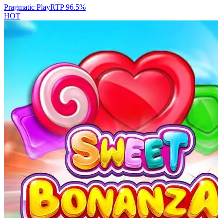
Pragmatic Play
RTP
96.5
%
HOT