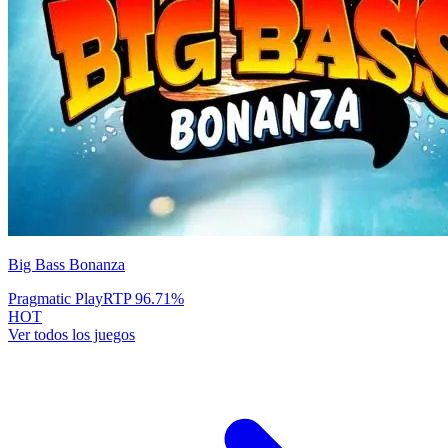
Big Bass Bonanza
Pragmatic Play
RTP
96.71
%
HOT
Ver todos los juegos