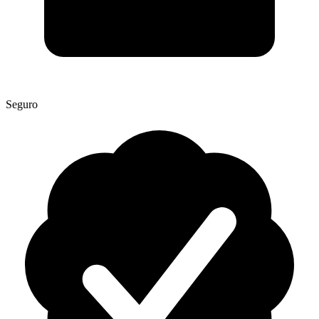
Seguro