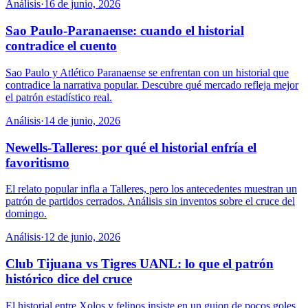
Análisis
·
16 de junio, 2026
Sao Paulo-Paranaense: cuando el historial
contradice el cuento
Sao Paulo y Atlético Paranaense se enfrentan con un historial que
contradice la narrativa popular. Descubre qué mercado refleja mejor
el patrón estadístico real.
Análisis
·
14 de junio, 2026
Newells-Talleres: por qué el historial enfría el
favoritismo
El relato popular infla a Talleres, pero los antecedentes muestran un
patrón de partidos cerrados. Análisis sin inventos sobre el cruce del
domingo.
Análisis
·
12 de junio, 2026
Club Tijuana vs Tigres UANL: lo que el patrón
histórico dice del cruce
El historial entre Xolos y felinos insiste en un guion de pocos goles