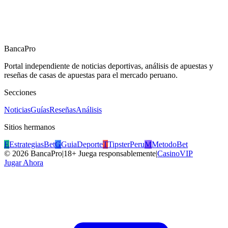
BancaPro
Portal independiente de noticias deportivas, análisis de apuestas y
reseñas de casas de apuestas para el mercado peruano.
Secciones
Noticias
Guías
Reseñas
Análisis
Sitios hermanos
E
EstrategiasBet
G
GuiaDeporte
T
TipsterPeru
M
MetodoBet
©
2026
BancaPro
|
18+ Juega responsablemente
|
CasinoVIP
Jugar Ahora