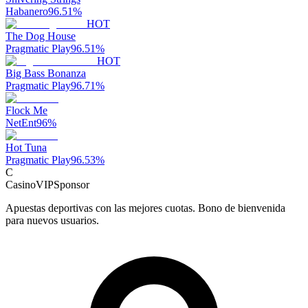
Habanero
96.51
%
HOT
The Dog House
Pragmatic Play
96.51
%
HOT
Big Bass Bonanza
Pragmatic Play
96.71
%
Flock Me
NetEnt
96
%
Hot Tuna
Pragmatic Play
96.53
%
C
CasinoVIP
Sponsor
Apuestas deportivas con las mejores cuotas. Bono de bienvenida
para nuevos usuarios.