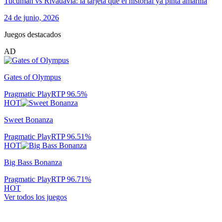
Tucumán vs Rivadavia: la tarjeta que el historial ya pinta amarilla
24 de junio, 2026
Juegos destacados
AD
Gates of Olympus
Pragmatic Play
RTP
96.5
%
HOT
Sweet Bonanza
Pragmatic Play
RTP
96.51
%
HOT
Big Bass Bonanza
Pragmatic Play
RTP
96.71
%
HOT
Ver todos los juegos