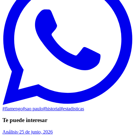
#
flamengo
#
sao paulo
#
historial
#
estadisticas
Te puede interesar
Análisis
·
25 de junio, 2026