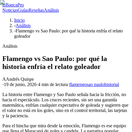
B
BancaPro
Noticias
Guías
Reseñas
Análisis
Inicio
›
Análisis
›
Flamengo vs Sao Paulo: por qué la historia enfría el relato
goleador
Análisis
Flamengo vs Sao Paulo: por qué la
historia enfría el relato goleador
A
Andrés Quispe
·
19 de junio, 2026
·
4 min
de lectura
·
flamengo
sao paulo
historial
La historia entre Flamengo y Sao Paulo señala hacia la fricción, no
hacia el espectáculo. Los cruces recientes, sin ser una garantía
matemática, enfrían cualquier expectativa de goleada y sugieren que
el valor no está en los goles, sino en el control territorial, las tarjetas
y la paciencia.
Para el hincha que mira desde la emoción, Flamengo es ese equipo
que llena el Maracaná de goles y candela. La narrativa popular