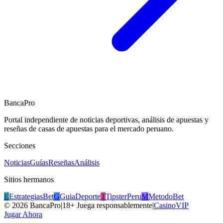
BancaPro
Portal independiente de noticias deportivas, análisis de apuestas y
reseñas de casas de apuestas para el mercado peruano.
Secciones
Noticias
Guías
Reseñas
Análisis
Sitios hermanos
E
EstrategiasBet
G
GuiaDeporte
T
TipsterPeru
M
MetodoBet
©
2026
BancaPro
|
18+ Juega responsablemente
|
CasinoVIP
Jugar Ahora