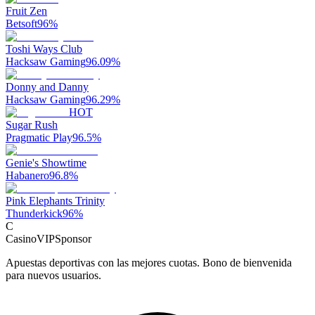
Fruit Zen
Betsoft
96
%
Toshi Ways Club
Hacksaw Gaming
96.09
%
Donny and Danny
Hacksaw Gaming
96.29
%
HOT
Sugar Rush
Pragmatic Play
96.5
%
Genie's Showtime
Habanero
96.8
%
Pink Elephants Trinity
Thunderkick
96
%
C
CasinoVIP
Sponsor
Apuestas deportivas con las mejores cuotas. Bono de bienvenida
para nuevos usuarios.