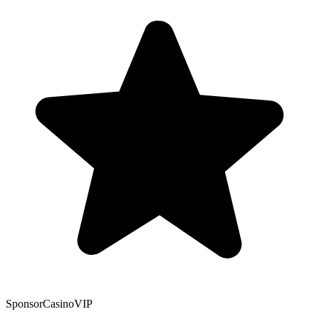
Sponsor
CasinoVIP