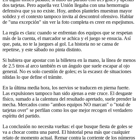
dos tarjetas. Pero aquella vez Unión llegaba con una hemorragia
defensiva que ya no existe. Hoy, ambos planteles muestran mayor
solidez y el contexto tampoco invita al descontrol ofensivo. Hablar
de "una excepción" sin ver la foto completa es creer en espejismos.
La regla es clara: cuando se enfrentan dos equipos que se respetan
más de la cuenta, el marcador se achica y el juego se ensucia. Así
que, pata, no te la juegues al gol. La historia no se cansa de
repetirse, y este sábado no pinta distinto.
Si hubiera que apostar con la billetera en la mano, la línea de menos
de 2.5 tiros al arco también es un ángulo que suele escapar al ojo
general. No es solo cuestión de goles; es la escasez de situaciones
nítidas lo que define el trámite.
En la última media hora, los nervios se traducen en pierna fuerte.
Las expulsiones tampoco han sido ajenas a este cruce. El desgaste
físico, sumado a la calentura del resultado apretado, suele prender la
mecha. Mercados como "ambos equipos NO marcan" o "total de
tarjetas over" se perfilan como los que mejor recogen el verdadero
espíritu del partido.
La conclusión no necesita vueltas: el que busque fiesta de goles se
va a chocar contra una pared. El historial pesa más que cualquier
relato de momento actual. Remar contra la corriente de los números