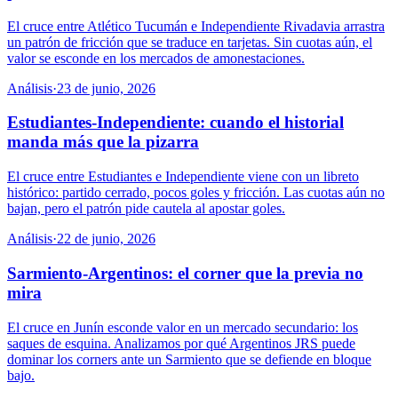
El cruce entre Atlético Tucumán e Independiente Rivadavia arrastra
un patrón de fricción que se traduce en tarjetas. Sin cuotas aún, el
valor se esconde en los mercados de amonestaciones.
Análisis
·
23 de junio, 2026
Estudiantes-Independiente: cuando el historial
manda más que la pizarra
El cruce entre Estudiantes e Independiente viene con un libreto
histórico: partido cerrado, pocos goles y fricción. Las cuotas aún no
bajan, pero el patrón pide cautela al apostar goles.
Análisis
·
22 de junio, 2026
Sarmiento-Argentinos: el corner que la previa no
mira
El cruce en Junín esconde valor en un mercado secundario: los
saques de esquina. Analizamos por qué Argentinos JRS puede
dominar los corners ante un Sarmiento que se defiende en bloque
bajo.