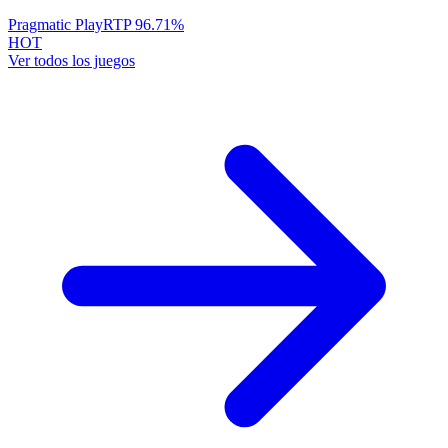
Pragmatic Play
RTP
96.71
%
HOT
Ver todos los juegos