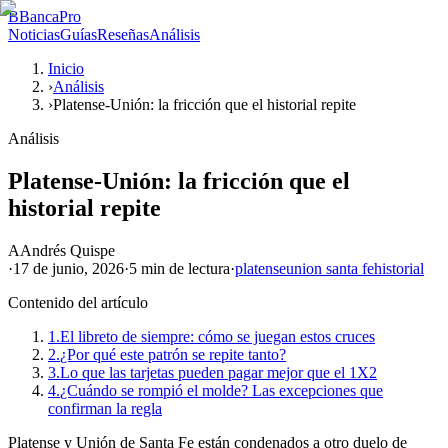
B
BancaPro
Noticias
Guías
Reseñas
Análisis
Inicio
›
Análisis
›
Platense-Unión: la fricción que el historial repite
Análisis
Platense-Unión: la fricción que el
historial repite
A
Andrés Quispe
·
17 de junio, 2026
·
5 min
de lectura
·
platense
union santa fe
historial
Contenido del artículo
1.
El libreto de siempre: cómo se juegan estos cruces
2.
¿Por qué este patrón se repite tanto?
3.
Lo que las tarjetas pueden pagar mejor que el 1X2
4.
¿Cuándo se rompió el molde? Las excepciones que
confirman la regla
Platense y Unión de Santa Fe están condenados a otro duelo de