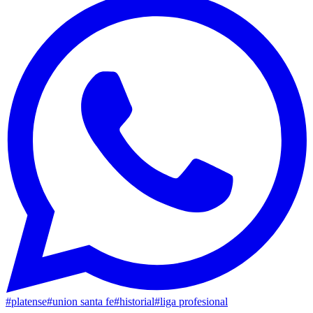
#
platense
#
union santa fe
#
historial
#
liga profesional