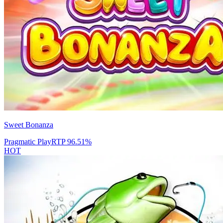
Sweet Bonanza
Pragmatic Play
RTP
96.51
%
HOT