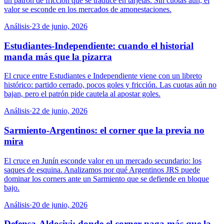
un patrón de fricción que se traduce en tarjetas. Sin cuotas aún, el
valor se esconde en los mercados de amonestaciones.
Análisis
·
23 de junio, 2026
Estudiantes-Independiente: cuando el historial
manda más que la pizarra
El cruce entre Estudiantes e Independiente viene con un libreto
histórico: partido cerrado, pocos goles y fricción. Las cuotas aún no
bajan, pero el patrón pide cautela al apostar goles.
Análisis
·
22 de junio, 2026
Sarmiento-Argentinos: el corner que la previa no
mira
El cruce en Junín esconde valor en un mercado secundario: los
saques de esquina. Analizamos por qué Argentinos JRS puede
dominar los corners ante un Sarmiento que se defiende en bloque
bajo.
Análisis
·
20 de junio, 2026
Defensa-Aldosivi: donde el corner paga más que la