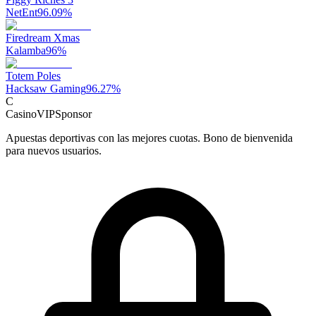
NetEnt
96.09
%
Firedream Xmas
Kalamba
96
%
Totem Poles
Hacksaw Gaming
96.27
%
C
CasinoVIP
Sponsor
Apuestas deportivas con las mejores cuotas. Bono de bienvenida
para nuevos usuarios.