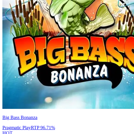
Big Bass Bonanza
Pragmatic Play
RTP
96.71
%
HOT