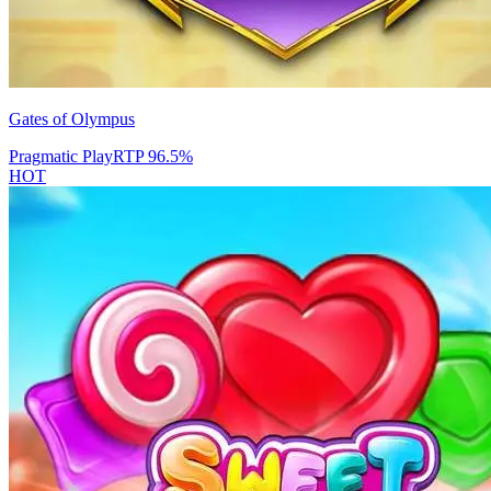
Gates of Olympus
Pragmatic Play
RTP
96.5
%
HOT