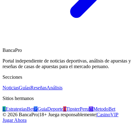
BancaPro
Portal independiente de noticias deportivas, análisis de apuestas y
reseñas de casas de apuestas para el mercado peruano.
Secciones
Noticias
Guías
Reseñas
Análisis
Sitios hermanos
E
EstrategiasBet
G
GuiaDeporte
T
TipsterPeru
M
MetodoBet
©
2026
BancaPro
|
18+ Juega responsablemente
|
CasinoVIP
Jugar Ahora