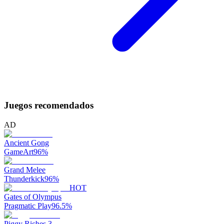
Juegos recomendados
AD
Ancient Gong
GameArt
96
%
Grand Melee
Thunderkick
96
%
HOT
Gates of Olympus
Pragmatic Play
96.5
%
Piggy Riches 3