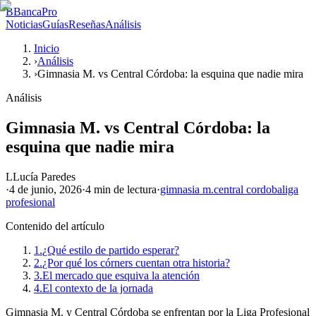
B
BancaPro
Noticias
Guías
Reseñas
Análisis
Inicio
›
Análisis
›
Gimnasia M. vs Central Córdoba: la esquina que nadie mira
Análisis
Gimnasia M. vs Central Córdoba: la
esquina que nadie mira
L
Lucía Paredes
·
4 de junio, 2026
·
4 min
de lectura
·
gimnasia m.
central cordoba
liga
profesional
Contenido del artículo
1.
¿Qué estilo de partido esperar?
2.
¿Por qué los córners cuentan otra historia?
3.
El mercado que esquiva la atención
4.
El contexto de la jornada
Gimnasia M. y Central Córdoba se enfrentan por la Liga Profesional