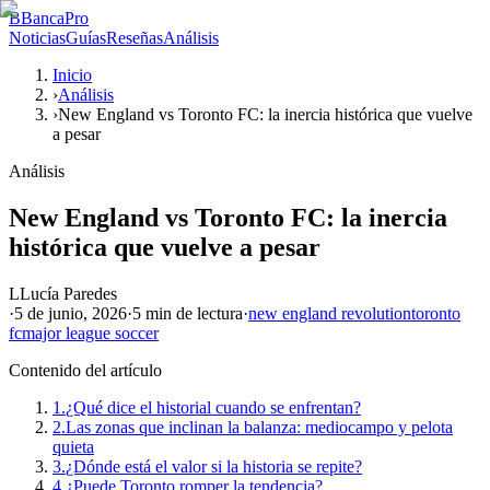
B
BancaPro
Noticias
Guías
Reseñas
Análisis
Inicio
›
Análisis
›
New England vs Toronto FC: la inercia histórica que vuelve
a pesar
Análisis
New England vs Toronto FC: la inercia
histórica que vuelve a pesar
L
Lucía Paredes
·
5 de junio, 2026
·
5 min
de lectura
·
new england revolution
toronto
fc
major league soccer
Contenido del artículo
1.
¿Qué dice el historial cuando se enfrentan?
2.
Las zonas que inclinan la balanza: mediocampo y pelota
quieta
3.
¿Dónde está el valor si la historia se repite?
4.
¿Puede Toronto romper la tendencia?