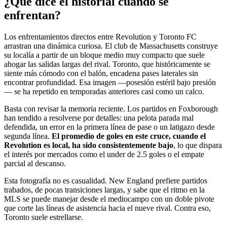
¿Qué dice el historial cuando se
enfrentan?
Los enfrentamientos directos entre Revolution y Toronto FC
arrastran una dinámica curiosa. El club de Massachusetts construye
su localía a partir de un bloque medio muy compacto que suele
ahogar las salidas largas del rival. Toronto, que históricamente se
siente más cómodo con el balón, encadena pases laterales sin
encontrar profundidad. Esa imagen —posesión estéril bajo presión
— se ha repetido en temporadas anteriores casi como un calco.
Basta con revisar la memoria reciente. Los partidos en Foxborough
han tendido a resolverse por detalles: una pelota parada mal
defendida, un error en la primera línea de pase o un latigazo desde
segunda línea.
El promedio de goles en este cruce, cuando el
Revolution es local, ha sido consistentemente bajo
, lo que dispara
el interés por mercados como el under de 2.5 goles o el empate
parcial al descanso.
Esta fotografía no es casualidad. New England prefiere partidos
trabados, de pocas transiciones largas, y sabe que el ritmo en la
MLS se puede manejar desde el mediocampo con un doble pivote
que corte las líneas de asistencia hacia el nueve rival. Contra eso,
Toronto suele estrellarse.