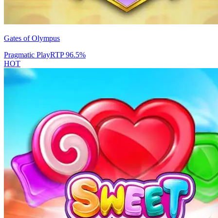
Gates of Olympus
Pragmatic Play
RTP
96.5
%
HOT