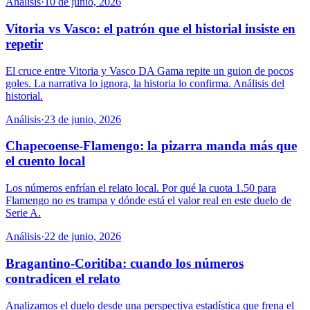
Análisis
·
10 de junio, 2026
Vitoria vs Vasco: el patrón que el historial insiste en
repetir
El cruce entre Vitoria y Vasco DA Gama repite un guion de pocos
goles. La narrativa lo ignora, la historia lo confirma. Análisis del
historial.
Análisis
·
23 de junio, 2026
Chapecoense-Flamengo: la pizarra manda más que
el cuento local
Los números enfrían el relato local. Por qué la cuota 1.50 para
Flamengo no es trampa y dónde está el valor real en este duelo de
Serie A.
Análisis
·
22 de junio, 2026
Bragantino-Coritiba: cuando los números
contradicen el relato
Analizamos el duelo desde una perspectiva estadística que frena el