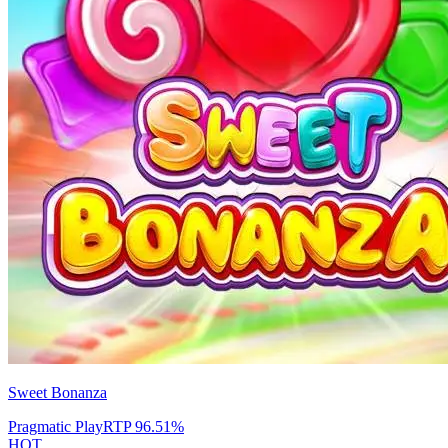
Sweet Bonanza
Pragmatic Play
RTP
96.51
%
HOT