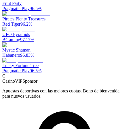
Fruit Party
Pragmatic Play
96.5
%
Pirates Plenty Treasures
Red Tiger
96.2
%
UFO Pyramids
BGaming
97.17
%
Mystic Shaman
Habanero
96.83
%
Lucky Fortune Tree
Pragmatic Play
96.5
%
C
CasinoVIP
Sponsor
Apuestas deportivas con las mejores cuotas. Bono de bienvenida
para nuevos usuarios.