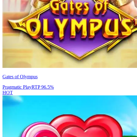
Gates of Olympus
Pragmatic Play
RTP
96.5
%
HOT