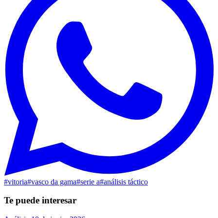
#
vitoria
#
vasco da gama
#
serie a
#
análisis táctico
Te puede interesar