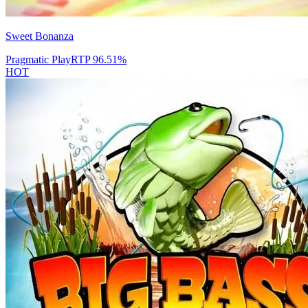
Sweet Bonanza
Pragmatic Play
RTP
96.51
%
HOT