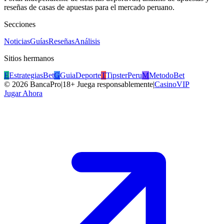
reseñas de casas de apuestas para el mercado peruano.
Secciones
Noticias
Guías
Reseñas
Análisis
Sitios hermanos
E
EstrategiasBet
G
GuiaDeporte
T
TipsterPeru
M
MetodoBet
©
2026
BancaPro
|
18+ Juega responsablemente
|
CasinoVIP
Jugar Ahora