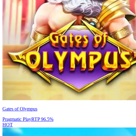
Gates of Olympus
Pragmatic Play
RTP
96.5
%
HOT