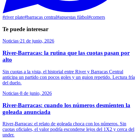
#
river plate
#
barracas central
#
apuestas fútbol
#
corners
Te puede interesar
Noticias
·
21 de junio, 2026
River-Barracas: la rutina que las cuotas pasan por
alto
Sin cuotas a la vista, el historial entre River y Barracas Central
anticipa un partido con pocos goles y un guion repetido. Lectura fría
del duelo.
Noticias
·
8 de junio, 2026
River-Barracas: cuando los números desmienten la
goleada anunciada
River-Barracas: el relato de goleada choca con los números. Sin
cuotas oficiales, el valor podría esconderse lejos del 1X2 y cerca del
under.