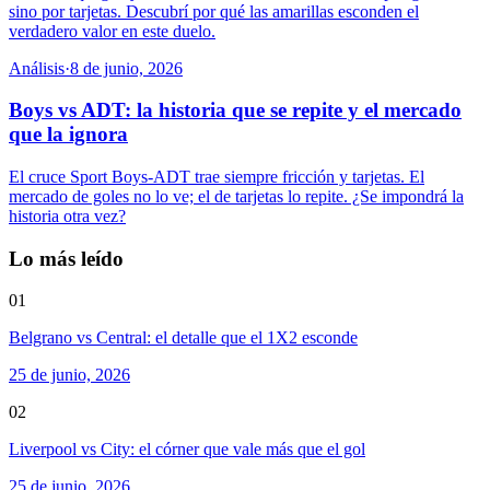
sino por tarjetas. Descubrí por qué las amarillas esconden el
verdadero valor en este duelo.
Análisis
·
8 de junio, 2026
Boys vs ADT: la historia que se repite y el mercado
que la ignora
El cruce Sport Boys-ADT trae siempre fricción y tarjetas. El
mercado de goles no lo ve; el de tarjetas lo repite. ¿Se impondrá la
historia otra vez?
Lo más leído
01
Belgrano vs Central: el detalle que el 1X2 esconde
25 de junio, 2026
02
Liverpool vs City: el córner que vale más que el gol
25 de junio, 2026