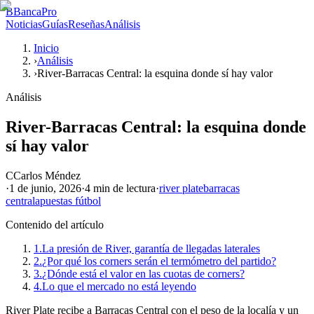
B
BancaPro
Noticias
Guías
Reseñas
Análisis
Inicio
›
Análisis
›
River-Barracas Central: la esquina donde sí hay valor
Análisis
River-Barracas Central: la esquina donde
sí hay valor
C
Carlos Méndez
·
1 de junio, 2026
·
4 min
de lectura
·
river plate
barracas
central
apuestas fútbol
Contenido del artículo
1.
La presión de River, garantía de llegadas laterales
2.
¿Por qué los corners serán el termómetro del partido?
3.
¿Dónde está el valor en las cuotas de corners?
4.
Lo que el mercado no está leyendo
River Plate recibe a Barracas Central con el peso de la localía y un