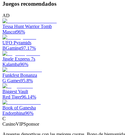
Juegos recomendados
AD
Tessa Hunt Warrior Tomb
Mascot
96
%
UFO Pyramids
BGaming
97.17
%
Jingle Express 7s
Kalamba
96
%
Funkfest Bonanza
G Games
95.8
%
Biggest Vault
Red Tiger
96.14
%
Book of Ganesha
Endorphina
96
%
C
CasinoVIP
Sponsor
Apuestas deportivas con las mejores cuotas. Bono de bienvenida