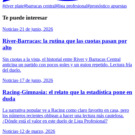
#
river plate
#
barracas central
#
liga profesional
#
pronóstico apuestas
Te puede interesar
Noticias
·
21 de junio, 2026
River-Barracas: la rutina que las cuotas pasan por
alto
Sin cuotas a la vista, el historial entre River y Barracas Central
anticipa un partido con pocos goles y un guion repetido. Lectura fría
del duelo.
Noticias
·
17 de junio, 2026
Racing-Gimnasia: el relato que la estadística pone en
duda
La narrativa popular ve a Racing como claro favorito en casa, pero
los números recientes obligan a hacer una lectura más cautelosa.
¿Dónde está el valor en este duelo de Liga Profesional?
Noticias
·
12 de marzo, 2026