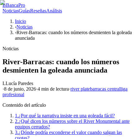
B
BancaPro
Noticias
Guías
Reseñas
Análisis
Inicio
›
Noticias
›
River-Barracas: cuando los números desmienten la goleada
anunciada
Noticias
River-Barracas: cuando los números
desmienten la goleada anunciada
L
Lucía Paredes
·
8 de junio, 2026
·
4 min
de lectura
·
river plate
barracas central
liga
profesional
Contenido del artículo
1.
¿Por qué la narrativa insiste en una goleada fácil?
2.
¿Qué dicen los números sobre el River Monumental ante
equipos cerrados?
3.
¿Dónde podría esconderse el valor cuando salgan las
cuotas?