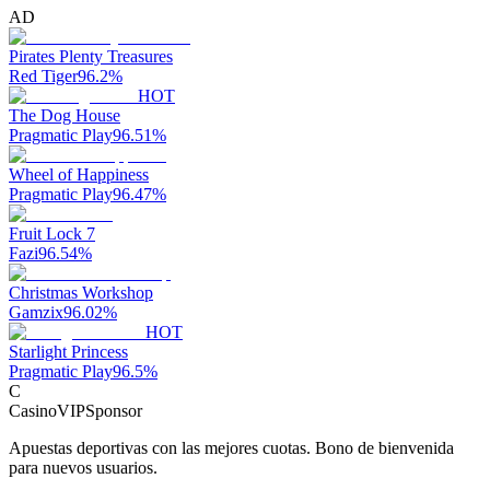
AD
Pirates Plenty Treasures
Red Tiger
96.2
%
HOT
The Dog House
Pragmatic Play
96.51
%
Wheel of Happiness
Pragmatic Play
96.47
%
Fruit Lock 7
Fazi
96.54
%
Christmas Workshop
Gamzix
96.02
%
HOT
Starlight Princess
Pragmatic Play
96.5
%
C
CasinoVIP
Sponsor
Apuestas deportivas con las mejores cuotas. Bono de bienvenida
para nuevos usuarios.