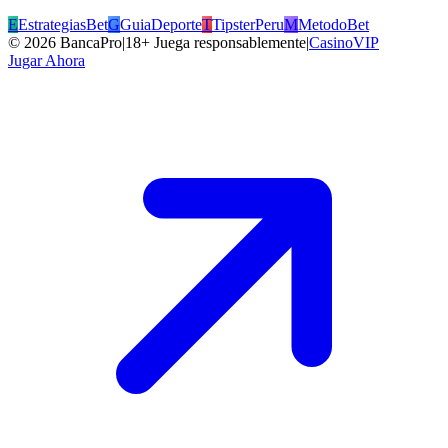
E
EstrategiasBet
G
GuiaDeporte
T
TipsterPeru
M
MetodoBet
©
2026
BancaPro
|
18+ Juega responsablemente
|
CasinoVIP
Jugar Ahora