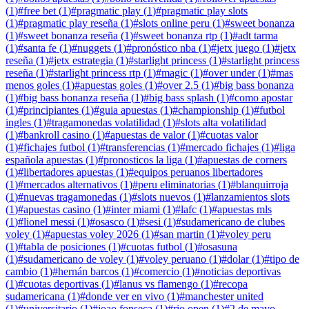
(
1
)
#
free bet
(
1
)
#
pragmatic play
(
1
)
#
pragmatic play slots
(
1
)
#
pragmatic play reseña
(
1
)
#
slots online peru
(
1
)
#
sweet bonanza
(
1
)
#
sweet bonanza reseña
(
1
)
#
sweet bonanza rtp
(
1
)
#
adt tarma
(
1
)
#
santa fe
(
1
)
#
nuggets
(
1
)
#
pronóstico nba
(
1
)
#
jetx juego
(
1
)
#
jetx
reseña
(
1
)
#
jetx estrategia
(
1
)
#
starlight princess
(
1
)
#
starlight princess
reseña
(
1
)
#
starlight princess rtp
(
1
)
#
magic
(
1
)
#
over under
(
1
)
#
mas
menos goles
(
1
)
#
apuestas goles
(
1
)
#
over 2.5
(
1
)
#
big bass bonanza
(
1
)
#
big bass bonanza reseña
(
1
)
#
big bass splash
(
1
)
#
como apostar
(
1
)
#
principiantes
(
1
)
#
guia apuestas
(
1
)
#
championship
(
1
)
#
futbol
ingles
(
1
)
#
tragamonedas volatilidad
(
1
)
#
slots alta volatilidad
(
1
)
#
bankroll casino
(
1
)
#
apuestas de valor
(
1
)
#
cuotas valor
(
1
)
#
fichajes futbol
(
1
)
#
transferencias
(
1
)
#
mercado fichajes
(
1
)
#
liga
española apuestas
(
1
)
#
pronosticos la liga
(
1
)
#
apuestas de corners
(
1
)
#
libertadores apuestas
(
1
)
#
equipos peruanos libertadores
(
1
)
#
mercados alternativos
(
1
)
#
peru eliminatorias
(
1
)
#
blanquirroja
(
1
)
#
nuevas tragamonedas
(
1
)
#
slots nuevos
(
1
)
#
lanzamientos slots
(
1
)
#
apuestas casino
(
1
)
#
inter miami
(
1
)
#
lafc
(
1
)
#
apuestas mls
(
1
)
#
lionel messi
(
1
)
#
osasco
(
1
)
#
sesi
(
1
)
#
sudamericano de clubes
voley
(
1
)
#
apuestas voley 2026
(
1
)
#
san martin
(
1
)
#
voley peru
(
1
)
#
tabla de posiciones
(
1
)
#
cuotas futbol
(
1
)
#
osasuna
(
1
)
#
sudamericano de voley
(
1
)
#
voley peruano
(
1
)
#
dolar
(
1
)
#
tipo de
cambio
(
1
)
#
hernán barcos
(
1
)
#
comercio
(
1
)
#
noticias deportivas
(
1
)
#
cuotas deportivas
(
1
)
#
lanus vs flamengo
(
1
)
#
recopa
sudamericana
(
1
)
#
donde ver en vivo
(
1
)
#
manchester united
(
1
)
#
universitario
(
1
)
#
joao fonseca
(
1
)
#
rio open
(
1
)
#
2 de mayo