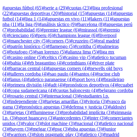
#
apuestas fútbol
(
65
)
#
serie a
(
29
)
#
cuotas
(
23
)
#
liga profesional
(
22
)
#
apuestas deportivas
(
20
)
#
historial
(
15
)
#
apuestas
(
14
)
#
apuestas
futbol
(
14
)
#
liga 1
(
14
)
#
apuestas en vivo
(
11
)
#
lakers
(
11
)
#
apuestas
nba
(
11
)
#
la liga
(
9
)
#
análisis táctico
(
9
)
#
barcelona
(
8
)
#
apuestas perú
(
7
)
#
probabilidad
(
6
)
#
premier league
(
6
)
#
mirassol
(
6
)
#
gremio
(
6
)
#
cienciano
(
6
)
#
peru
(
6
)
#
champions league
(
6
)
#
liverpool
(
5
)
#
manchester city
(
5
)
#
corners
(
5
)
#
cruzeiro
(
5
)
#
real madrid
(
5
)
#
patrón histórico
(
5
)
#
flamengo
(
5
)
#
coritiba
(
5
)
#
palmeiras
(
5
)
#
botafogo
(
5
)
#
san lorenzo
(
5
)
#
alianza lima
(
5
)
#
liga mx
(
5
)
#
casino online
(
5
)
#
celtics
(
5
)
#
casino vip
(
5
)
#
atletico tucuman
(
4
)
#
bahia
(
4
)
#
rb bragantino
(
4
)
#
corinthians
(
4
)
#
river plate
(
4
)
#
barracas central
(
4
)
#
apuestas corners
(
4
)
#
newells old boys
(
4
)
#
talleres cordoba
(
4
)
#
sao paulo
(
4
)
#
santos
(
4
)
#
racing club
(
4
)
#
lanus
(
4
)
#
atletico paranaense
(
4
)
#
sport boys
(
4
)
#
brasileirao
(
4
)
#
primera división
(
4
)
#
adt
(
4
)
#
pronósticos deportivos
(
4
)
#
ecuabet
(
4
)
#
copa sudamericana
(
4
)
#
cuotas baloncesto
(
4
)
#
belgrano cordoba
(
3
)
#
rosario central
(
3
)
#
internacional
(
3
)
#
estudiantes l.p.
(
3
)
#
independiente
(
3
)
#
tarjetas amarillas
(
3
)
#
vitoria
(
3
)
#
vasco da
gama
(
3
)
#
pronóstico apuestas
(
3
)
#
defensa y justicia
(
3
)
#
aldosivi
(
3
)
#
tarjetas
(
3
)
#
fluminense
(
3
)
#
probabilidad implícita
(
3
)
#
gimnasia
l.p.
(
3
)
#
sport huancayo
(
3
)
#
antecedentes
(
3
)
#
inter
(
3
)
#
comerciantes
unidos
(
3
)
#
valor
(
3
)
#
slot machine
(
3
)
#
nacional
(
3
)
#
atletico nacional
(
3
)
#
bayern
(
3
)
#
melgar
(
3
)
#
psg
(
3
)
#
nba apuestas
(
3
)
#
junior
(
3
)
#
warriors
(
3
)
#
slots pragmatic play
(
3
)
#
atletico
(
3
)
#
madrid