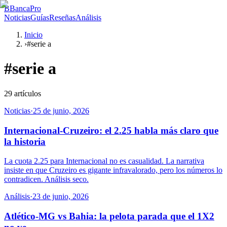
B
BancaPro
Noticias
Guías
Reseñas
Análisis
Inicio
›
#serie a
#
serie a
29
artículos
Noticias
·
25 de junio, 2026
Internacional-Cruzeiro: el 2.25 habla más claro que
la historia
La cuota 2.25 para Internacional no es casualidad. La narrativa
insiste en que Cruzeiro es gigante infravalorado, pero los números lo
contradicen. Análisis seco.
Análisis
·
23 de junio, 2026
Atlético-MG vs Bahia: la pelota parada que el 1X2