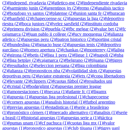
(
3
)
#
independ. rivadavia
(
2
)
#
atletico-mg
(
2
)
#
independiente rivadavia
(
2
)
#
sarmiento junin
(
2
)
#
argentinos jrs
(
2
)
#
remo
(
2
)
#
analisis tactico
(
2
)
#
botafogo vs santos
(
2
)
#
platense
(
2
)
#
union santa fe
(
2
)
#
huracan
(
2
)
#
banfield
(
2
)
#
chapecoense-sc
(
2
)
#
apuestas la liga
(
2
)
#
deportivo
riestra
(
2
)
#
boca juniors
(
2
)
#
velez sarsfield
(
2
)
#
instituto cordoba
(
2
)
#
primera division
(
2
)
#
puebla
(
2
)
#
fbc melgar
(
2
)
#
value bet
(
2
)
#
fc
cajamarca
(
2
)
#
juan pablo ii college
(
2
)
#
ucv moquegua
(
2
)
#
alianza
atletico
(
2
)
#
apuestas peru
(
2
)
#
patron historico
(
2
)
#
sporting cristal
(
2
)
#
bundesliga
(
2
)
#
ignacio buse
(
2
)
#
apuestas tenis
(
2
)
#
deportivo
garcilaso
(
2
)
#
torneo apertura
(
2
)
#
chankas
(
2
)
#
monterrey
(
2
)
#
laliga
(
2
)
#
girona
(
2
)
#
betis
(
2
)
#
liga 1 peru
(
2
)
#
ligue 1
(
2
)
#
napoli
(
2
)
#
nba
(
2
)
#
liga betplay
(
2
)
#
cajamarca
(
2
)
#
belgrano
(
2
)
#
tijuana
(
2
)
#
tigres
(
2
)
#
resultados
(
2
)
#
seleccion peruana
(
2
)
#
liga colombiana
(
2
)
#
alianza
(
2
)
#
pronosticos nba
(
2
)
#
volatilidad slots
(
2
)
#
apuestas
deportivas peru
(
2
)
#
aviator estrategia
(
2
)
#
jetx
(
2
)
#
copa libertadores
(
2
)
#
levante
(
2
)
#
clippers
(
2
)
#
cuotas fútbol
(
2
)
#
resultados uni
(
2
)
#
cristal
(
2
)
#
bodø/glimt
(
2
)
#
apuestas premier league
(
1
)
#
amonestaciones
(
1
)
#
necaxa
(
1
)
#
atlante fc
(
1
)
#
ligamx
(
1
)
#
apuesta
(
1
)
#
apuestas liga profesional
(
1
)
#
chapecoense
(
1
)
#
corners apuestas
(
1
)
#
analisis historial
(
1
)
#
futbol argentino
(
1
)
#
previas apuestas
(
1
)
#
estadisticas
(
1
)
#
serie a brasileirao
(
1
)
#
pronóstico córners
(
1
)
#
mercado alternativo
(
1
)
#
analisis
(
1
)
#
serie
a brasil
(
1
)
#
historial apuestas
(
1
)
#
apuestas serie a
(
1
)
#
táctica
(
1
)
#
pumas unam
(
1
)
#
cf pachuca
(
1
)
#
cuotas liga mx
(
1
)
#
valor
apuestas
(
1
)
#
pronostico apuestas
(
1
)
#
club tijuana
(
1
)
#
tigres uanl