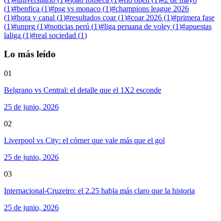
(
1
)
#
benfica
(
1
)
#
psg vs monaco
(
1
)
#
champions league 2026
(
1
)
#
hora y canal
(
1
)
#
resultados coar
(
1
)
#
coar 2026
(
1
)
#
primera fase
(
1
)
#
unprg
(
1
)
#
noticias perú
(
1
)
#
liga peruana de voley
(
1
)
#
apuestas
laliga
(
1
)
#
real sociedad
(
1
)
Lo más leído
01
Belgrano vs Central: el detalle que el 1X2 esconde
25 de junio, 2026
02
Liverpool vs City: el córner que vale más que el gol
25 de junio, 2026
03
Internacional-Cruzeiro: el 2.25 habla más claro que la historia
25 de junio, 2026