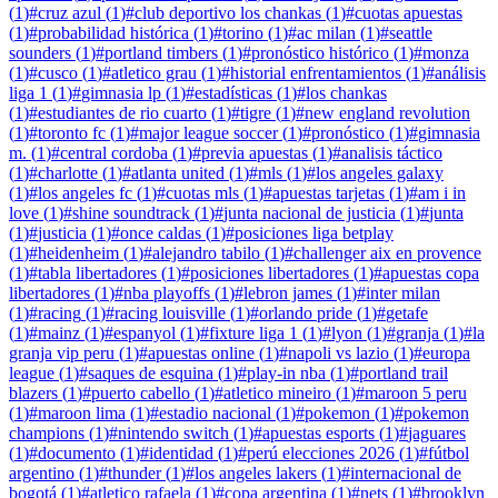
(
1
)
#
cruz azul
(
1
)
#
club deportivo los chankas
(
1
)
#
cuotas apuestas
(
1
)
#
probabilidad histórica
(
1
)
#
torino
(
1
)
#
ac milan
(
1
)
#
seattle
sounders
(
1
)
#
portland timbers
(
1
)
#
pronóstico histórico
(
1
)
#
monza
(
1
)
#
cusco
(
1
)
#
atletico grau
(
1
)
#
historial enfrentamientos
(
1
)
#
análisis
liga 1
(
1
)
#
gimnasia lp
(
1
)
#
estadísticas
(
1
)
#
los chankas
(
1
)
#
estudiantes de rio cuarto
(
1
)
#
tigre
(
1
)
#
new england revolution
(
1
)
#
toronto fc
(
1
)
#
major league soccer
(
1
)
#
pronóstico
(
1
)
#
gimnasia
m.
(
1
)
#
central cordoba
(
1
)
#
previa apuestas
(
1
)
#
analisis táctico
(
1
)
#
charlotte
(
1
)
#
atlanta united
(
1
)
#
mls
(
1
)
#
los angeles galaxy
(
1
)
#
los angeles fc
(
1
)
#
cuotas mls
(
1
)
#
apuestas tarjetas
(
1
)
#
am i in
love
(
1
)
#
shine soundtrack
(
1
)
#
junta nacional de justicia
(
1
)
#
junta
(
1
)
#
justicia
(
1
)
#
once caldas
(
1
)
#
posiciones liga betplay
(
1
)
#
heidenheim
(
1
)
#
alejandro tabilo
(
1
)
#
challenger aix en provence
(
1
)
#
tabla libertadores
(
1
)
#
posiciones libertadores
(
1
)
#
apuestas copa
libertadores
(
1
)
#
nba playoffs
(
1
)
#
lebron james
(
1
)
#
inter milan
(
1
)
#
racing
(
1
)
#
racing louisville
(
1
)
#
orlando pride
(
1
)
#
getafe
(
1
)
#
mainz
(
1
)
#
espanyol
(
1
)
#
fixture liga 1
(
1
)
#
lyon
(
1
)
#
granja
(
1
)
#
la
granja vip peru
(
1
)
#
apuestas online
(
1
)
#
napoli vs lazio
(
1
)
#
europa
league
(
1
)
#
saques de esquina
(
1
)
#
play-in nba
(
1
)
#
portland trail
blazers
(
1
)
#
puerto cabello
(
1
)
#
atletico mineiro
(
1
)
#
maroon 5 peru
(
1
)
#
maroon lima
(
1
)
#
estadio nacional
(
1
)
#
pokemon
(
1
)
#
pokemon
champions
(
1
)
#
nintendo switch
(
1
)
#
apuestas esports
(
1
)
#
jaguares
(
1
)
#
documento
(
1
)
#
identidad
(
1
)
#
perú elecciones 2026
(
1
)
#
fútbol
argentino
(
1
)
#
thunder
(
1
)
#
los angeles lakers
(
1
)
#
internacional de
bogotá
(
1
)
#
atletico rafaela
(
1
)
#
copa argentina
(
1
)
#
nets
(
1
)
#
brooklyn