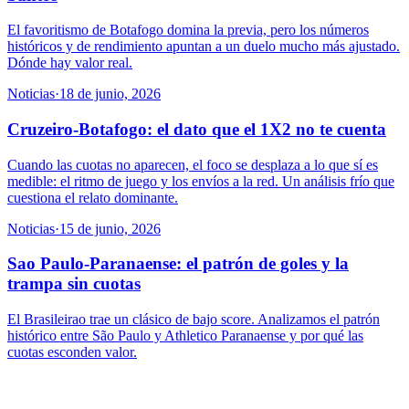
El favoritismo de Botafogo domina la previa, pero los números
históricos y de rendimiento apuntan a un duelo mucho más ajustado.
Dónde hay valor real.
Noticias
·
18 de junio, 2026
Cruzeiro-Botafogo: el dato que el 1X2 no te cuenta
Cuando las cuotas no aparecen, el foco se desplaza a lo que sí es
medible: el ritmo de juego y los envíos a la red. Un análisis frío que
cuestiona el relato dominante.
Noticias
·
15 de junio, 2026
Sao Paulo-Paranaense: el patrón de goles y la
trampa sin cuotas
El Brasileirao trae un clásico de bajo score. Analizamos el patrón
histórico entre São Paulo y Athletico Paranaense y por qué las
cuotas esconden valor.