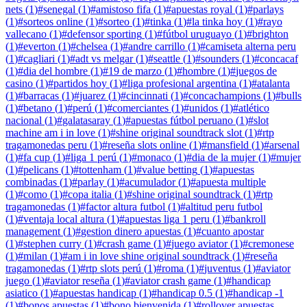
nets
(
1
)
#
senegal
(
1
)
#
amistoso fifa
(
1
)
#
apuestas royal
(
1
)
#
parlays
(
1
)
#
sorteos online
(
1
)
#
sorteo
(
1
)
#
tinka
(
1
)
#
la tinka hoy
(
1
)
#
rayo
vallecano
(
1
)
#
defensor sporting
(
1
)
#
fútbol uruguayo
(
1
)
#
brighton
(
1
)
#
everton
(
1
)
#
chelsea
(
1
)
#
andre carrillo
(
1
)
#
camiseta alterna peru
(
1
)
#
cagliari
(
1
)
#
adt vs melgar
(
1
)
#
seattle
(
1
)
#
sounders
(
1
)
#
concacaf
(
1
)
#
dia del hombre
(
1
)
#
19 de marzo
(
1
)
#
hombre
(
1
)
#
juegos de
casino
(
1
)
#
partidos hoy
(
1
)
#
liga profesional argentina
(
1
)
#
atalanta
(
1
)
#
barracas
(
1
)
#
juarez
(
1
)
#
cincinnati
(
1
)
#
concachampions
(
1
)
#
bulls
(
1
)
#
betano
(
1
)
#
perú
(
1
)
#
comerciantes
(
1
)
#
unidos
(
1
)
#
atlético
nacional
(
1
)
#
galatasaray
(
1
)
#
apuestas fútbol peruano
(
1
)
#
slot
machine am i in love
(
1
)
#
shine original soundtrack slot
(
1
)
#
rtp
tragamonedas peru
(
1
)
#
reseña slots online
(
1
)
#
mansfield
(
1
)
#
arsenal
(
1
)
#
fa cup
(
1
)
#
liga 1 perú
(
1
)
#
monaco
(
1
)
#
dia de la mujer
(
1
)
#
mujer
(
1
)
#
pelicans
(
1
)
#
tottenham
(
1
)
#
value betting
(
1
)
#
apuestas
combinadas
(
1
)
#
parlay
(
1
)
#
acumulador
(
1
)
#
apuesta multiple
(
1
)
#
como
(
1
)
#
copa italia
(
1
)
#
shine original soundtrack
(
1
)
#
rtp
tragamonedas
(
1
)
#
factor altura futbol
(
1
)
#
altitud peru futbol
(
1
)
#
ventaja local altura
(
1
)
#
apuestas liga 1 peru
(
1
)
#
bankroll
management
(
1
)
#
gestion dinero apuestas
(
1
)
#
cuanto apostar
(
1
)
#
stephen curry
(
1
)
#
crash game
(
1
)
#
juego aviator
(
1
)
#
cremonese
(
1
)
#
milan
(
1
)
#
am i in love shine original soundtrack
(
1
)
#
reseña
tragamonedas
(
1
)
#
rtp slots perú
(
1
)
#
roma
(
1
)
#
juventus
(
1
)
#
aviator
juego
(
1
)
#
aviator reseña
(
1
)
#
aviator crash game
(
1
)
#
handicap
asiatico
(
1
)
#
apuestas handicap
(
1
)
#
handicap 0.5
(
1
)
#
handicap -1
(
1
)
#
bonos apuestas
(
1
)
#
bono bienvenida
(
1
)
#
rollover apuestas