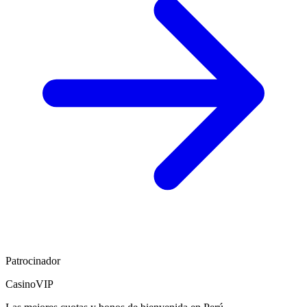
Gates of Olympus
Pragmatic Play
RTP
96.5
%
HOT