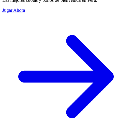
Sweet Bonanza
Pragmatic Play
RTP
96.51
%
HOT