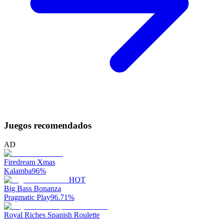
Juegos recomendados
AD
Firedream Xmas
Kalamba
96
%
HOT
Big Bass Bonanza
Pragmatic Play
96.71
%
Royal Riches Spanish Roulette