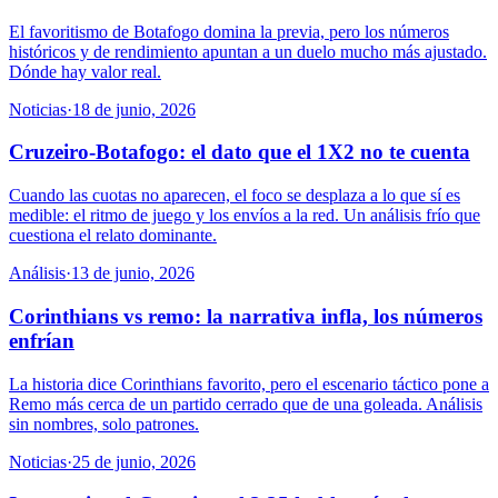
El favoritismo de Botafogo domina la previa, pero los números
históricos y de rendimiento apuntan a un duelo mucho más ajustado.
Dónde hay valor real.
Noticias
·
18 de junio, 2026
Cruzeiro-Botafogo: el dato que el 1X2 no te cuenta
Cuando las cuotas no aparecen, el foco se desplaza a lo que sí es
medible: el ritmo de juego y los envíos a la red. Un análisis frío que
cuestiona el relato dominante.
Análisis
·
13 de junio, 2026
Corinthians vs remo: la narrativa infla, los números
enfrían
La historia dice Corinthians favorito, pero el escenario táctico pone a
Remo más cerca de un partido cerrado que de una goleada. Análisis
sin nombres, solo patrones.
Noticias
·
25 de junio, 2026