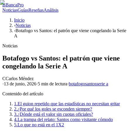
B
BancaPro
Noticias
Guías
Reseñas
Análisis
Inicio
›
Noticias
›
Botafogo vs Santos: el patrón que viene congelando la Serie
A
Noticias
Botafogo vs Santos: el patrón que viene
congelando la Serie A
C
Carlos Méndez
·
13 de junio, 2026
·
5 min
de lectura
·
botafogo
santos
serie a
Contenido del artículo
1.
El guion repetido que las estadísticas no necesitan gritar
2.
¿Por qué los goles se esconden siempre?
3.
¿Dónde está el valor sin cuotas oficiales?
4.
La trampa del relato: Santos como visitante cómodo
5.
Lo que no está en el 1X2