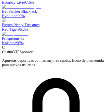
Bombay Live
97.6
%
Bet Stacker Blackjack
Evolution
99
%
Pirates Plenty Treasures
Red Tiger
96.2
%
Prosperous 8s
Kalamba
96
%
C
CasinoVIP
Sponsor
Apuestas deportivas con las mejores cuotas. Bono de bienvenida
para nuevos usuarios.