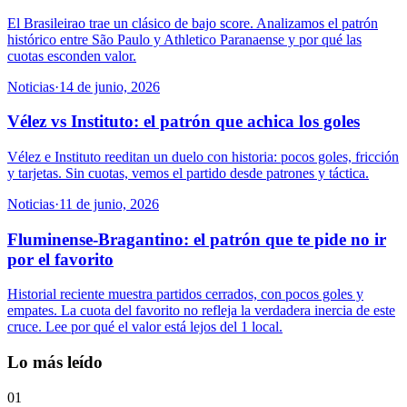
El Brasileirao trae un clásico de bajo score. Analizamos el patrón
histórico entre São Paulo y Athletico Paranaense y por qué las
cuotas esconden valor.
Noticias
·
14 de junio, 2026
Vélez vs Instituto: el patrón que achica los goles
Vélez e Instituto reeditan un duelo con historia: pocos goles, fricción
y tarjetas. Sin cuotas, vemos el partido desde patrones y táctica.
Noticias
·
11 de junio, 2026
Fluminense-Bragantino: el patrón que te pide no ir
por el favorito
Historial reciente muestra partidos cerrados, con pocos goles y
empates. La cuota del favorito no refleja la verdadera inercia de este
cruce. Lee por qué el valor está lejos del 1 local.
Lo más leído
01