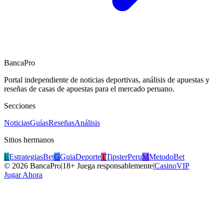
BancaPro
Portal independiente de noticias deportivas, análisis de apuestas y
reseñas de casas de apuestas para el mercado peruano.
Secciones
Noticias
Guías
Reseñas
Análisis
Sitios hermanos
E
EstrategiasBet
G
GuiaDeporte
T
TipsterPeru
M
MetodoBet
©
2026
BancaPro
|
18+ Juega responsablemente
|
CasinoVIP
Jugar Ahora