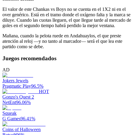
El valor de este Chankas vs Boys no se cuenta en el 1X2 ni en el
over genérico. Está en el tramo donde el oxígeno falta y la marca se
diluye. Cuando las cuotas lleguen, el que llegue tarde al mercado de
goles en el segundo tiempo habrá perdido la mejor ventana.
Mañana, cuando la pelota ruede en Andahuaylos, el que preste
atención al reloj —y no tanto al marcador— será el que lea este
partido como se debe.
Juegos recomendados
AD
Jokers Jewels
Pragmatic Play
96.5
%
HOT
Gonzo's Quest 2
NetEnt
96.06
%
Squeak
G Games
96.41
%
Coins of Halloween
Betsoft
96
%