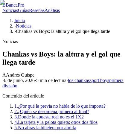
B
BancaPro
Noticias
Guías
Reseñas
Análisis
Inicio
›
Noticias
›
Chankas vs Boys: la altura y el gol que llega tarde
Noticias
Chankas vs Boys: la altura y el gol que
llega tarde
A
Andrés Quispe
·
6 de junio, 2026
·
5 min
de lectura
·
los chankas
sport boys
primera
división
Contenido del artículo
1.
¿Por qué la previa no habla de lo que importa?
2.
¿Quién se desordena primero al final?
3.
Donde la apuesta real no es el 1X2
4.
La tarjeta y la pelota quieta: otros dos filos
5.
No abras la billetera por abrirla