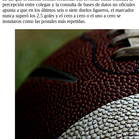
percepción entre colegas y la consulta de bases de datos no oficiales
apunta a que en los últimos seis o siete duelos ligueros, el marcador
nunca superó los 2.5 goles y el cero a cero o el uno a cero se
instalaron como las postales más repetidas.