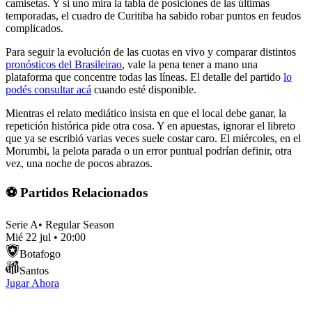
camisetas. Y si uno mira la tabla de posiciones de las últimas
temporadas, el cuadro de Curitiba ha sabido robar puntos en feudos
complicados.
Para seguir la evolución de las cuotas en vivo y comparar distintos
pronósticos del Brasileirao
, vale la pena tener a mano una
plataforma que concentre todas las líneas. El detalle del partido
lo
podés consultar acá
cuando esté disponible.
Mientras el relato mediático insista en que el local debe ganar, la
repetición histórica pide otra cosa. Y en apuestas, ignorar el libreto
que ya se escribió varias veces suele costar caro. El miércoles, en el
Morumbi, la pelota parada o un error puntual podrían definir, otra
vez, una noche de pocos abrazos.
⚽ Partidos Relacionados
Serie A
•
Regular Season
Mié 22 jul
•
20:00
Botafogo
Santos
Jugar Ahora