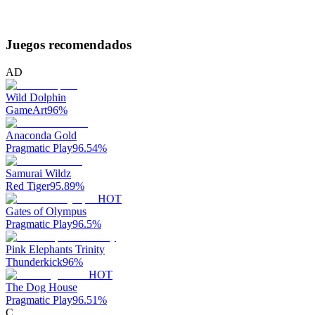
Juegos recomendados
AD
Wild Dolphin
GameArt
96
%
Anaconda Gold
Pragmatic Play
96.54
%
Samurai Wildz
Red Tiger
95.89
%
HOT
Gates of Olympus
Pragmatic Play
96.5
%
Pink Elephants Trinity
Thunderkick
96
%
HOT
The Dog House
Pragmatic Play
96.51
%
C