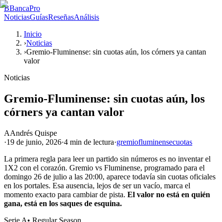
B
BancaPro
Noticias
Guías
Reseñas
Análisis
Inicio
›
Noticias
›
Gremio-Fluminense: sin cuotas aún, los córners ya cantan
valor
Noticias
Gremio-Fluminense: sin cuotas aún, los
córners ya cantan valor
A
Andrés Quispe
·
19 de junio, 2026
·
4 min
de lectura
·
gremio
fluminense
cuotas
La primera regla para leer un partido sin números es no inventar el
1X2 con el corazón. Gremio vs Fluminense, programado para el
domingo 26 de julio a las 20:00, aparece todavía sin cuotas oficiales
en los portales. Esa ausencia, lejos de ser un vacío, marca el
momento exacto para cambiar de pista.
El valor no está en quién
gana, está en los saques de esquina.
Serie A
•
Regular Season