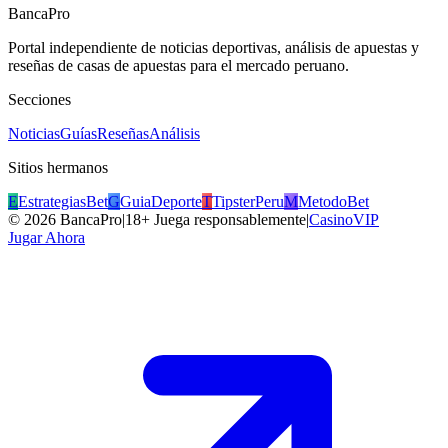
BancaPro
Portal independiente de noticias deportivas, análisis de apuestas y
reseñas de casas de apuestas para el mercado peruano.
Secciones
Noticias
Guías
Reseñas
Análisis
Sitios hermanos
E
EstrategiasBet
G
GuiaDeporte
T
TipsterPeru
M
MetodoBet
©
2026
BancaPro
|
18+ Juega responsablemente
|
CasinoVIP
Jugar Ahora