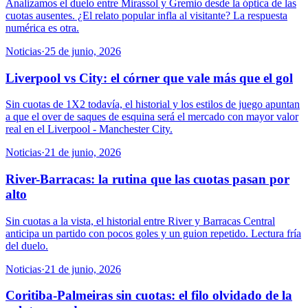
Analizamos el duelo entre Mirassol y Gremio desde la óptica de las
cuotas ausentes. ¿El relato popular infla al visitante? La respuesta
numérica es otra.
Noticias
·
25 de junio, 2026
Liverpool vs City: el córner que vale más que el gol
Sin cuotas de 1X2 todavía, el historial y los estilos de juego apuntan
a que el over de saques de esquina será el mercado con mayor valor
real en el Liverpool - Manchester City.
Noticias
·
21 de junio, 2026
River-Barracas: la rutina que las cuotas pasan por
alto
Sin cuotas a la vista, el historial entre River y Barracas Central
anticipa un partido con pocos goles y un guion repetido. Lectura fría
del duelo.
Noticias
·
21 de junio, 2026
Coritiba-Palmeiras sin cuotas: el filo olvidado de la