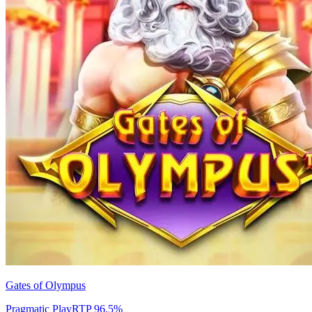
Gates of Olympus
Pragmatic Play
RTP
96.5
%