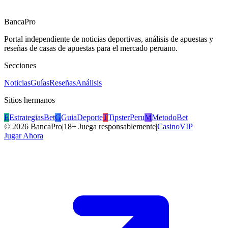
BancaPro
Portal independiente de noticias deportivas, análisis de apuestas y
reseñas de casas de apuestas para el mercado peruano.
Secciones
Noticias
Guías
Reseñas
Análisis
Sitios hermanos
E
EstrategiasBet
G
GuiaDeporte
T
TipsterPeru
M
MetodoBet
©
2026
BancaPro
|
18+ Juega responsablemente
|
CasinoVIP
Jugar Ahora