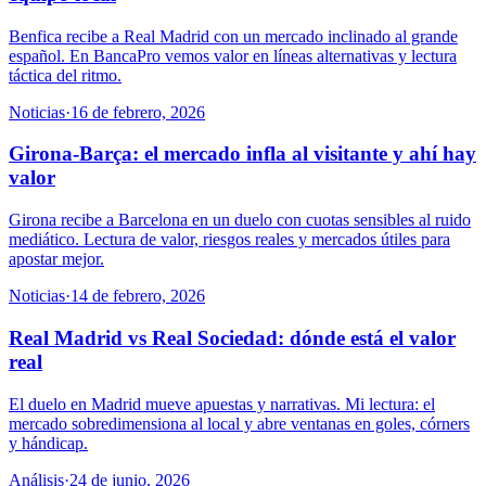
Benfica recibe a Real Madrid con un mercado inclinado al grande
español. En BancaPro vemos valor en líneas alternativas y lectura
táctica del ritmo.
Noticias
·
16 de febrero, 2026
Girona-Barça: el mercado infla al visitante y ahí hay
valor
Girona recibe a Barcelona en un duelo con cuotas sensibles al ruido
mediático. Lectura de valor, riesgos reales y mercados útiles para
apostar mejor.
Noticias
·
14 de febrero, 2026
Real Madrid vs Real Sociedad: dónde está el valor
real
El duelo en Madrid mueve apuestas y narrativas. Mi lectura: el
mercado sobredimensiona al local y abre ventanas en goles, córners
y hándicap.
Análisis
·
24 de junio, 2026