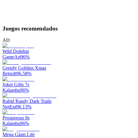
Juegos recomendados
AD
Wild Dolphin
GameArt
96
%
Greedy Goblins Xmas
Betsoft
96.58
%
Joker Gifts 7s
Kalamba
96
%
Rabid Randy Dark Trails
NetEnt
96.13
%
Prosperous 8s
Kalamba
96
%
Mega Glam Life