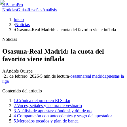
B
BancaPro
Noticias
Guías
Reseñas
Análisis
Inicio
›
Noticias
›
Osasuna-Real Madrid: la cuota del favorito viene inflada
Noticias
Osasuna-Real Madrid: la cuota del
favorito viene inflada
A
Andrés Quispe
·
21 de febrero, 2026
·
5 min
de lectura
·
osasuna
real madrid
apuestas la
liga
Contenido del artículo
1.
Crónica del pulso en El Sadar
2.
Voces, señales y lectura de vestuario
3.
Análisis de apuestas: dónde sí y dónde no
4.
Comparación con antecedentes y sesgo del apostador
5.
Mercados tocados y plan de banca