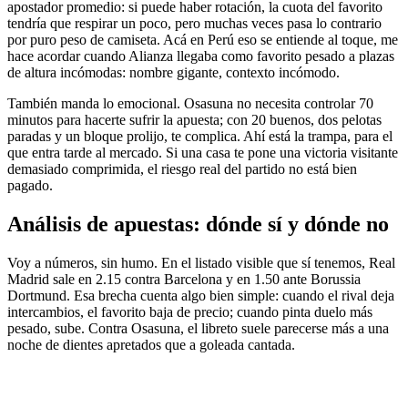
apostador promedio: si puede haber rotación, la cuota del favorito
tendría que respirar un poco, pero muchas veces pasa lo contrario
por puro peso de camiseta. Acá en Perú eso se entiende al toque, me
hace acordar cuando Alianza llegaba como favorito pesado a plazas
de altura incómodas: nombre gigante, contexto incómodo.
También manda lo emocional. Osasuna no necesita controlar 70
minutos para hacerte sufrir la apuesta; con 20 buenos, dos pelotas
paradas y un bloque prolijo, te complica. Ahí está la trampa, para el
que entra tarde al mercado. Si una casa te pone una victoria visitante
demasiado comprimida, el riesgo real del partido no está bien
pagado.
Análisis de apuestas: dónde sí y dónde no
Voy a números, sin humo. En el listado visible que sí tenemos, Real
Madrid sale en 2.15 contra Barcelona y en 1.50 ante Borussia
Dortmund. Esa brecha cuenta algo bien simple: cuando el rival deja
intercambios, el favorito baja de precio; cuando pinta duelo más
pesado, sube. Contra Osasuna, el libreto suele parecerse más a una
noche de dientes apretados que a goleada cantada.