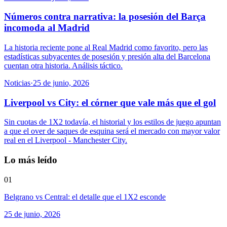
Números contra narrativa: la posesión del Barça
incomoda al Madrid
La historia reciente pone al Real Madrid como favorito, pero las
estadísticas subyacentes de posesión y presión alta del Barcelona
cuentan otra historia. Análisis táctico.
Noticias
·
25 de junio, 2026
Liverpool vs City: el córner que vale más que el gol
Sin cuotas de 1X2 todavía, el historial y los estilos de juego apuntan
a que el over de saques de esquina será el mercado con mayor valor
real en el Liverpool - Manchester City.
Lo más leído
01
Belgrano vs Central: el detalle que el 1X2 esconde
25 de junio, 2026