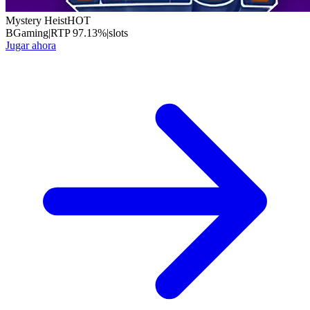
Mystery Heist
HOT
BGaming
|
RTP
97.13
%
|
slots
Jugar ahora