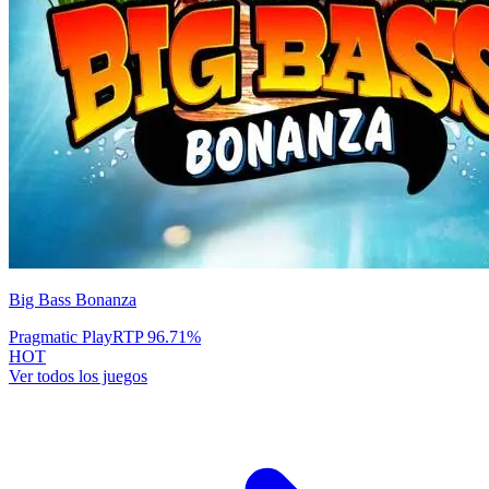
Big Bass Bonanza
Pragmatic Play
RTP
96.71
%
HOT
Ver todos los juegos