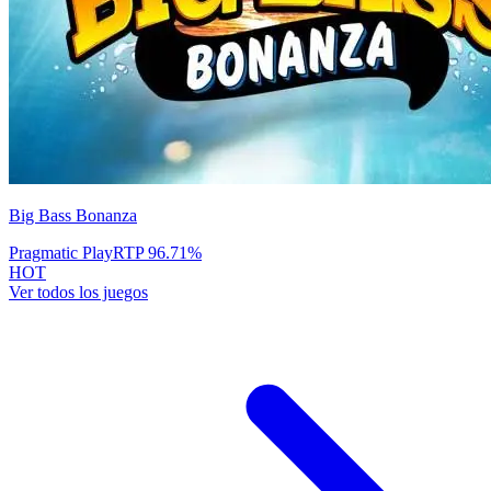
Big Bass Bonanza
Pragmatic Play
RTP
96.71
%
HOT
Ver todos los juegos