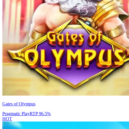
Gates of Olympus
Pragmatic Play
RTP
96.5
%
HOT