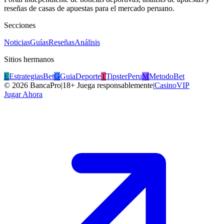
reseñas de casas de apuestas para el mercado peruano.
Secciones
Noticias
Guías
Reseñas
Análisis
Sitios hermanos
E
EstrategiasBet
G
GuiaDeporte
T
TipsterPeru
M
MetodoBet
©
2026
BancaPro
|
18+ Juega responsablemente
|
CasinoVIP
Jugar Ahora