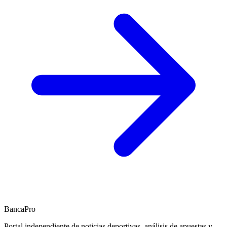
BancaPro
Portal independiente de noticias deportivas, análisis de apuestas y