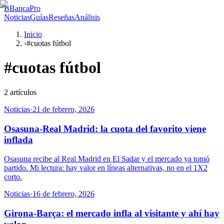
B
BancaPro
Noticias
Guías
Reseñas
Análisis
Inicio
›
#cuotas fútbol
#
cuotas fútbol
2
artículos
Noticias
·
21 de febrero, 2026
Osasuna-Real Madrid: la cuota del favorito viene
inflada
Osasuna recibe al Real Madrid en El Sadar y el mercado ya tomó
partido. Mi lectura: hay valor en líneas alternativas, no en el 1X2
corto.
Noticias
·
16 de febrero, 2026
Girona-Barça: el mercado infla al visitante y ahí hay