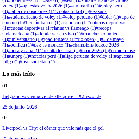
(
1
)
#
lionel messi
(
1
)
#
osasco
(
1
)
#
sesi
(
1
)
#
sudamericano de clubes
voley
(
1
)
#
apuestas voley 2026
(
1
)
#
san martin
(
1
)
#
voley peru
(
1
)
#
tabla de posiciones
(
1
)
#
cuotas futbol
(
1
)
#
osasuna
(
1
)
#
sudamericano de voley
(
1
)
#
voley peruano
(
1
)
#
dolar
(
1
)
#
tipo de
cambio
(
1
)
#
hernán barcos
(
1
)
#
comercio
(
1
)
#
noticias deportivas
(
1
)
#
cuotas deportivas
(
1
)
#
lanus vs flamengo
(
1
)
#
recopa
sudamericana
(
1
)
#
donde ver en vivo
(
1
)
#
manchester united
(
1
)
#
universitario
(
1
)
#
joao fonseca
(
1
)
#
rio open
(
1
)
#
2 de mayo
(
1
)
#
benfica
(
1
)
#
psg vs monaco
(
1
)
#
champions league 2026
(
1
)
#
hora y canal
(
1
)
#
resultados coar
(
1
)
#
coar 2026
(
1
)
#
primera fase
(
1
)
#
unprg
(
1
)
#
noticias perú
(
1
)
#
liga peruana de voley
(
1
)
#
apuestas
laliga
(
1
)
#
real sociedad
(
1
)
Lo más leído
01
Belgrano vs Central: el detalle que el 1X2 esconde
25 de junio, 2026
02
Liverpool vs City: el córner que vale más que el gol
25 de junio, 2026