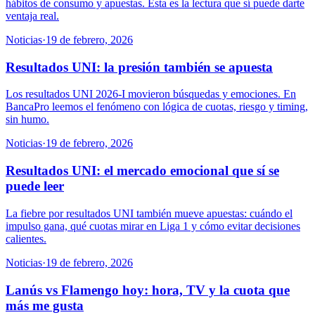
hábitos de consumo y apuestas. Esta es la lectura que sí puede darte
ventaja real.
Noticias
·
19 de febrero, 2026
Resultados UNI: la presión también se apuesta
Los resultados UNI 2026-I movieron búsquedas y emociones. En
BancaPro leemos el fenómeno con lógica de cuotas, riesgo y timing,
sin humo.
Noticias
·
19 de febrero, 2026
Resultados UNI: el mercado emocional que sí se
puede leer
La fiebre por resultados UNI también mueve apuestas: cuándo el
impulso gana, qué cuotas mirar en Liga 1 y cómo evitar decisiones
calientes.
Noticias
·
19 de febrero, 2026
Lanús vs Flamengo hoy: hora, TV y la cuota que
más me gusta