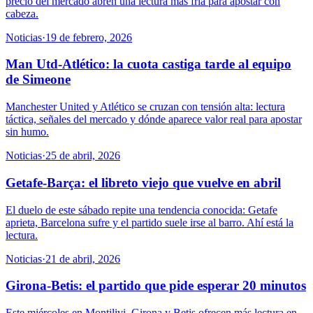
precio del mercado abren una lectura más fría para apostar con
cabeza.
Noticias
·
19 de febrero, 2026
Man Utd-Atlético: la cuota castiga tarde al equipo
de Simeone
Manchester United y Atlético se cruzan con tensión alta: lectura
táctica, señales del mercado y dónde aparece valor real para apostar
sin humo.
Noticias
·
25 de abril, 2026
Getafe-Barça: el libreto viejo que vuelve en abril
El duelo de este sábado repite una tendencia conocida: Getafe
aprieta, Barcelona sufre y el partido suele irse al barro. Ahí está la
lectura.
Noticias
·
21 de abril, 2026
Girona-Betis: el partido que pide esperar 20 minutos
Este miércoles en Montilivi, Girona y Betis ofrecen más lectura en