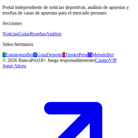
Portal independiente de noticias deportivas, análisis de apuestas y
reseñas de casas de apuestas para el mercado peruano.
Secciones
Noticias
Guías
Reseñas
Análisis
Sitios hermanos
E
EstrategiasBet
G
GuiaDeporte
T
TipsterPeru
M
MetodoBet
©
2026
BancaPro
|
18+ Juega responsablemente
|
CasinoVIP
Jugar Ahora