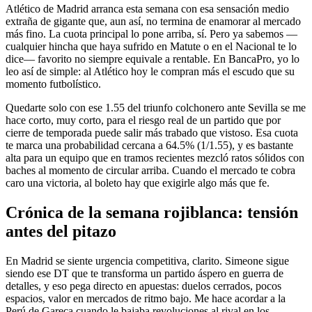
Atlético de Madrid arranca esta semana con esa sensación medio
extraña de gigante que, aun así, no termina de enamorar al mercado
más fino. La cuota principal lo pone arriba, sí. Pero ya sabemos —
cualquier hincha que haya sufrido en Matute o en el Nacional te lo
dice— favorito no siempre equivale a rentable. En BancaPro, yo lo
leo así de simple: al Atlético hoy le compran más el escudo que su
momento futbolístico.
Quedarte solo con ese 1.55 del triunfo colchonero ante Sevilla se me
hace corto, muy corto, para el riesgo real de un partido que por
cierre de temporada puede salir más trabado que vistoso. Esa cuota
te marca una probabilidad cercana a 64.5% (1/1.55), y es bastante
alta para un equipo que en tramos recientes mezcló ratos sólidos con
baches al momento de circular arriba. Cuando el mercado te cobra
caro una victoria, al boleto hay que exigirle algo más que fe.
Crónica de la semana rojiblanca: tensión
antes del pitazo
En Madrid se siente urgencia competitiva, clarito. Simeone sigue
siendo ese DT que te transforma un partido áspero en guerra de
detalles, y eso pega directo en apuestas: duelos cerrados, pocos
espacios, valor en mercados de ritmo bajo. Me hace acordar a la
Perú de Gareca cuando le bajaba revoluciones al rival en los