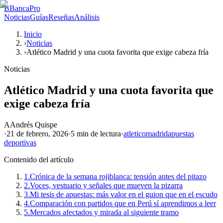
B
BancaPro
Noticias
Guías
Reseñas
Análisis
Inicio
›
Noticias
›
Atlético Madrid y una cuota favorita que exige cabeza fría
Noticias
Atlético Madrid y una cuota favorita que
exige cabeza fría
A
Andrés Quispe
·
21 de febrero, 2026
·
5 min
de lectura
·
atletico
madrid
apuestas
deportivas
Contenido del artículo
1.
Crónica de la semana rojiblanca: tensión antes del pitazo
2.
Voces, vestuario y señales que mueven la pizarra
3.
Mi tesis de apuestas: más valor en el guion que en el escudo
4.
Comparación con partidos que en Perú sí aprendimos a leer
5.
Mercados afectados y mirada al siguiente tramo