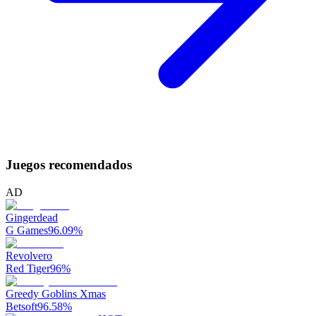
Juegos recomendados
AD
Gingerdead
G Games
96.09
%
Revolvero
Red Tiger
96
%
Greedy Goblins Xmas
Betsoft
96.58
%