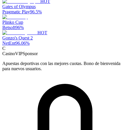
HOT
Gates of Olympus
Pragmatic Play
96.5
%
Plinko Cup
Betsoft
96
%
HOT
Gonzo's Quest 2
NetEnt
96.06
%
C
CasinoVIP
Sponsor
Apuestas deportivas con las mejores cuotas. Bono de bienvenida
para nuevos usuarios.