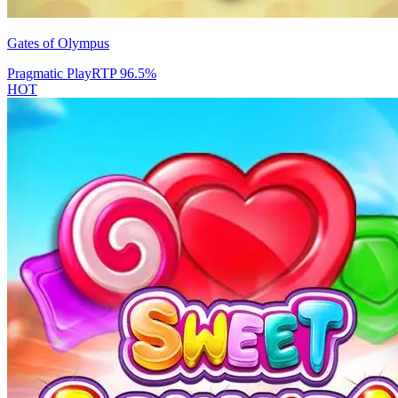
Gates of Olympus
Pragmatic Play
RTP
96.5
%
HOT