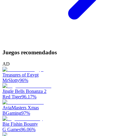
Juegos recomendados
AD
Treasures of Egypt
MrSlotty
96
%
Jingle Bells Bonanza 2
Red Tiger
96.17
%
AviaMasters Xmas
BGaming
97
%
Big Fishin Bounty
G Games
96.06
%