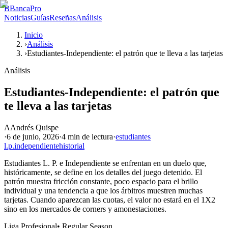
B
BancaPro
Noticias
Guías
Reseñas
Análisis
Inicio
›
Análisis
›
Estudiantes-Independiente: el patrón que te lleva a las tarjetas
Análisis
Estudiantes-Independiente: el patrón que
te lleva a las tarjetas
A
Andrés Quispe
·
6 de junio, 2026
·
4 min
de lectura
·
estudiantes
l.p.
independiente
historial
Estudiantes L. P. e Independiente se enfrentan en un duelo que,
históricamente, se define en los detalles del juego detenido. El
patrón muestra fricción constante, poco espacio para el brillo
individual y una tendencia a que los árbitros muestren muchas
tarjetas. Cuando aparezcan las cuotas, el valor no estará en el 1X2
sino en los mercados de corners y amonestaciones.
Liga Profesional
•
Regular Season