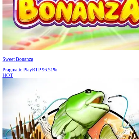
Sweet Bonanza
Pragmatic Play
RTP
96.51
%
HOT