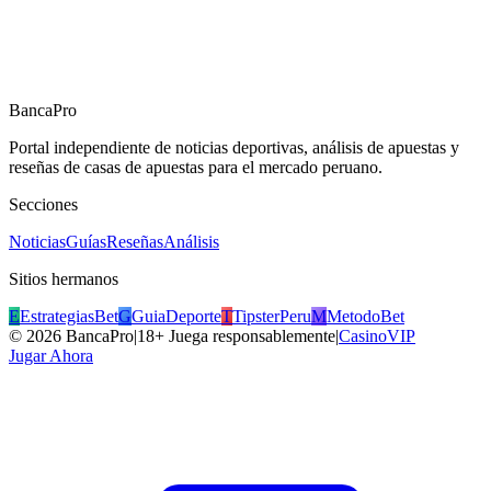
BancaPro
Portal independiente de noticias deportivas, análisis de apuestas y
reseñas de casas de apuestas para el mercado peruano.
Secciones
Noticias
Guías
Reseñas
Análisis
Sitios hermanos
E
EstrategiasBet
G
GuiaDeporte
T
TipsterPeru
M
MetodoBet
©
2026
BancaPro
|
18+ Juega responsablemente
|
CasinoVIP
Jugar Ahora