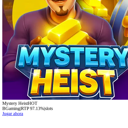
Mystery Heist
HOT
BGaming
|
RTP
97.13
%
|
slots
Jugar ahora