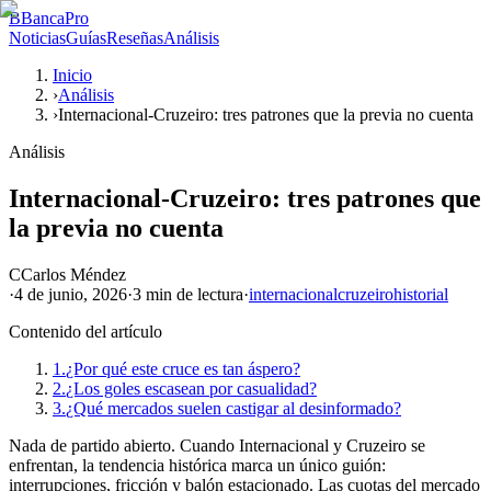
B
BancaPro
Noticias
Guías
Reseñas
Análisis
Inicio
›
Análisis
›
Internacional-Cruzeiro: tres patrones que la previa no cuenta
Análisis
Internacional-Cruzeiro: tres patrones que
la previa no cuenta
C
Carlos Méndez
·
4 de junio, 2026
·
3 min
de lectura
·
internacional
cruzeiro
historial
Contenido del artículo
1.
¿Por qué este cruce es tan áspero?
2.
¿Los goles escasean por casualidad?
3.
¿Qué mercados suelen castigar al desinformado?
Nada de partido abierto. Cuando Internacional y Cruzeiro se
enfrentan, la tendencia histórica marca un único guión:
interrupciones, fricción y balón estacionado. Las cuotas del mercado