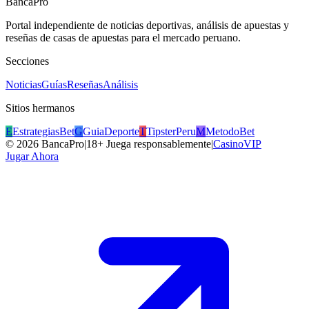
BancaPro
Portal independiente de noticias deportivas, análisis de apuestas y
reseñas de casas de apuestas para el mercado peruano.
Secciones
Noticias
Guías
Reseñas
Análisis
Sitios hermanos
E
EstrategiasBet
G
GuiaDeporte
T
TipsterPeru
M
MetodoBet
©
2026
BancaPro
|
18+ Juega responsablemente
|
CasinoVIP
Jugar Ahora