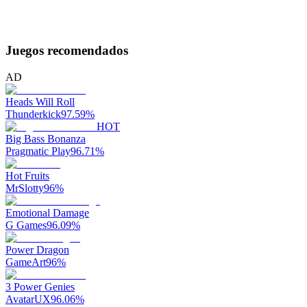
Juegos recomendados
AD
Heads Will Roll
Thunderkick
97.59
%
HOT
Big Bass Bonanza
Pragmatic Play
96.71
%
Hot Fruits
MrSlotty
96
%
Emotional Damage
G Games
96.09
%
Power Dragon
GameArt
96
%
3 Power Genies
AvatarUX
96.06
%