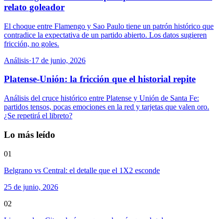
relato goleador
El choque entre Flamengo y Sao Paulo tiene un patrón histórico que
contradice la expectativa de un partido abierto. Los datos sugieren
fricción, no goles.
Análisis
·
17 de junio, 2026
Platense-Unión: la fricción que el historial repite
Análisis del cruce histórico entre Platense y Unión de Santa Fe:
partidos tensos, pocas emociones en la red y tarjetas que valen oro.
¿Se repetirá el libreto?
Lo más leído
01
Belgrano vs Central: el detalle que el 1X2 esconde
25 de junio, 2026
02