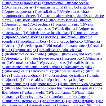
(
1
)
#
apuesta
(
1
)
#
apuestas liga profesional
(
1
)
#
chapecoense
(
1
)
#
corners apuestas
(
1
)
#
analisis historial
(
1
)
#
futbol argentino
(
1
)
#
previas apuestas
(
1
)
#
estadisticas
(
1
)
#
serie a brasileirao
(
1
)
#
pronóstico córners
(
1
)
#
mercado alternativo
(
1
)
#
analisis
(
1
)
#
serie
a brasil
(
1
)
#
historial apuestas
(
1
)
#
apuestas serie a
(
1
)
#
táctica
(
1
)
#
pumas unam
(
1
)
#
cf pachuca
(
1
)
#
cuotas liga mx
(
1
)
#
valor
apuestas
(
1
)
#
pronostico apuestas
(
1
)
#
club tijuana
(
1
)
#
tigres uanl
(
1
)
#
cruz azul
(
1
)
#
club deportivo los chankas
(
1
)
#
cuotas apuestas
(
1
)
#
probabilidad histórica
(
1
)
#
torino
(
1
)
#
ac milan
(
1
)
#
seattle
sounders
(
1
)
#
portland timbers
(
1
)
#
pronóstico histórico
(
1
)
#
monza
(
1
)
#
cusco
(
1
)
#
atletico grau
(
1
)
#
historial enfrentamientos
(
1
)
#
análisis
liga 1
(
1
)
#
gimnasia lp
(
1
)
#
estadísticas
(
1
)
#
los chankas
(
1
)
#
estudiantes de rio cuarto
(
1
)
#
tigre
(
1
)
#
new england revolution
(
1
)
#
toronto fc
(
1
)
#
major league soccer
(
1
)
#
pronóstico
(
1
)
#
gimnasia
m.
(
1
)
#
central cordoba
(
1
)
#
previa apuestas
(
1
)
#
analisis táctico
(
1
)
#
charlotte
(
1
)
#
atlanta united
(
1
)
#
mls
(
1
)
#
los angeles galaxy
(
1
)
#
los angeles fc
(
1
)
#
cuotas mls
(
1
)
#
apuestas tarjetas
(
1
)
#
am i in
love
(
1
)
#
shine soundtrack
(
1
)
#
junta nacional de justicia
(
1
)
#
junta
(
1
)
#
justicia
(
1
)
#
once caldas
(
1
)
#
posiciones liga betplay
(
1
)
#
heidenheim
(
1
)
#
alejandro tabilo
(
1
)
#
challenger aix en provence
(
1
)
#
tabla libertadores
(
1
)
#
posiciones libertadores
(
1
)
#
apuestas copa
libertadores
(
1
)
#
nba playoffs
(
1
)
#
lebron james
(
1
)
#
inter milan
(
1
)
#
racing
(
1
)
#
racing louisville
(
1
)
#
orlando pride
(
1
)
#
getafe
(
1
)
#
mainz
(
1
)
#
espanyol
(
1
)
#
fixture liga 1
(
1
)
#
lyon
(
1
)
#
granja
(
1
)
#
la
granja vip peru
(
1
)
#
apuestas online
(
1
)
#
napoli vs lazio
(
1
)
#
europa