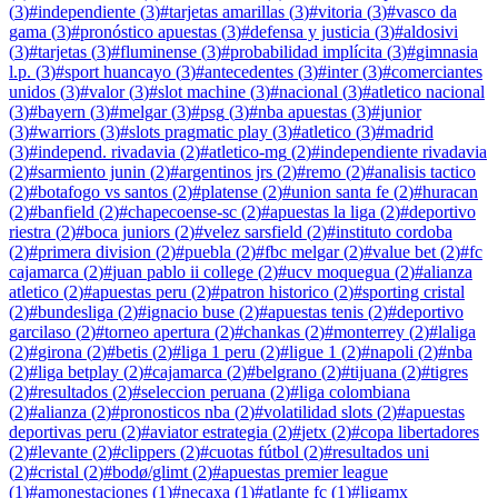
(
3
)
#
independiente
(
3
)
#
tarjetas amarillas
(
3
)
#
vitoria
(
3
)
#
vasco da
gama
(
3
)
#
pronóstico apuestas
(
3
)
#
defensa y justicia
(
3
)
#
aldosivi
(
3
)
#
tarjetas
(
3
)
#
fluminense
(
3
)
#
probabilidad implícita
(
3
)
#
gimnasia
l.p.
(
3
)
#
sport huancayo
(
3
)
#
antecedentes
(
3
)
#
inter
(
3
)
#
comerciantes
unidos
(
3
)
#
valor
(
3
)
#
slot machine
(
3
)
#
nacional
(
3
)
#
atletico nacional
(
3
)
#
bayern
(
3
)
#
melgar
(
3
)
#
psg
(
3
)
#
nba apuestas
(
3
)
#
junior
(
3
)
#
warriors
(
3
)
#
slots pragmatic play
(
3
)
#
atletico
(
3
)
#
madrid
(
3
)
#
independ. rivadavia
(
2
)
#
atletico-mg
(
2
)
#
independiente rivadavia
(
2
)
#
sarmiento junin
(
2
)
#
argentinos jrs
(
2
)
#
remo
(
2
)
#
analisis tactico
(
2
)
#
botafogo vs santos
(
2
)
#
platense
(
2
)
#
union santa fe
(
2
)
#
huracan
(
2
)
#
banfield
(
2
)
#
chapecoense-sc
(
2
)
#
apuestas la liga
(
2
)
#
deportivo
riestra
(
2
)
#
boca juniors
(
2
)
#
velez sarsfield
(
2
)
#
instituto cordoba
(
2
)
#
primera division
(
2
)
#
puebla
(
2
)
#
fbc melgar
(
2
)
#
value bet
(
2
)
#
fc
cajamarca
(
2
)
#
juan pablo ii college
(
2
)
#
ucv moquegua
(
2
)
#
alianza
atletico
(
2
)
#
apuestas peru
(
2
)
#
patron historico
(
2
)
#
sporting cristal
(
2
)
#
bundesliga
(
2
)
#
ignacio buse
(
2
)
#
apuestas tenis
(
2
)
#
deportivo
garcilaso
(
2
)
#
torneo apertura
(
2
)
#
chankas
(
2
)
#
monterrey
(
2
)
#
laliga
(
2
)
#
girona
(
2
)
#
betis
(
2
)
#
liga 1 peru
(
2
)
#
ligue 1
(
2
)
#
napoli
(
2
)
#
nba
(
2
)
#
liga betplay
(
2
)
#
cajamarca
(
2
)
#
belgrano
(
2
)
#
tijuana
(
2
)
#
tigres
(
2
)
#
resultados
(
2
)
#
seleccion peruana
(
2
)
#
liga colombiana
(
2
)
#
alianza
(
2
)
#
pronosticos nba
(
2
)
#
volatilidad slots
(
2
)
#
apuestas
deportivas peru
(
2
)
#
aviator estrategia
(
2
)
#
jetx
(
2
)
#
copa libertadores
(
2
)
#
levante
(
2
)
#
clippers
(
2
)
#
cuotas fútbol
(
2
)
#
resultados uni
(
2
)
#
cristal
(
2
)
#
bodø/glimt
(
2
)
#
apuestas premier league
(
1
)
#
amonestaciones
(
1
)
#
necaxa
(
1
)
#
atlante fc
(
1
)
#
ligamx