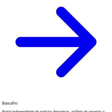
BancaPro
Portal independiente de noticias deportivas, análisis de apuestas y