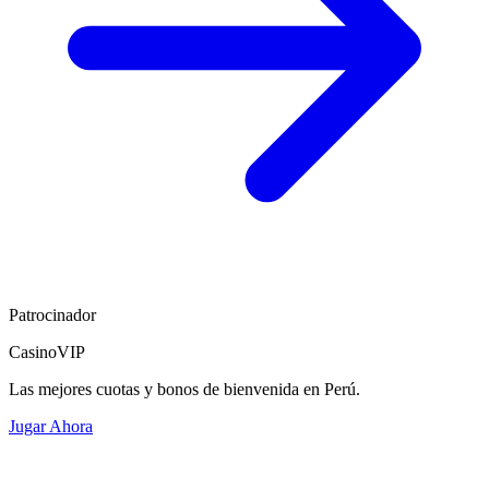
Patrocinador
CasinoVIP
Las mejores cuotas y bonos de bienvenida en Perú.
Jugar Ahora