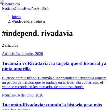
B
BancaPro
Noticias
Guías
Reseñas
Análisis
Inicio
›
#independ. rivadavia
#
independ. rivadavia
2
artículos
Análisis
·
24 de junio, 2026
Tucumán vs Rivadavia: la tarjeta que el historial ya
pinta amarilla
El cruce entre Atlético Tucumán e Independiente Rivadavia arrastra
un patrón de fricción que se traduce en tarjetas. Sin cuotas aún, el
valor se esconde en los mercados de amonestaciones.
Noticias
·
16 de junio, 2026
Tucumán-Rivadavia: cuando la historia pesa más