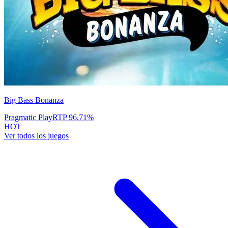
Big Bass Bonanza
Pragmatic Play
RTP
96.71
%
HOT
Ver todos los juegos