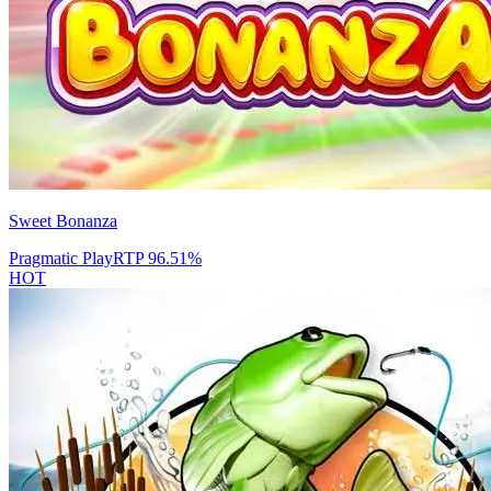
Sweet Bonanza
Pragmatic Play
RTP
96.51
%
HOT