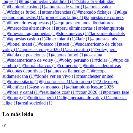
ingles
(
1
)
#
tragamonedas volatilidad
(
1
)
#
slots alta volatilidad
(
1
)
#
bankroll casino
(
1
)
#
apuestas de valor
(
1
)
#
cuotas valor
(
1
)
#
fichajes futbol
(
1
)
#
transferencias
(
1
)
#
mercado fichajes
(
1
)
#
liga
española apuestas
(
1
)
#
pronosticos la liga
(
1
)
#
apuestas de corners
(
1
)
#
libertadores apuestas
(
1
)
#
equipos peruanos libertadores
(
1
)
#
mercados alternativos
(
1
)
#
peru eliminatorias
(
1
)
#
blanquirroja
(
1
)
#
nuevas tragamonedas
(
1
)
#
slots nuevos
(
1
)
#
lanzamientos slots
(
1
)
#
apuestas casino
(
1
)
#
inter miami
(
1
)
#
lafc
(
1
)
#
apuestas mls
(
1
)
#
lionel messi
(
1
)
#
osasco
(
1
)
#
sesi
(
1
)
#
sudamericano de clubes
voley
(
1
)
#
apuestas voley 2026
(
1
)
#
san martin
(
1
)
#
voley peru
(
1
)
#
tabla de posiciones
(
1
)
#
cuotas futbol
(
1
)
#
osasuna
(
1
)
#
sudamericano de voley
(
1
)
#
voley peruano
(
1
)
#
dolar
(
1
)
#
tipo de
cambio
(
1
)
#
hernán barcos
(
1
)
#
comercio
(
1
)
#
noticias deportivas
(
1
)
#
cuotas deportivas
(
1
)
#
lanus vs flamengo
(
1
)
#
recopa
sudamericana
(
1
)
#
donde ver en vivo
(
1
)
#
manchester united
(
1
)
#
universitario
(
1
)
#
joao fonseca
(
1
)
#
rio open
(
1
)
#
2 de mayo
(
1
)
#
benfica
(
1
)
#
psg vs monaco
(
1
)
#
champions league 2026
(
1
)
#
hora y canal
(
1
)
#
resultados coar
(
1
)
#
coar 2026
(
1
)
#
primera fase
(
1
)
#
unprg
(
1
)
#
noticias perú
(
1
)
#
liga peruana de voley
(
1
)
#
apuestas
laliga
(
1
)
#
real sociedad
(
1
)
Lo más leído
01