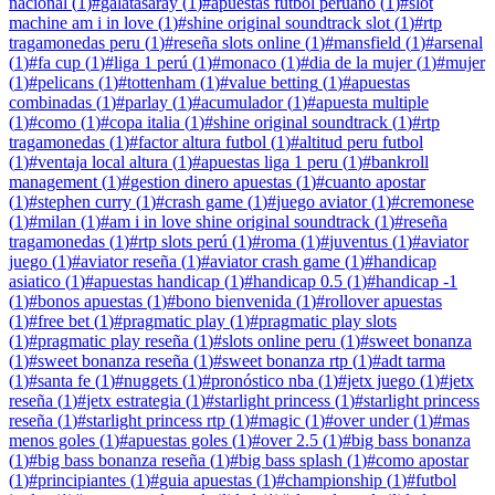
nacional
(
1
)
#
galatasaray
(
1
)
#
apuestas fútbol peruano
(
1
)
#
slot
machine am i in love
(
1
)
#
shine original soundtrack slot
(
1
)
#
rtp
tragamonedas peru
(
1
)
#
reseña slots online
(
1
)
#
mansfield
(
1
)
#
arsenal
(
1
)
#
fa cup
(
1
)
#
liga 1 perú
(
1
)
#
monaco
(
1
)
#
dia de la mujer
(
1
)
#
mujer
(
1
)
#
pelicans
(
1
)
#
tottenham
(
1
)
#
value betting
(
1
)
#
apuestas
combinadas
(
1
)
#
parlay
(
1
)
#
acumulador
(
1
)
#
apuesta multiple
(
1
)
#
como
(
1
)
#
copa italia
(
1
)
#
shine original soundtrack
(
1
)
#
rtp
tragamonedas
(
1
)
#
factor altura futbol
(
1
)
#
altitud peru futbol
(
1
)
#
ventaja local altura
(
1
)
#
apuestas liga 1 peru
(
1
)
#
bankroll
management
(
1
)
#
gestion dinero apuestas
(
1
)
#
cuanto apostar
(
1
)
#
stephen curry
(
1
)
#
crash game
(
1
)
#
juego aviator
(
1
)
#
cremonese
(
1
)
#
milan
(
1
)
#
am i in love shine original soundtrack
(
1
)
#
reseña
tragamonedas
(
1
)
#
rtp slots perú
(
1
)
#
roma
(
1
)
#
juventus
(
1
)
#
aviator
juego
(
1
)
#
aviator reseña
(
1
)
#
aviator crash game
(
1
)
#
handicap
asiatico
(
1
)
#
apuestas handicap
(
1
)
#
handicap 0.5
(
1
)
#
handicap -1
(
1
)
#
bonos apuestas
(
1
)
#
bono bienvenida
(
1
)
#
rollover apuestas
(
1
)
#
free bet
(
1
)
#
pragmatic play
(
1
)
#
pragmatic play slots
(
1
)
#
pragmatic play reseña
(
1
)
#
slots online peru
(
1
)
#
sweet bonanza
(
1
)
#
sweet bonanza reseña
(
1
)
#
sweet bonanza rtp
(
1
)
#
adt tarma
(
1
)
#
santa fe
(
1
)
#
nuggets
(
1
)
#
pronóstico nba
(
1
)
#
jetx juego
(
1
)
#
jetx
reseña
(
1
)
#
jetx estrategia
(
1
)
#
starlight princess
(
1
)
#
starlight princess
reseña
(
1
)
#
starlight princess rtp
(
1
)
#
magic
(
1
)
#
over under
(
1
)
#
mas
menos goles
(
1
)
#
apuestas goles
(
1
)
#
over 2.5
(
1
)
#
big bass bonanza
(
1
)
#
big bass bonanza reseña
(
1
)
#
big bass splash
(
1
)
#
como apostar
(
1
)
#
principiantes
(
1
)
#
guia apuestas
(
1
)
#
championship
(
1
)
#
futbol