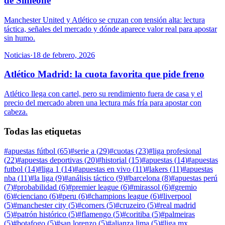
de Simeone
Manchester United y Atlético se cruzan con tensión alta: lectura
táctica, señales del mercado y dónde aparece valor real para apostar
sin humo.
Noticias
·
18 de febrero, 2026
Atlético Madrid: la cuota favorita que pide freno
Atlético llega con cartel, pero su rendimiento fuera de casa y el
precio del mercado abren una lectura más fría para apostar con
cabeza.
Todas las etiquetas
#
apuestas fútbol
(
65
)
#
serie a
(
29
)
#
cuotas
(
23
)
#
liga profesional
(
22
)
#
apuestas deportivas
(
20
)
#
historial
(
15
)
#
apuestas
(
14
)
#
apuestas
futbol
(
14
)
#
liga 1
(
14
)
#
apuestas en vivo
(
11
)
#
lakers
(
11
)
#
apuestas
nba
(
11
)
#
la liga
(
9
)
#
análisis táctico
(
9
)
#
barcelona
(
8
)
#
apuestas perú
(
7
)
#
probabilidad
(
6
)
#
premier league
(
6
)
#
mirassol
(
6
)
#
gremio
(
6
)
#
cienciano
(
6
)
#
peru
(
6
)
#
champions league
(
6
)
#
liverpool
(
5
)
#
manchester city
(
5
)
#
corners
(
5
)
#
cruzeiro
(
5
)
#
real madrid
(
5
)
#
patrón histórico
(
5
)
#
flamengo
(
5
)
#
coritiba
(
5
)
#
palmeiras
(
5
)
#
botafogo
(
5
)
#
san lorenzo
(
5
)
#
alianza lima
(
5
)
#
liga mx