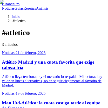
B
BancaPro
Noticias
Guías
Reseñas
Análisis
Inicio
›
#atletico
#
atletico
3
artículos
Noticias
·
21 de febrero, 2026
Atlético Madrid y una cuota favorita que exige
cabeza fría
Atlético llega tensionado y el mercado lo respalda. Mi lectura: hay
valor en líneas alternativas, no en seguir ciegamente al favorito de
Madrid.
Noticias
·
19 de febrero, 2026
Man Utd-Atlético: la cuota castiga tarde al equipo