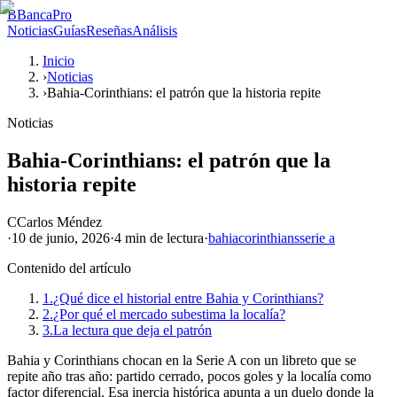
B
BancaPro
Noticias
Guías
Reseñas
Análisis
Inicio
›
Noticias
›
Bahia-Corinthians: el patrón que la historia repite
Noticias
Bahia-Corinthians: el patrón que la
historia repite
C
Carlos Méndez
·
10 de junio, 2026
·
4 min
de lectura
·
bahia
corinthians
serie a
Contenido del artículo
1.
¿Qué dice el historial entre Bahia y Corinthians?
2.
¿Por qué el mercado subestima la localía?
3.
La lectura que deja el patrón
Bahia y Corinthians chocan en la Serie A con un libreto que se
repite año tras año: partido cerrado, pocos goles y la localía como
factor diferencial. Esa inercia histórica apunta a un duelo donde la