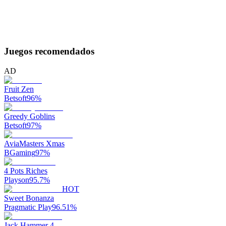
Juegos recomendados
AD
Fruit Zen
Betsoft
96
%
Greedy Goblins
Betsoft
97
%
AviaMasters Xmas
BGaming
97
%
4 Pots Riches
Playson
95.7
%
HOT
Sweet Bonanza
Pragmatic Play
96.51
%
Jack Hammer 4