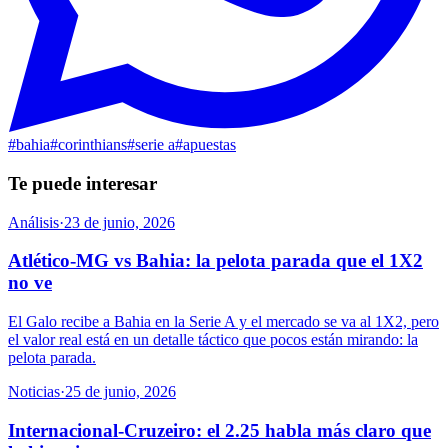
#
bahia
#
corinthians
#
serie a
#
apuestas
Te puede interesar
Análisis
·
23 de junio, 2026
Atlético-MG vs Bahia: la pelota parada que el 1X2
no ve
El Galo recibe a Bahia en la Serie A y el mercado se va al 1X2, pero
el valor real está en un detalle táctico que pocos están mirando: la
pelota parada.
Noticias
·
25 de junio, 2026
Internacional-Cruzeiro: el 2.25 habla más claro que