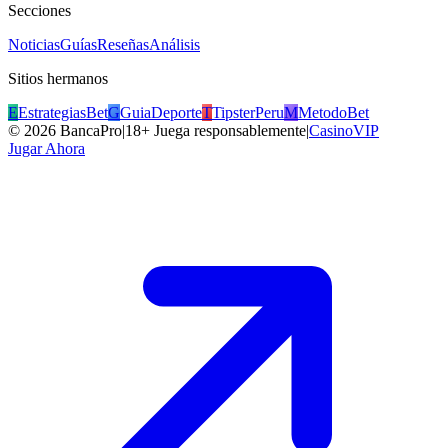
Secciones
Noticias
Guías
Reseñas
Análisis
Sitios hermanos
E
EstrategiasBet
G
GuiaDeporte
T
TipsterPeru
M
MetodoBet
©
2026
BancaPro
|
18+ Juega responsablemente
|
CasinoVIP
Jugar Ahora