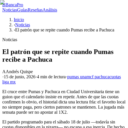
B
BancaPro
Noticias
Guías
Reseñas
Análisis
Inicio
›
Noticias
›
El patrón que se repite cuando Pumas recibe a Pachuca
Noticias
El patrón que se repite cuando Pumas
recibe a Pachuca
A
Andrés Quispe
·
15 de junio, 2026
·
4 min
de lectura
·
pumas unam
cf pachuca
cuotas
liga mx
El cruce entre Pumas y Pachuca en Ciudad Universitaria tiene un
guion que el calendario insiste en repetir. Antes de que las cuotas
confirmen lo obvio, el historial dicta una lectura fría: el favorito local
no siempre paga, pero ciertos patrones se mantienen. La jugada más
sensata puede ser no apostar al 1X2.
El partido programado para el sábado 18 de julio —todavía sin
cuotas disponibles en la pizarra— no escapa a esa inercia. De hecho,