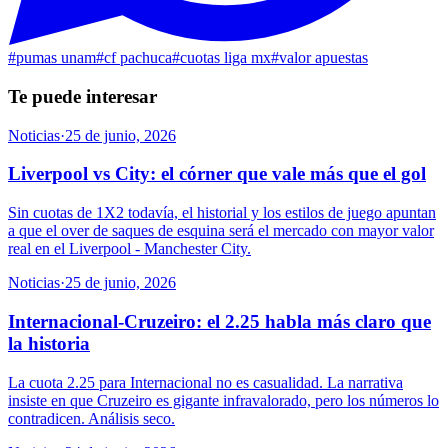
#
pumas unam
#
cf pachuca
#
cuotas liga mx
#
valor apuestas
Te puede interesar
Noticias
·
25 de junio, 2026
Liverpool vs City: el córner que vale más que el gol
Sin cuotas de 1X2 todavía, el historial y los estilos de juego apuntan
a que el over de saques de esquina será el mercado con mayor valor
real en el Liverpool - Manchester City.
Noticias
·
25 de junio, 2026
Internacional-Cruzeiro: el 2.25 habla más claro que
la historia
La cuota 2.25 para Internacional no es casualidad. La narrativa
insiste en que Cruzeiro es gigante infravalorado, pero los números lo
contradicen. Análisis seco.