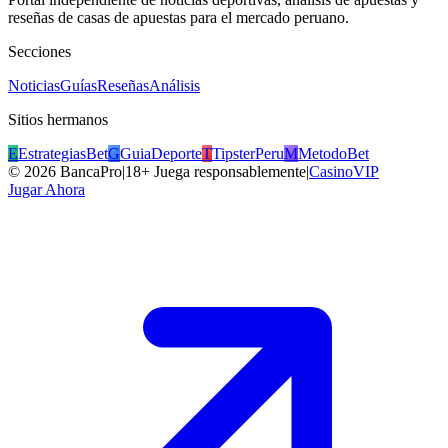
reseñas de casas de apuestas para el mercado peruano.
Secciones
Noticias
Guías
Reseñas
Análisis
Sitios hermanos
E
EstrategiasBet
G
GuiaDeporte
T
TipsterPeru
M
MetodoBet
©
2026
BancaPro
|
18+ Juega responsablemente
|
CasinoVIP
Jugar Ahora