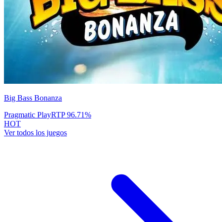
Big Bass Bonanza
Pragmatic Play
RTP
96.71
%
HOT
Ver todos los juegos