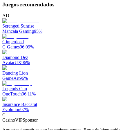
Juegos recomendados
AD
Serengeti Sunrise
Mancala Gaming
95
%
Gingerdead
G Games
96.09
%
Diamond Dez
AvatarUX
96
%
Dancing Lion
GameArt
96
%
Legends Cup
OneTouch
96.11
%
Insurance Baccarat
Evolution
97
%
C
CasinoVIP
Sponsor
Apuestas deportivas con las mejores cuotas. Bono de bienvenida