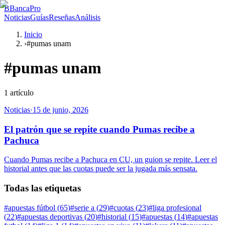
B
BancaPro
Noticias
Guías
Reseñas
Análisis
Inicio
›
#pumas unam
#
pumas unam
1
artículo
Noticias
·
15 de junio, 2026
El patrón que se repite cuando Pumas recibe a
Pachuca
Cuando Pumas recibe a Pachuca en CU, un guion se repite. Leer el
historial antes que las cuotas puede ser la jugada más sensata.
Todas las etiquetas
#
apuestas fútbol
(
65
)
#
serie a
(
29
)
#
cuotas
(
23
)
#
liga profesional
(
22
)
#
apuestas deportivas
(
20
)
#
historial
(
15
)
#
apuestas
(
14
)
#
apuestas