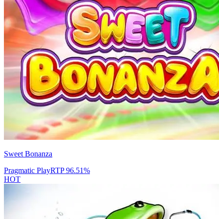
Sweet Bonanza
Pragmatic Play
RTP
96.51
%
HOT