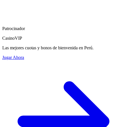
Patrocinador
CasinoVIP
Las mejores cuotas y bonos de bienvenida en Perú.
Jugar Ahora