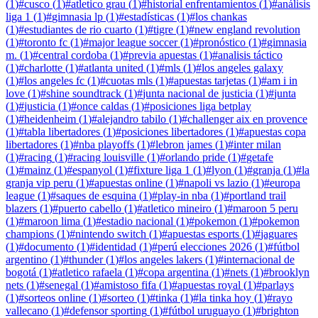
(
1
)
#
cusco
(
1
)
#
atletico grau
(
1
)
#
historial enfrentamientos
(
1
)
#
análisis
liga 1
(
1
)
#
gimnasia lp
(
1
)
#
estadísticas
(
1
)
#
los chankas
(
1
)
#
estudiantes de rio cuarto
(
1
)
#
tigre
(
1
)
#
new england revolution
(
1
)
#
toronto fc
(
1
)
#
major league soccer
(
1
)
#
pronóstico
(
1
)
#
gimnasia
m.
(
1
)
#
central cordoba
(
1
)
#
previa apuestas
(
1
)
#
analisis táctico
(
1
)
#
charlotte
(
1
)
#
atlanta united
(
1
)
#
mls
(
1
)
#
los angeles galaxy
(
1
)
#
los angeles fc
(
1
)
#
cuotas mls
(
1
)
#
apuestas tarjetas
(
1
)
#
am i in
love
(
1
)
#
shine soundtrack
(
1
)
#
junta nacional de justicia
(
1
)
#
junta
(
1
)
#
justicia
(
1
)
#
once caldas
(
1
)
#
posiciones liga betplay
(
1
)
#
heidenheim
(
1
)
#
alejandro tabilo
(
1
)
#
challenger aix en provence
(
1
)
#
tabla libertadores
(
1
)
#
posiciones libertadores
(
1
)
#
apuestas copa
libertadores
(
1
)
#
nba playoffs
(
1
)
#
lebron james
(
1
)
#
inter milan
(
1
)
#
racing
(
1
)
#
racing louisville
(
1
)
#
orlando pride
(
1
)
#
getafe
(
1
)
#
mainz
(
1
)
#
espanyol
(
1
)
#
fixture liga 1
(
1
)
#
lyon
(
1
)
#
granja
(
1
)
#
la
granja vip peru
(
1
)
#
apuestas online
(
1
)
#
napoli vs lazio
(
1
)
#
europa
league
(
1
)
#
saques de esquina
(
1
)
#
play-in nba
(
1
)
#
portland trail
blazers
(
1
)
#
puerto cabello
(
1
)
#
atletico mineiro
(
1
)
#
maroon 5 peru
(
1
)
#
maroon lima
(
1
)
#
estadio nacional
(
1
)
#
pokemon
(
1
)
#
pokemon
champions
(
1
)
#
nintendo switch
(
1
)
#
apuestas esports
(
1
)
#
jaguares
(
1
)
#
documento
(
1
)
#
identidad
(
1
)
#
perú elecciones 2026
(
1
)
#
fútbol
argentino
(
1
)
#
thunder
(
1
)
#
los angeles lakers
(
1
)
#
internacional de
bogotá
(
1
)
#
atletico rafaela
(
1
)
#
copa argentina
(
1
)
#
nets
(
1
)
#
brooklyn
nets
(
1
)
#
senegal
(
1
)
#
amistoso fifa
(
1
)
#
apuestas royal
(
1
)
#
parlays
(
1
)
#
sorteos online
(
1
)
#
sorteo
(
1
)
#
tinka
(
1
)
#
la tinka hoy
(
1
)
#
rayo
vallecano
(
1
)
#
defensor sporting
(
1
)
#
fútbol uruguayo
(
1
)
#
brighton