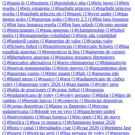
(
1
)
#
santa fe
(
1
)
#
nuggets
(
1
)
#
pronóstico nba
(
1
)
#
jetx juego
(
1
)
#
jetx
reseña
(
1
)
#
jetx estrategia
(
1
)
#
starlight princess
(
1
)
#
starlight princess
reseña
(
1
)
#
starlight princess rtp
(
1
)
#
magic
(
1
)
#
over under
(
1
)
#
mas
menos goles
(
1
)
#
apuestas goles
(
1
)
#
over 2.5
(
1
)
#
big bass bonanza
(
1
)
#
big bass bonanza reseña
(
1
)
#
big bass splash
(
1
)
#
como apostar
(
1
)
#
principiantes
(
1
)
#
guia apuestas
(
1
)
#
championship
(
1
)
#
futbol
ingles
(
1
)
#
tragamonedas volatilidad
(
1
)
#
slots alta volatilidad
(
1
)
#
bankroll casino
(
1
)
#
apuestas de valor
(
1
)
#
cuotas valor
(
1
)
#
fichajes futbol
(
1
)
#
transferencias
(
1
)
#
mercado fichajes
(
1
)
#
liga
española apuestas
(
1
)
#
pronosticos la liga
(
1
)
#
apuestas de corners
(
1
)
#
libertadores apuestas
(
1
)
#
equipos peruanos libertadores
(
1
)
#
mercados alternativos
(
1
)
#
peru eliminatorias
(
1
)
#
blanquirroja
(
1
)
#
nuevas tragamonedas
(
1
)
#
slots nuevos
(
1
)
#
lanzamientos slots
(
1
)
#
apuestas casino
(
1
)
#
inter miami
(
1
)
#
lafc
(
1
)
#
apuestas mls
(
1
)
#
lionel messi
(
1
)
#
osasco
(
1
)
#
sesi
(
1
)
#
sudamericano de clubes
voley
(
1
)
#
apuestas voley 2026
(
1
)
#
san martin
(
1
)
#
voley peru
(
1
)
#
tabla de posiciones
(
1
)
#
cuotas futbol
(
1
)
#
osasuna
(
1
)
#
sudamericano de voley
(
1
)
#
voley peruano
(
1
)
#
dolar
(
1
)
#
tipo de
cambio
(
1
)
#
hernán barcos
(
1
)
#
comercio
(
1
)
#
noticias deportivas
(
1
)
#
cuotas deportivas
(
1
)
#
lanus vs flamengo
(
1
)
#
recopa
sudamericana
(
1
)
#
donde ver en vivo
(
1
)
#
manchester united
(
1
)
#
universitario
(
1
)
#
joao fonseca
(
1
)
#
rio open
(
1
)
#
2 de mayo
(
1
)
#
benfica
(
1
)
#
psg vs monaco
(
1
)
#
champions league 2026
(
1
)
#
hora y canal
(
1
)
#
resultados coar
(
1
)
#
coar 2026
(
1
)
#
primera fase
(
1
)
#
unprg
(
1
)
#
noticias perú
(
1
)
#
liga peruana de voley
(
1
)
#
apuestas