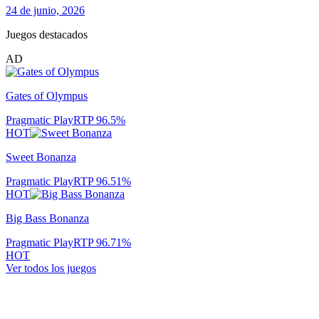
24 de junio, 2026
Juegos destacados
AD
Gates of Olympus
Pragmatic Play
RTP
96.5
%
HOT
Sweet Bonanza
Pragmatic Play
RTP
96.51
%
HOT
Big Bass Bonanza
Pragmatic Play
RTP
96.71
%
HOT
Ver todos los juegos