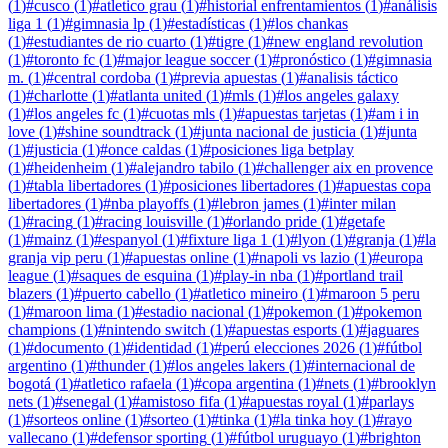
(
1
)
#
cusco
(
1
)
#
atletico grau
(
1
)
#
historial enfrentamientos
(
1
)
#
análisis
liga 1
(
1
)
#
gimnasia lp
(
1
)
#
estadísticas
(
1
)
#
los chankas
(
1
)
#
estudiantes de rio cuarto
(
1
)
#
tigre
(
1
)
#
new england revolution
(
1
)
#
toronto fc
(
1
)
#
major league soccer
(
1
)
#
pronóstico
(
1
)
#
gimnasia
m.
(
1
)
#
central cordoba
(
1
)
#
previa apuestas
(
1
)
#
analisis táctico
(
1
)
#
charlotte
(
1
)
#
atlanta united
(
1
)
#
mls
(
1
)
#
los angeles galaxy
(
1
)
#
los angeles fc
(
1
)
#
cuotas mls
(
1
)
#
apuestas tarjetas
(
1
)
#
am i in
love
(
1
)
#
shine soundtrack
(
1
)
#
junta nacional de justicia
(
1
)
#
junta
(
1
)
#
justicia
(
1
)
#
once caldas
(
1
)
#
posiciones liga betplay
(
1
)
#
heidenheim
(
1
)
#
alejandro tabilo
(
1
)
#
challenger aix en provence
(
1
)
#
tabla libertadores
(
1
)
#
posiciones libertadores
(
1
)
#
apuestas copa
libertadores
(
1
)
#
nba playoffs
(
1
)
#
lebron james
(
1
)
#
inter milan
(
1
)
#
racing
(
1
)
#
racing louisville
(
1
)
#
orlando pride
(
1
)
#
getafe
(
1
)
#
mainz
(
1
)
#
espanyol
(
1
)
#
fixture liga 1
(
1
)
#
lyon
(
1
)
#
granja
(
1
)
#
la
granja vip peru
(
1
)
#
apuestas online
(
1
)
#
napoli vs lazio
(
1
)
#
europa
league
(
1
)
#
saques de esquina
(
1
)
#
play-in nba
(
1
)
#
portland trail
blazers
(
1
)
#
puerto cabello
(
1
)
#
atletico mineiro
(
1
)
#
maroon 5 peru
(
1
)
#
maroon lima
(
1
)
#
estadio nacional
(
1
)
#
pokemon
(
1
)
#
pokemon
champions
(
1
)
#
nintendo switch
(
1
)
#
apuestas esports
(
1
)
#
jaguares
(
1
)
#
documento
(
1
)
#
identidad
(
1
)
#
perú elecciones 2026
(
1
)
#
fútbol
argentino
(
1
)
#
thunder
(
1
)
#
los angeles lakers
(
1
)
#
internacional de
bogotá
(
1
)
#
atletico rafaela
(
1
)
#
copa argentina
(
1
)
#
nets
(
1
)
#
brooklyn
nets
(
1
)
#
senegal
(
1
)
#
amistoso fifa
(
1
)
#
apuestas royal
(
1
)
#
parlays
(
1
)
#
sorteos online
(
1
)
#
sorteo
(
1
)
#
tinka
(
1
)
#
la tinka hoy
(
1
)
#
rayo
vallecano
(
1
)
#
defensor sporting
(
1
)
#
fútbol uruguayo
(
1
)
#
brighton