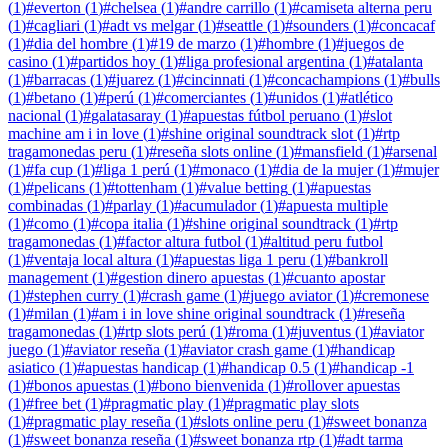
(
1
)
#
everton
(
1
)
#
chelsea
(
1
)
#
andre carrillo
(
1
)
#
camiseta alterna peru
(
1
)
#
cagliari
(
1
)
#
adt vs melgar
(
1
)
#
seattle
(
1
)
#
sounders
(
1
)
#
concacaf
(
1
)
#
dia del hombre
(
1
)
#
19 de marzo
(
1
)
#
hombre
(
1
)
#
juegos de
casino
(
1
)
#
partidos hoy
(
1
)
#
liga profesional argentina
(
1
)
#
atalanta
(
1
)
#
barracas
(
1
)
#
juarez
(
1
)
#
cincinnati
(
1
)
#
concachampions
(
1
)
#
bulls
(
1
)
#
betano
(
1
)
#
perú
(
1
)
#
comerciantes
(
1
)
#
unidos
(
1
)
#
atlético
nacional
(
1
)
#
galatasaray
(
1
)
#
apuestas fútbol peruano
(
1
)
#
slot
machine am i in love
(
1
)
#
shine original soundtrack slot
(
1
)
#
rtp
tragamonedas peru
(
1
)
#
reseña slots online
(
1
)
#
mansfield
(
1
)
#
arsenal
(
1
)
#
fa cup
(
1
)
#
liga 1 perú
(
1
)
#
monaco
(
1
)
#
dia de la mujer
(
1
)
#
mujer
(
1
)
#
pelicans
(
1
)
#
tottenham
(
1
)
#
value betting
(
1
)
#
apuestas
combinadas
(
1
)
#
parlay
(
1
)
#
acumulador
(
1
)
#
apuesta multiple
(
1
)
#
como
(
1
)
#
copa italia
(
1
)
#
shine original soundtrack
(
1
)
#
rtp
tragamonedas
(
1
)
#
factor altura futbol
(
1
)
#
altitud peru futbol
(
1
)
#
ventaja local altura
(
1
)
#
apuestas liga 1 peru
(
1
)
#
bankroll
management
(
1
)
#
gestion dinero apuestas
(
1
)
#
cuanto apostar
(
1
)
#
stephen curry
(
1
)
#
crash game
(
1
)
#
juego aviator
(
1
)
#
cremonese
(
1
)
#
milan
(
1
)
#
am i in love shine original soundtrack
(
1
)
#
reseña
tragamonedas
(
1
)
#
rtp slots perú
(
1
)
#
roma
(
1
)
#
juventus
(
1
)
#
aviator
juego
(
1
)
#
aviator reseña
(
1
)
#
aviator crash game
(
1
)
#
handicap
asiatico
(
1
)
#
apuestas handicap
(
1
)
#
handicap 0.5
(
1
)
#
handicap -1
(
1
)
#
bonos apuestas
(
1
)
#
bono bienvenida
(
1
)
#
rollover apuestas
(
1
)
#
free bet
(
1
)
#
pragmatic play
(
1
)
#
pragmatic play slots
(
1
)
#
pragmatic play reseña
(
1
)
#
slots online peru
(
1
)
#
sweet bonanza
(
1
)
#
sweet bonanza reseña
(
1
)
#
sweet bonanza rtp
(
1
)
#
adt tarma