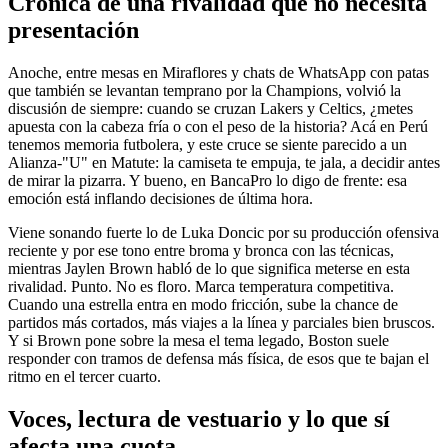
Crónica de una rivalidad que no necesita
presentación
Anoche, entre mesas en Miraflores y chats de WhatsApp con patas
que también se levantan temprano por la Champions, volvió la
discusión de siempre: cuando se cruzan Lakers y Celtics, ¿metes
apuesta con la cabeza fría o con el peso de la historia? Acá en Perú
tenemos memoria futbolera, y este cruce se siente parecido a un
Alianza-"U" en Matute: la camiseta te empuja, te jala, a decidir antes
de mirar la pizarra. Y bueno, en BancaPro lo digo de frente: esa
emoción está inflando decisiones de última hora.
Viene sonando fuerte lo de Luka Doncic por su producción ofensiva
reciente y por ese tono entre broma y bronca con las técnicas,
mientras Jaylen Brown habló de lo que significa meterse en esta
rivalidad. Punto. No es floro. Marca temperatura competitiva.
Cuando una estrella entra en modo fricción, sube la chance de
partidos más cortados, más viajes a la línea y parciales bien bruscos.
Y si Brown pone sobre la mesa el tema legado, Boston suele
responder con tramos de defensa más física, de esos que te bajan el
ritmo en el tercer cuarto.
Voces, lectura de vestuario y lo que sí
afecta una cuota