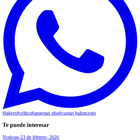
#
lakers
#
celtics
#
apuestas nba
#
cuotas baloncesto
Te puede interesar
Noticias
·
23 de febrero, 2026