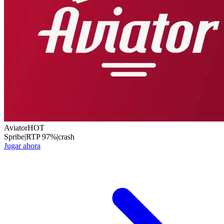
Aviator
HOT
Spribe
|
RTP
97
%
|
crash
Jugar ahora