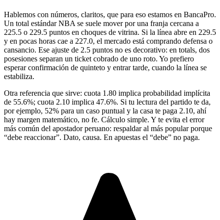
Hablemos con números, claritos, que para eso estamos en BancaPro.
Un total estándar NBA se suele mover por una franja cercana a
225.5 o 229.5 puntos en choques de vitrina. Si la línea abre en 229.5
y en pocas horas cae a 227.0, el mercado está comprando defensa o
cansancio. Ese ajuste de 2.5 puntos no es decorativo: en totals, dos
posesiones separan un ticket cobrado de uno roto. Yo prefiero
esperar confirmación de quinteto y entrar tarde, cuando la línea se
estabiliza.
Otra referencia que sirve: cuota 1.80 implica probabilidad implícita
de 55.6%; cuota 2.10 implica 47.6%. Si tu lectura del partido te da,
por ejemplo, 52% para un caso puntual y la casa te paga 2.10, ahí
hay margen matemático, no fe. Cálculo simple. Y te evita el error
más común del apostador peruano: respaldar al más popular porque
“debe reaccionar”. Dato, causa. En apuestas el “debe” no paga.