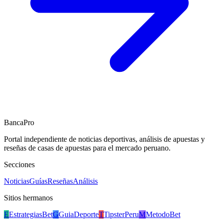
BancaPro
Portal independiente de noticias deportivas, análisis de apuestas y
reseñas de casas de apuestas para el mercado peruano.
Secciones
Noticias
Guías
Reseñas
Análisis
Sitios hermanos
E
EstrategiasBet
G
GuiaDeporte
T
TipsterPeru
M
MetodoBet