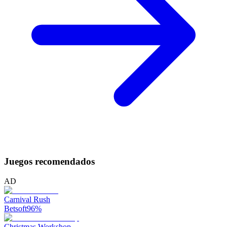
Juegos recomendados
AD
Carnival Rush
Betsoft
96
%
Christmas Workshop