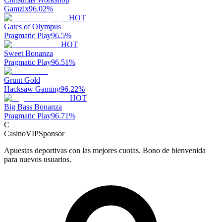
Gamzix
96.02
%
HOT
Gates of Olympus
Pragmatic Play
96.5
%
HOT
Sweet Bonanza
Pragmatic Play
96.51
%
Grunt Gold
Hacksaw Gaming
96.22
%
HOT
Big Bass Bonanza
Pragmatic Play
96.71
%
C
CasinoVIP
Sponsor
Apuestas deportivas con las mejores cuotas. Bono de bienvenida
para nuevos usuarios.