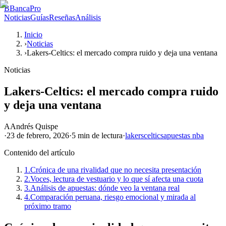
B
BancaPro
Noticias
Guías
Reseñas
Análisis
Inicio
›
Noticias
›
Lakers-Celtics: el mercado compra ruido y deja una ventana
Noticias
Lakers-Celtics: el mercado compra ruido
y deja una ventana
A
Andrés Quispe
·
23 de febrero, 2026
·
5 min
de lectura
·
lakers
celtics
apuestas nba
Contenido del artículo
1.
Crónica de una rivalidad que no necesita presentación
2.
Voces, lectura de vestuario y lo que sí afecta una cuota
3.
Análisis de apuestas: dónde veo la ventana real
4.
Comparación peruana, riesgo emocional y mirada al
próximo tramo