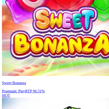
Sweet Bonanza
Pragmatic Play
RTP
96.51
%
HOT