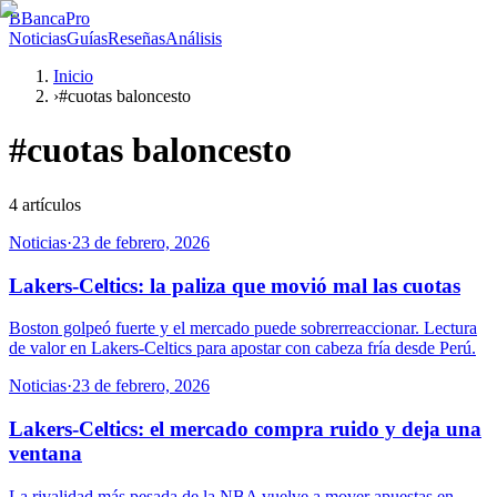
B
BancaPro
Noticias
Guías
Reseñas
Análisis
Inicio
›
#cuotas baloncesto
#
cuotas baloncesto
4
artículos
Noticias
·
23 de febrero, 2026
Lakers-Celtics: la paliza que movió mal las cuotas
Boston golpeó fuerte y el mercado puede sobrerreaccionar. Lectura
de valor en Lakers-Celtics para apostar con cabeza fría desde Perú.
Noticias
·
23 de febrero, 2026
Lakers-Celtics: el mercado compra ruido y deja una
ventana
La rivalidad más pesada de la NBA vuelve a mover apuestas en