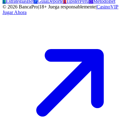
E
EstrategiasBet
G
GuiaDeporte
T
TipsterPeru
M
MetodoBet
©
2026
BancaPro
|
18+ Juega responsablemente
|
CasinoVIP
Jugar Ahora