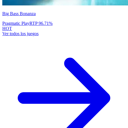
Big Bass Bonanza
Pragmatic Play
RTP
96.71
%
HOT
Ver todos los juegos