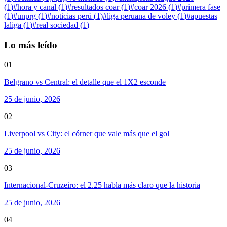
(
1
)
#
hora y canal
(
1
)
#
resultados coar
(
1
)
#
coar 2026
(
1
)
#
primera fase
(
1
)
#
unprg
(
1
)
#
noticias perú
(
1
)
#
liga peruana de voley
(
1
)
#
apuestas
laliga
(
1
)
#
real sociedad
(
1
)
Lo más leído
01
Belgrano vs Central: el detalle que el 1X2 esconde
25 de junio, 2026
02
Liverpool vs City: el córner que vale más que el gol
25 de junio, 2026
03
Internacional-Cruzeiro: el 2.25 habla más claro que la historia
25 de junio, 2026
04