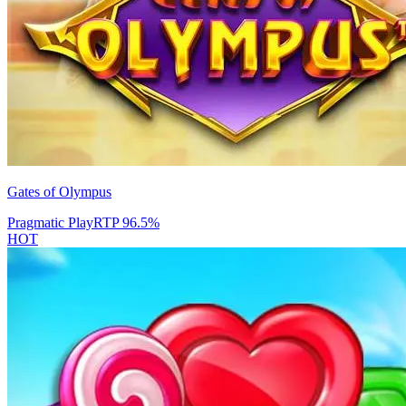
Gates of Olympus
Pragmatic Play
RTP
96.5
%
HOT