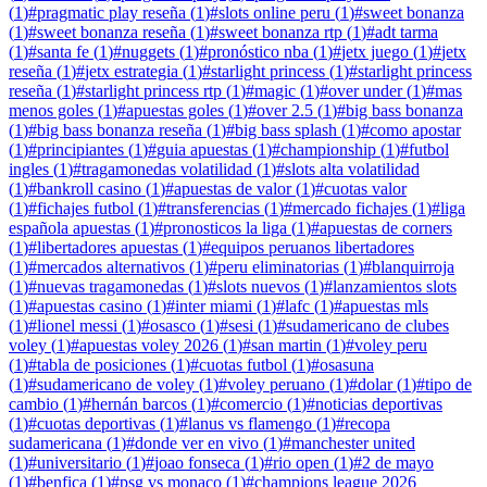
(
1
)
#
pragmatic play reseña
(
1
)
#
slots online peru
(
1
)
#
sweet bonanza
(
1
)
#
sweet bonanza reseña
(
1
)
#
sweet bonanza rtp
(
1
)
#
adt tarma
(
1
)
#
santa fe
(
1
)
#
nuggets
(
1
)
#
pronóstico nba
(
1
)
#
jetx juego
(
1
)
#
jetx
reseña
(
1
)
#
jetx estrategia
(
1
)
#
starlight princess
(
1
)
#
starlight princess
reseña
(
1
)
#
starlight princess rtp
(
1
)
#
magic
(
1
)
#
over under
(
1
)
#
mas
menos goles
(
1
)
#
apuestas goles
(
1
)
#
over 2.5
(
1
)
#
big bass bonanza
(
1
)
#
big bass bonanza reseña
(
1
)
#
big bass splash
(
1
)
#
como apostar
(
1
)
#
principiantes
(
1
)
#
guia apuestas
(
1
)
#
championship
(
1
)
#
futbol
ingles
(
1
)
#
tragamonedas volatilidad
(
1
)
#
slots alta volatilidad
(
1
)
#
bankroll casino
(
1
)
#
apuestas de valor
(
1
)
#
cuotas valor
(
1
)
#
fichajes futbol
(
1
)
#
transferencias
(
1
)
#
mercado fichajes
(
1
)
#
liga
española apuestas
(
1
)
#
pronosticos la liga
(
1
)
#
apuestas de corners
(
1
)
#
libertadores apuestas
(
1
)
#
equipos peruanos libertadores
(
1
)
#
mercados alternativos
(
1
)
#
peru eliminatorias
(
1
)
#
blanquirroja
(
1
)
#
nuevas tragamonedas
(
1
)
#
slots nuevos
(
1
)
#
lanzamientos slots
(
1
)
#
apuestas casino
(
1
)
#
inter miami
(
1
)
#
lafc
(
1
)
#
apuestas mls
(
1
)
#
lionel messi
(
1
)
#
osasco
(
1
)
#
sesi
(
1
)
#
sudamericano de clubes
voley
(
1
)
#
apuestas voley 2026
(
1
)
#
san martin
(
1
)
#
voley peru
(
1
)
#
tabla de posiciones
(
1
)
#
cuotas futbol
(
1
)
#
osasuna
(
1
)
#
sudamericano de voley
(
1
)
#
voley peruano
(
1
)
#
dolar
(
1
)
#
tipo de
cambio
(
1
)
#
hernán barcos
(
1
)
#
comercio
(
1
)
#
noticias deportivas
(
1
)
#
cuotas deportivas
(
1
)
#
lanus vs flamengo
(
1
)
#
recopa
sudamericana
(
1
)
#
donde ver en vivo
(
1
)
#
manchester united
(
1
)
#
universitario
(
1
)
#
joao fonseca
(
1
)
#
rio open
(
1
)
#
2 de mayo
(
1
)
#
benfica
(
1
)
#
psg vs monaco
(
1
)
#
champions league 2026