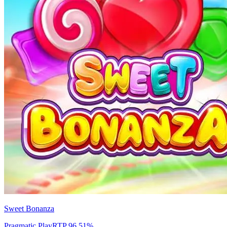
Sweet Bonanza
Pragmatic Play
RTP
96.51
%