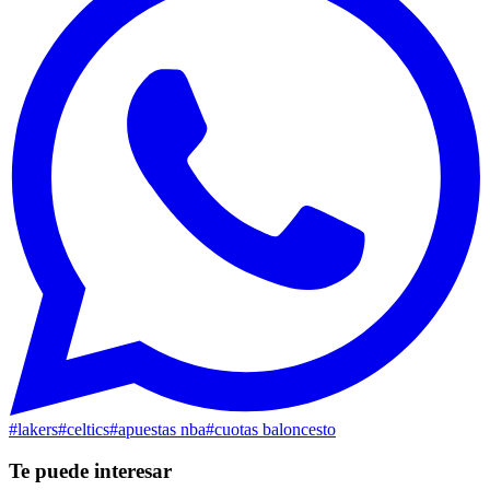
#
lakers
#
celtics
#
apuestas nba
#
cuotas baloncesto
Te puede interesar