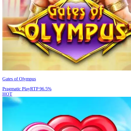
Gates of Olympus
Pragmatic Play
RTP
96.5
%
HOT