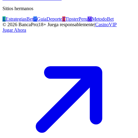
Sitios hermanos
E
EstrategiasBet
G
GuiaDeporte
T
TipsterPeru
M
MetodoBet
©
2026
BancaPro
|
18+ Juega responsablemente
|
CasinoVIP
Jugar Ahora