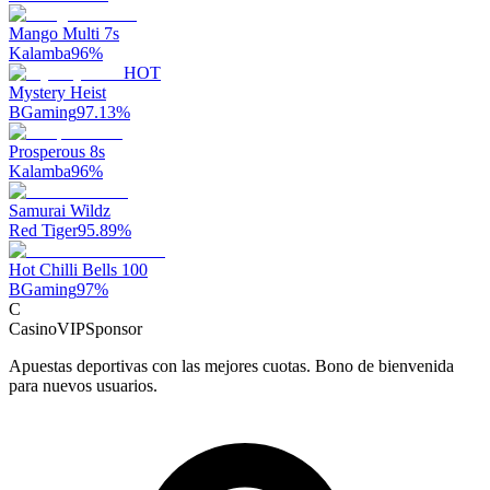
Mango Multi 7s
Kalamba
96
%
HOT
Mystery Heist
BGaming
97.13
%
Prosperous 8s
Kalamba
96
%
Samurai Wildz
Red Tiger
95.89
%
Hot Chilli Bells 100
BGaming
97
%
C
CasinoVIP
Sponsor
Apuestas deportivas con las mejores cuotas. Bono de bienvenida
para nuevos usuarios.