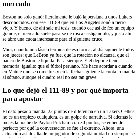
mercado
Boston no solo ganó: literalmente le bajó la persiana a unos Lakers
desconocidos, con ese 111-89 que en Los Ángeles sonó a fierro
viejo. Y bueno, de ahí sale mi tesis: cuando cae así de feo un equipo
grande, el mercado suele pasarse de rosca castigándolo, y justo ahí
se abre una cuota interesante para el siguiente cruce.
Mira, cuando un clásico termina de esa forma, al día siguiente todos
son jueces: que LeBron ya fue, que la rotación no alcanza, que el
banco de Boston te liquida. Pasa siempre. Y el deporte tiene
memoria, igualito que el fútbol peruano. Me hace acordar a cuando
en Matute uno se come tres y en la fecha siguiente la cuota lo manda
al sótano, aunque el cuadro real no sea tan grave.
Lo que dejó el 111-89 y por qué importa
para apostar
El dato pesado manda: 22 puntos de diferencia en un Lakers-Celtics
no es un tropiezo cualquiera, es un golpe de narrativa. Si además le
metes la noche de Payton Pritchard con 30 puntos, se entiende
perfecto por qué la conversación se fue al extremo. Ahora, una
actuación así de alta de un jugador de segunda unidad no siempre se