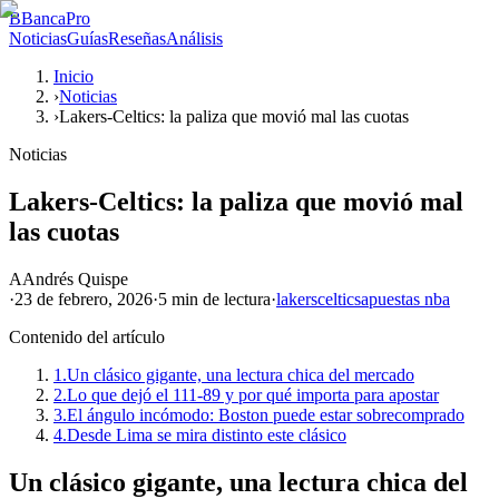
B
BancaPro
Noticias
Guías
Reseñas
Análisis
Inicio
›
Noticias
›
Lakers-Celtics: la paliza que movió mal las cuotas
Noticias
Lakers-Celtics: la paliza que movió mal
las cuotas
A
Andrés Quispe
·
23 de febrero, 2026
·
5 min
de lectura
·
lakers
celtics
apuestas nba
Contenido del artículo
1.
Un clásico gigante, una lectura chica del mercado
2.
Lo que dejó el 111-89 y por qué importa para apostar
3.
El ángulo incómodo: Boston puede estar sobrecomprado
4.
Desde Lima se mira distinto este clásico
Un clásico gigante, una lectura chica del