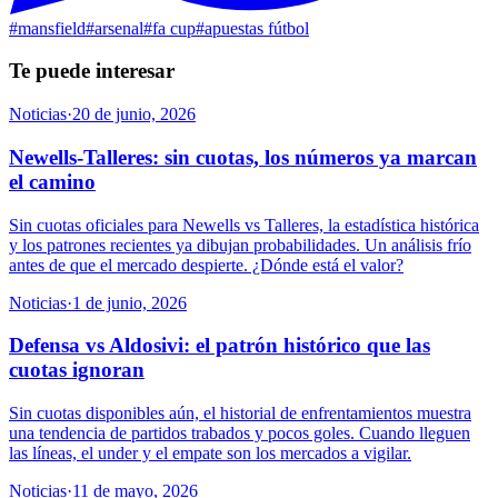
#
mansfield
#
arsenal
#
fa cup
#
apuestas fútbol
Te puede interesar
Noticias
·
20 de junio, 2026
Newells-Talleres: sin cuotas, los números ya marcan
el camino
Sin cuotas oficiales para Newells vs Talleres, la estadística histórica
y los patrones recientes ya dibujan probabilidades. Un análisis frío
antes de que el mercado despierte. ¿Dónde está el valor?
Noticias
·
1 de junio, 2026
Defensa vs Aldosivi: el patrón histórico que las
cuotas ignoran
Sin cuotas disponibles aún, el historial de enfrentamientos muestra
una tendencia de partidos trabados y pocos goles. Cuando lleguen
las líneas, el under y el empate son los mercados a vigilar.
Noticias
·
11 de mayo, 2026