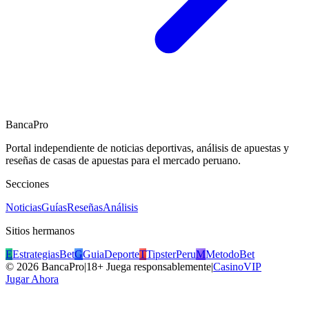
BancaPro
Portal independiente de noticias deportivas, análisis de apuestas y
reseñas de casas de apuestas para el mercado peruano.
Secciones
Noticias
Guías
Reseñas
Análisis
Sitios hermanos
E
EstrategiasBet
G
GuiaDeporte
T
TipsterPeru
M
MetodoBet
©
2026
BancaPro
|
18+ Juega responsablemente
|
CasinoVIP
Jugar Ahora