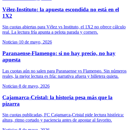
Vélez-Instituto: la apuesta escondida no está en el
1X2
Sin cuotas abiertas para Vélez vs Instituto, el 1X2 no ofrece cálculo
real. La lectura fría apunta a pelota parada y corners.
Noticias
·
10 de mayo, 2026
Paranaense-Flamengo: si no hay precio, no hay
apuesta
Las cuotas aún no salen para Paranaense vs Flamengo. Sin números
reales, la mejor lectura es fría: narrativa afuera y billetera quieta.
Noticias
·
8 de mayo, 2026
Cajamarca-Cristal: la historia pesa más que la
pizarra
Sin cuotas publicadas, FC Cajamarca-Cristal pide lectura histórica:
altura, ritmo cortado y paciencia antes de apostar al favorito.
Noticias
·
8 de mayo, 2026