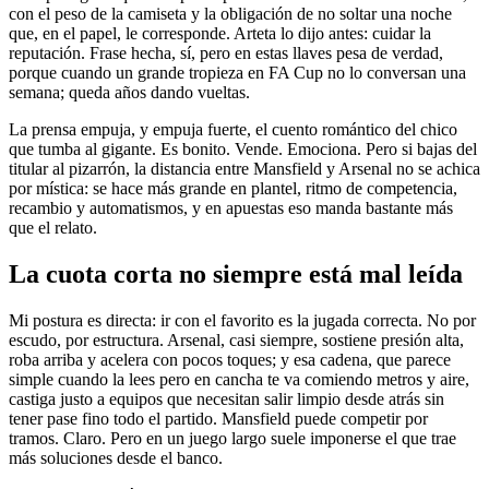
con el peso de la camiseta y la obligación de no soltar una noche
que, en el papel, le corresponde. Arteta lo dijo antes: cuidar la
reputación. Frase hecha, sí, pero en estas llaves pesa de verdad,
porque cuando un grande tropieza en FA Cup no lo conversan una
semana; queda años dando vueltas.
La prensa empuja, y empuja fuerte, el cuento romántico del chico
que tumba al gigante. Es bonito. Vende. Emociona. Pero si bajas del
titular al pizarrón, la distancia entre Mansfield y Arsenal no se achica
por mística: se hace más grande en plantel, ritmo de competencia,
recambio y automatismos, y en apuestas eso manda bastante más
que el relato.
La cuota corta no siempre está mal leída
Mi postura es directa: ir con el favorito es la jugada correcta. No por
escudo, por estructura. Arsenal, casi siempre, sostiene presión alta,
roba arriba y acelera con pocos toques; y esa cadena, que parece
simple cuando la lees pero en cancha te va comiendo metros y aire,
castiga justo a equipos que necesitan salir limpio desde atrás sin
tener pase fino todo el partido. Mansfield puede competir por
tramos. Claro. Pero en un juego largo suele imponerse el que trae
más soluciones desde el banco.