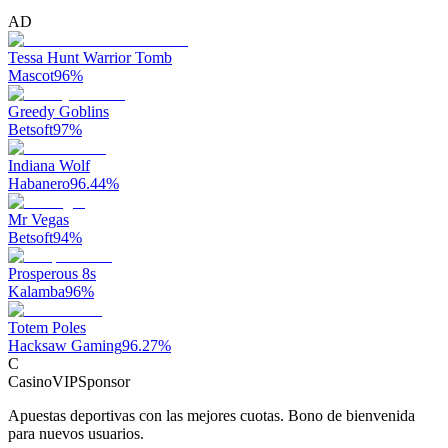
AD
Tessa Hunt Warrior Tomb
Mascot
96
%
Greedy Goblins
Betsoft
97
%
Indiana Wolf
Habanero
96.44
%
Mr Vegas
Betsoft
94
%
Prosperous 8s
Kalamba
96
%
Totem Poles
Hacksaw Gaming
96.27
%
C
CasinoVIP
Sponsor
Apuestas deportivas con las mejores cuotas. Bono de bienvenida
para nuevos usuarios.