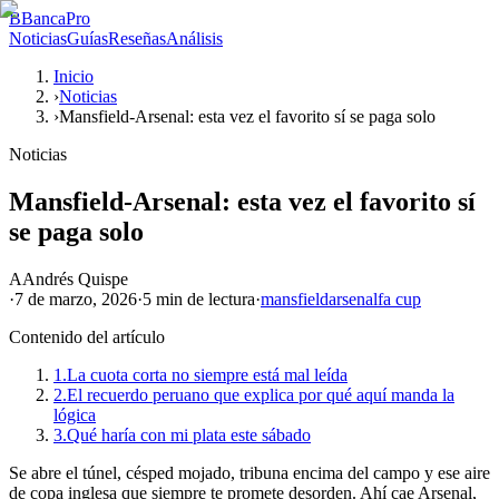
B
BancaPro
Noticias
Guías
Reseñas
Análisis
Inicio
›
Noticias
›
Mansfield-Arsenal: esta vez el favorito sí se paga solo
Noticias
Mansfield-Arsenal: esta vez el favorito sí
se paga solo
A
Andrés Quispe
·
7 de marzo, 2026
·
5 min
de lectura
·
mansfield
arsenal
fa cup
Contenido del artículo
1.
La cuota corta no siempre está mal leída
2.
El recuerdo peruano que explica por qué aquí manda la
lógica
3.
Qué haría con mi plata este sábado
Se abre el túnel, césped mojado, tribuna encima del campo y ese aire
de copa inglesa que siempre te promete desorden. Ahí cae Arsenal,