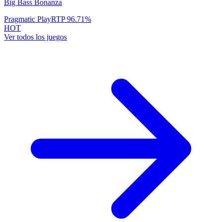
Big Bass Bonanza
Pragmatic Play
RTP
96.71
%
HOT
Ver todos los juegos