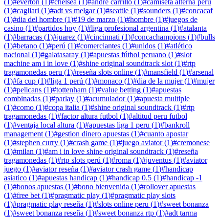
(
1
)
#
everton
(
1
)
#
chelsea
(
1
)
#
andre carrillo
(
1
)
#
camiseta alterna peru
(
1
)
#
cagliari
(
1
)
#
adt vs melgar
(
1
)
#
seattle
(
1
)
#
sounders
(
1
)
#
concacaf
(
1
)
#
dia del hombre
(
1
)
#
19 de marzo
(
1
)
#
hombre
(
1
)
#
juegos de
casino
(
1
)
#
partidos hoy
(
1
)
#
liga profesional argentina
(
1
)
#
atalanta
(
1
)
#
barracas
(
1
)
#
juarez
(
1
)
#
cincinnati
(
1
)
#
concachampions
(
1
)
#
bulls
(
1
)
#
betano
(
1
)
#
perú
(
1
)
#
comerciantes
(
1
)
#
unidos
(
1
)
#
atlético
nacional
(
1
)
#
galatasaray
(
1
)
#
apuestas fútbol peruano
(
1
)
#
slot
machine am i in love
(
1
)
#
shine original soundtrack slot
(
1
)
#
rtp
tragamonedas peru
(
1
)
#
reseña slots online
(
1
)
#
mansfield
(
1
)
#
arsenal
(
1
)
#
fa cup
(
1
)
#
liga 1 perú
(
1
)
#
monaco
(
1
)
#
dia de la mujer
(
1
)
#
mujer
(
1
)
#
pelicans
(
1
)
#
tottenham
(
1
)
#
value betting
(
1
)
#
apuestas
combinadas
(
1
)
#
parlay
(
1
)
#
acumulador
(
1
)
#
apuesta multiple
(
1
)
#
como
(
1
)
#
copa italia
(
1
)
#
shine original soundtrack
(
1
)
#
rtp
tragamonedas
(
1
)
#
factor altura futbol
(
1
)
#
altitud peru futbol
(
1
)
#
ventaja local altura
(
1
)
#
apuestas liga 1 peru
(
1
)
#
bankroll
management
(
1
)
#
gestion dinero apuestas
(
1
)
#
cuanto apostar
(
1
)
#
stephen curry
(
1
)
#
crash game
(
1
)
#
juego aviator
(
1
)
#
cremonese
(
1
)
#
milan
(
1
)
#
am i in love shine original soundtrack
(
1
)
#
reseña
tragamonedas
(
1
)
#
rtp slots perú
(
1
)
#
roma
(
1
)
#
juventus
(
1
)
#
aviator
juego
(
1
)
#
aviator reseña
(
1
)
#
aviator crash game
(
1
)
#
handicap
asiatico
(
1
)
#
apuestas handicap
(
1
)
#
handicap 0.5
(
1
)
#
handicap -1
(
1
)
#
bonos apuestas
(
1
)
#
bono bienvenida
(
1
)
#
rollover apuestas
(
1
)
#
free bet
(
1
)
#
pragmatic play
(
1
)
#
pragmatic play slots
(
1
)
#
pragmatic play reseña
(
1
)
#
slots online peru
(
1
)
#
sweet bonanza
(
1
)
#
sweet bonanza reseña
(
1
)
#
sweet bonanza rtp
(
1
)
#
adt tarma