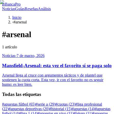
B
BancaPro
Noticias
Guías
Reseñas
Análisis
Inicio
›
#arsenal
#
arsenal
1
artículo
Noticias
·
7 de marzo, 2026
Mansfield-Arsenal: esta vez el favorito sí se paga solo
Arsenal llega al cruce con argumentos tácticos y de plantel que
sostienen la cuota corta. Esta vez, ir con el favorito no es seguir
humo: es leer bien.
Todas las etiquetas
#
apuestas fútbol
(
65
)
#
serie a
(
29
)
#
cuotas
(
23
)
#
liga profesional
(
22
)
#
apuestas deportivas
(
20
)
#
historial
(
15
)
#
apuestas
(
14
)
#
apuestas
futbol
(
14
)
#
liga 1
(
14
)
#
apuestas en vivo
(
11
)
#
lakers
(
11
)
#
apuestas