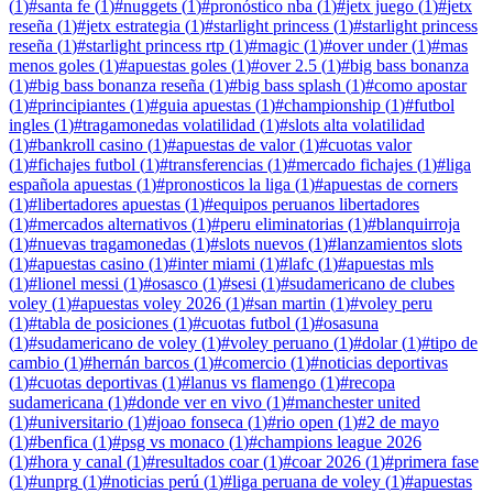
(
1
)
#
santa fe
(
1
)
#
nuggets
(
1
)
#
pronóstico nba
(
1
)
#
jetx juego
(
1
)
#
jetx
reseña
(
1
)
#
jetx estrategia
(
1
)
#
starlight princess
(
1
)
#
starlight princess
reseña
(
1
)
#
starlight princess rtp
(
1
)
#
magic
(
1
)
#
over under
(
1
)
#
mas
menos goles
(
1
)
#
apuestas goles
(
1
)
#
over 2.5
(
1
)
#
big bass bonanza
(
1
)
#
big bass bonanza reseña
(
1
)
#
big bass splash
(
1
)
#
como apostar
(
1
)
#
principiantes
(
1
)
#
guia apuestas
(
1
)
#
championship
(
1
)
#
futbol
ingles
(
1
)
#
tragamonedas volatilidad
(
1
)
#
slots alta volatilidad
(
1
)
#
bankroll casino
(
1
)
#
apuestas de valor
(
1
)
#
cuotas valor
(
1
)
#
fichajes futbol
(
1
)
#
transferencias
(
1
)
#
mercado fichajes
(
1
)
#
liga
española apuestas
(
1
)
#
pronosticos la liga
(
1
)
#
apuestas de corners
(
1
)
#
libertadores apuestas
(
1
)
#
equipos peruanos libertadores
(
1
)
#
mercados alternativos
(
1
)
#
peru eliminatorias
(
1
)
#
blanquirroja
(
1
)
#
nuevas tragamonedas
(
1
)
#
slots nuevos
(
1
)
#
lanzamientos slots
(
1
)
#
apuestas casino
(
1
)
#
inter miami
(
1
)
#
lafc
(
1
)
#
apuestas mls
(
1
)
#
lionel messi
(
1
)
#
osasco
(
1
)
#
sesi
(
1
)
#
sudamericano de clubes
voley
(
1
)
#
apuestas voley 2026
(
1
)
#
san martin
(
1
)
#
voley peru
(
1
)
#
tabla de posiciones
(
1
)
#
cuotas futbol
(
1
)
#
osasuna
(
1
)
#
sudamericano de voley
(
1
)
#
voley peruano
(
1
)
#
dolar
(
1
)
#
tipo de
cambio
(
1
)
#
hernán barcos
(
1
)
#
comercio
(
1
)
#
noticias deportivas
(
1
)
#
cuotas deportivas
(
1
)
#
lanus vs flamengo
(
1
)
#
recopa
sudamericana
(
1
)
#
donde ver en vivo
(
1
)
#
manchester united
(
1
)
#
universitario
(
1
)
#
joao fonseca
(
1
)
#
rio open
(
1
)
#
2 de mayo
(
1
)
#
benfica
(
1
)
#
psg vs monaco
(
1
)
#
champions league 2026
(
1
)
#
hora y canal
(
1
)
#
resultados coar
(
1
)
#
coar 2026
(
1
)
#
primera fase
(
1
)
#
unprg
(
1
)
#
noticias perú
(
1
)
#
liga peruana de voley
(
1
)
#
apuestas