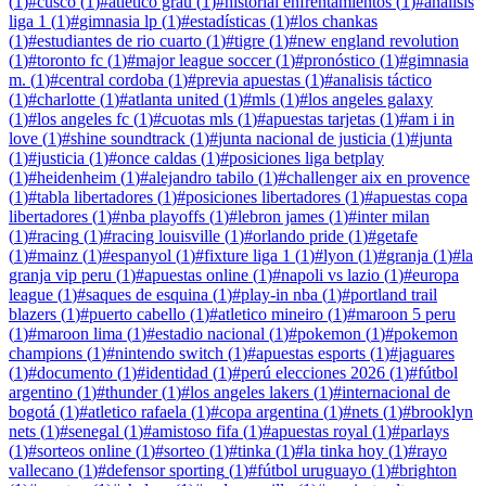
(
1
)
#
cusco
(
1
)
#
atletico grau
(
1
)
#
historial enfrentamientos
(
1
)
#
análisis
liga 1
(
1
)
#
gimnasia lp
(
1
)
#
estadísticas
(
1
)
#
los chankas
(
1
)
#
estudiantes de rio cuarto
(
1
)
#
tigre
(
1
)
#
new england revolution
(
1
)
#
toronto fc
(
1
)
#
major league soccer
(
1
)
#
pronóstico
(
1
)
#
gimnasia
m.
(
1
)
#
central cordoba
(
1
)
#
previa apuestas
(
1
)
#
analisis táctico
(
1
)
#
charlotte
(
1
)
#
atlanta united
(
1
)
#
mls
(
1
)
#
los angeles galaxy
(
1
)
#
los angeles fc
(
1
)
#
cuotas mls
(
1
)
#
apuestas tarjetas
(
1
)
#
am i in
love
(
1
)
#
shine soundtrack
(
1
)
#
junta nacional de justicia
(
1
)
#
junta
(
1
)
#
justicia
(
1
)
#
once caldas
(
1
)
#
posiciones liga betplay
(
1
)
#
heidenheim
(
1
)
#
alejandro tabilo
(
1
)
#
challenger aix en provence
(
1
)
#
tabla libertadores
(
1
)
#
posiciones libertadores
(
1
)
#
apuestas copa
libertadores
(
1
)
#
nba playoffs
(
1
)
#
lebron james
(
1
)
#
inter milan
(
1
)
#
racing
(
1
)
#
racing louisville
(
1
)
#
orlando pride
(
1
)
#
getafe
(
1
)
#
mainz
(
1
)
#
espanyol
(
1
)
#
fixture liga 1
(
1
)
#
lyon
(
1
)
#
granja
(
1
)
#
la
granja vip peru
(
1
)
#
apuestas online
(
1
)
#
napoli vs lazio
(
1
)
#
europa
league
(
1
)
#
saques de esquina
(
1
)
#
play-in nba
(
1
)
#
portland trail
blazers
(
1
)
#
puerto cabello
(
1
)
#
atletico mineiro
(
1
)
#
maroon 5 peru
(
1
)
#
maroon lima
(
1
)
#
estadio nacional
(
1
)
#
pokemon
(
1
)
#
pokemon
champions
(
1
)
#
nintendo switch
(
1
)
#
apuestas esports
(
1
)
#
jaguares
(
1
)
#
documento
(
1
)
#
identidad
(
1
)
#
perú elecciones 2026
(
1
)
#
fútbol
argentino
(
1
)
#
thunder
(
1
)
#
los angeles lakers
(
1
)
#
internacional de
bogotá
(
1
)
#
atletico rafaela
(
1
)
#
copa argentina
(
1
)
#
nets
(
1
)
#
brooklyn
nets
(
1
)
#
senegal
(
1
)
#
amistoso fifa
(
1
)
#
apuestas royal
(
1
)
#
parlays
(
1
)
#
sorteos online
(
1
)
#
sorteo
(
1
)
#
tinka
(
1
)
#
la tinka hoy
(
1
)
#
rayo
vallecano
(
1
)
#
defensor sporting
(
1
)
#
fútbol uruguayo
(
1
)
#
brighton