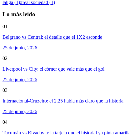
laliga
(
1
)
#
real sociedad
(
1
)
Lo más leído
01
Belgrano vs Central: el detalle que el 1X2 esconde
25 de junio, 2026
02
Liverpool vs City: el córner que vale más que el gol
25 de junio, 2026
03
Internacional-Cruzeiro: el 2.25 habla más claro que la historia
25 de junio, 2026
04
Tucumán vs Rivadavia: la tarjeta que el historial ya pinta amarilla