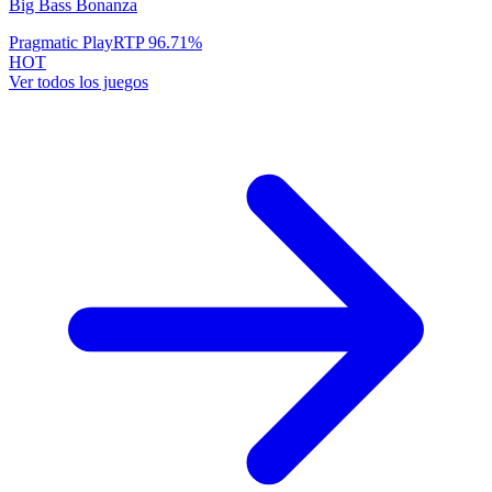
Big Bass Bonanza
Pragmatic Play
RTP
96.71
%
HOT
Ver todos los juegos