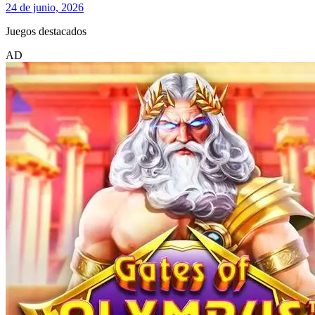
24 de junio, 2026
Juegos destacados
AD