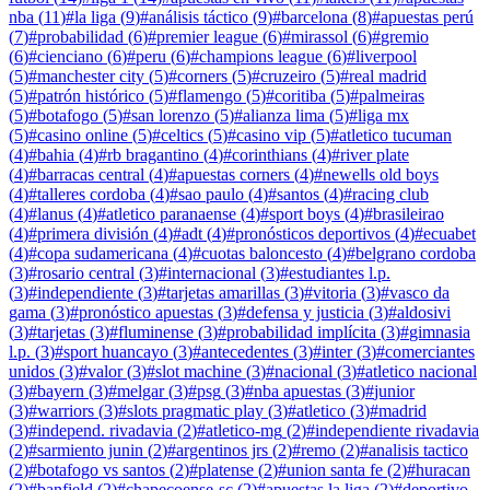
nba
(
11
)
#
la liga
(
9
)
#
análisis táctico
(
9
)
#
barcelona
(
8
)
#
apuestas perú
(
7
)
#
probabilidad
(
6
)
#
premier league
(
6
)
#
mirassol
(
6
)
#
gremio
(
6
)
#
cienciano
(
6
)
#
peru
(
6
)
#
champions league
(
6
)
#
liverpool
(
5
)
#
manchester city
(
5
)
#
corners
(
5
)
#
cruzeiro
(
5
)
#
real madrid
(
5
)
#
patrón histórico
(
5
)
#
flamengo
(
5
)
#
coritiba
(
5
)
#
palmeiras
(
5
)
#
botafogo
(
5
)
#
san lorenzo
(
5
)
#
alianza lima
(
5
)
#
liga mx
(
5
)
#
casino online
(
5
)
#
celtics
(
5
)
#
casino vip
(
5
)
#
atletico tucuman
(
4
)
#
bahia
(
4
)
#
rb bragantino
(
4
)
#
corinthians
(
4
)
#
river plate
(
4
)
#
barracas central
(
4
)
#
apuestas corners
(
4
)
#
newells old boys
(
4
)
#
talleres cordoba
(
4
)
#
sao paulo
(
4
)
#
santos
(
4
)
#
racing club
(
4
)
#
lanus
(
4
)
#
atletico paranaense
(
4
)
#
sport boys
(
4
)
#
brasileirao
(
4
)
#
primera división
(
4
)
#
adt
(
4
)
#
pronósticos deportivos
(
4
)
#
ecuabet
(
4
)
#
copa sudamericana
(
4
)
#
cuotas baloncesto
(
4
)
#
belgrano cordoba
(
3
)
#
rosario central
(
3
)
#
internacional
(
3
)
#
estudiantes l.p.
(
3
)
#
independiente
(
3
)
#
tarjetas amarillas
(
3
)
#
vitoria
(
3
)
#
vasco da
gama
(
3
)
#
pronóstico apuestas
(
3
)
#
defensa y justicia
(
3
)
#
aldosivi
(
3
)
#
tarjetas
(
3
)
#
fluminense
(
3
)
#
probabilidad implícita
(
3
)
#
gimnasia
l.p.
(
3
)
#
sport huancayo
(
3
)
#
antecedentes
(
3
)
#
inter
(
3
)
#
comerciantes
unidos
(
3
)
#
valor
(
3
)
#
slot machine
(
3
)
#
nacional
(
3
)
#
atletico nacional
(
3
)
#
bayern
(
3
)
#
melgar
(
3
)
#
psg
(
3
)
#
nba apuestas
(
3
)
#
junior
(
3
)
#
warriors
(
3
)
#
slots pragmatic play
(
3
)
#
atletico
(
3
)
#
madrid
(
3
)
#
independ. rivadavia
(
2
)
#
atletico-mg
(
2
)
#
independiente rivadavia
(
2
)
#
sarmiento junin
(
2
)
#
argentinos jrs
(
2
)
#
remo
(
2
)
#
analisis tactico
(
2
)
#
botafogo vs santos
(
2
)
#
platense
(
2
)
#
union santa fe
(
2
)
#
huracan
(
2
)
#
banfield
(
2
)
#
chapecoense-sc
(
2
)
#
apuestas la liga
(
2
)
#
deportivo