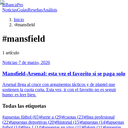
B
BancaPro
Noticias
Guías
Reseñas
Análisis
Inicio
›
#mansfield
#
mansfield
1
artículo
Noticias
·
7 de marzo, 2026
Mansfield-Arsenal: esta vez el favorito sí se paga solo
Arsenal llega al cruce con argumentos tácticos y de plantel que
sostienen la cuota corta. Esta vez, ir con el favorito no es seguir
humo: es leer bien.
Todas las etiquetas
#
apuestas fútbol
(
65
)
#
serie a
(
29
)
#
cuotas
(
23
)
#
liga profesional
(
22
)
#
apuestas deportivas
(
20
)
#
historial
(
15
)
#
apuestas
(
14
)
#
apuestas
futbol
(
14
)
#
liga 1
(
14
)
#
apuestas en vivo
(
11
)
#
lakers
(
11
)
#
apuestas