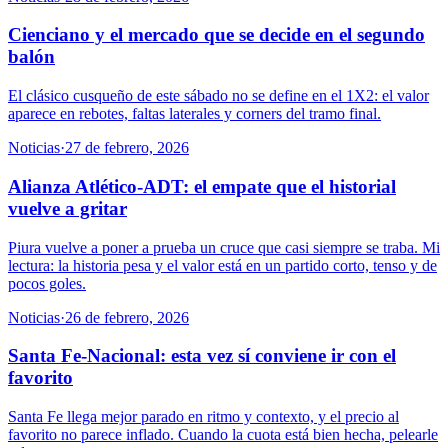
Cienciano y el mercado que se decide en el segundo
balón
El clásico cusqueño de este sábado no se define en el 1X2: el valor
aparece en rebotes, faltas laterales y corners del tramo final.
Noticias
·
27 de febrero, 2026
Alianza Atlético-ADT: el empate que el historial
vuelve a gritar
Piura vuelve a poner a prueba un cruce que casi siempre se traba. Mi
lectura: la historia pesa y el valor está en un partido corto, tenso y de
pocos goles.
Noticias
·
26 de febrero, 2026
Santa Fe-Nacional: esta vez sí conviene ir con el
favorito
Santa Fe llega mejor parado en ritmo y contexto, y el precio al
favorito no parece inflado. Cuando la cuota está bien hecha, pelearle