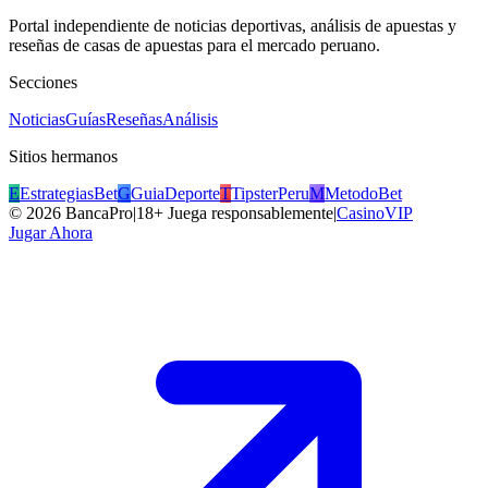
Portal independiente de noticias deportivas, análisis de apuestas y
reseñas de casas de apuestas para el mercado peruano.
Secciones
Noticias
Guías
Reseñas
Análisis
Sitios hermanos
E
EstrategiasBet
G
GuiaDeporte
T
TipsterPeru
M
MetodoBet
©
2026
BancaPro
|
18+ Juega responsablemente
|
CasinoVIP
Jugar Ahora