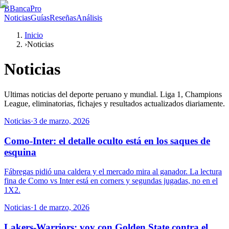
B
BancaPro
Noticias
Guías
Reseñas
Análisis
Inicio
›
Noticias
Noticias
Ultimas noticias del deporte peruano y mundial. Liga 1, Champions
League, eliminatorias, fichajes y resultados actualizados diariamente.
Noticias
·
3 de marzo, 2026
Como-Inter: el detalle oculto está en los saques de
esquina
Fábregas pidió una caldera y el mercado mira al ganador. La lectura
fina de Como vs Inter está en corners y segundas jugadas, no en el
1X2.
Noticias
·
1 de marzo, 2026
Lakers-Warriors: voy con Golden State contra el