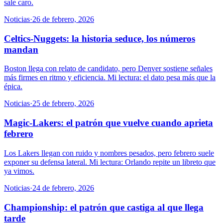
sale caro.
Noticias
·
26 de febrero, 2026
Celtics-Nuggets: la historia seduce, los números
mandan
Boston llega con relato de candidato, pero Denver sostiene señales
más firmes en ritmo y eficiencia. Mi lectura: el dato pesa más que la
épica.
Noticias
·
25 de febrero, 2026
Magic-Lakers: el patrón que vuelve cuando aprieta
febrero
Los Lakers llegan con ruido y nombres pesados, pero febrero suele
exponer su defensa lateral. Mi lectura: Orlando repite un libreto que
ya vimos.
Noticias
·
24 de febrero, 2026
Championship: el patrón que castiga al que llega
tarde