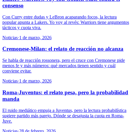
consenso
Con Curry entre dudas y LeBron acaparando focos, la lectura
popular apunta a Lakers. Yo voy al revés: Warriors tiene argumentos
tácticos y cuota viva.
Noticias
·
1 de marzo, 2026
Cremonese-Milan: el relato de reacción no alcanza
Se habla de reacción rossonera, pero el cruce con Cremonese pide
menos fe y más números: qué mercados tienen sentido y cuál
conviene evitar.
Noticias
·
1 de marzo, 2026
Roma-Juventus: el relato pesa, pero la probabilidad
manda
El ruido mediático empuja a Juventus, pero la lectura probabilística
sugiere partido más parejo. Dónde se desajusta la cuota en Roma-
Juve.
Noticias
·
28 de febrero, 2026